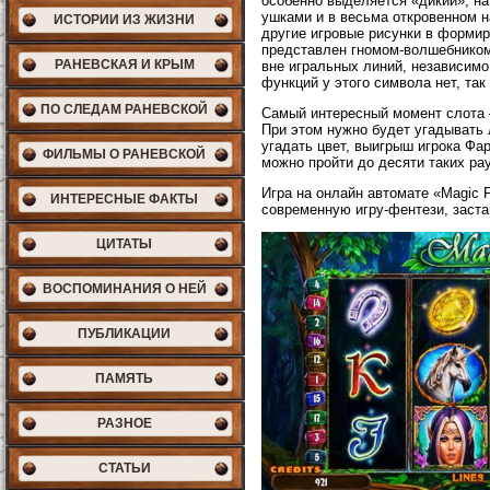
особенно выделяется «дикий», на
ушками и в весьма откровенном н
ИСТОРИИ ИЗ ЖИЗНИ
другие игровые рисунки в формир
представлен гномом-волшебником
РАНЕВСКАЯ И КРЫМ
вне игральных линий, независимо
функций у этого символа нет, так 
ПО СЛЕДАМ РАНЕВСКОЙ
Самый интересный момент слота 
При этом нужно будет угадывать 
угадать цвет, выигрыш игрока Фар
ФИЛЬМЫ О РАНЕВСКОЙ
можно пройти до десяти таких ра
Игра на онлайн автомате «Magic 
ИНТЕРЕСНЫЕ ФАКТЫ
современную игру-фентези, застав
ЦИТАТЫ
ВОСПОМИНАНИЯ О НЕЙ
ПУБЛИКАЦИИ
ПАМЯТЬ
РАЗНОЕ
СТАТЬИ