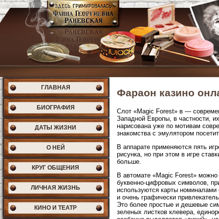
ГЛАВНАЯ
Фараон казино онла
БИОГРАФИЯ
Слот «Magic Forest» в — соврем
Западной Европы, в частности, и
нарисована уже по мотивам совре
ДАТЫ ЖИЗНИ
знакомства с эмулятором посетит
В аппарате применяются пять игр
О НЕЙ
рисунка, но при этом в игре став
больше.
КРУГ ОБЩЕНИЯ
В автомате «Magic Forest» можно
буквенно-цифровых символов, при
ЛИЧНАЯ ЖИЗНЬ
используются карты номиналами о
и очень графически привлекатель
Это более простые и дешевые сим
КИНО И ТЕАТР
зеленых листков клевера, единор