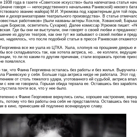
я 1938 года в газете «Советское искусство» была напечатана статья на
(иначе говоря — непосредственного начальника Раневской) некоего бата
тствовало званию майора) М.И. Угрюмова под характерным для той пор
ми и дезорганизаторами театрального производства». В статье отмечало
овестных работников» (были названы актеры Хохлов, Хованский, Барыш
щик Борисов, осветитель Сухарев). Далее комиссар Угрюмов пишет: «Но 
вская. Где бы они ни выступали, они говорят о своей любви и преданнос
шение из других театров, как они тут же забывают о своей любви и пред
но, надеялось, что после подобной статьи в прессе Раневская откажетс
Георгиевна все же ушла из ЦТКА. Ушла, хлопнув на прощание дверью и
бы все складывалось так, как хотела актриса, но... ее коллеги, ведущие
енции, то ли по каким-то другим причинам, стали возражать против прих
не появлялся.
так, что Фаина Георгиевна осталась без работы и без жилья. Выручила 
ла Раневскую у себя. Больше года актриса нигде не работала. Этот год
лением от столь тяжелого удара, уготованного ей судьбой, актриса впа
ни с кем не говорила. Горькая обида терзала ее. Оставшись без заработ
спустила почти все, что у нее было.
тепенно к Фаине Георгиевне вернулись силы, хорошее настроение, верн
ть, потому что без работы она себя не представляла. Оставшись без те
м в кино, принесшим ей подлинно всенародную славу.