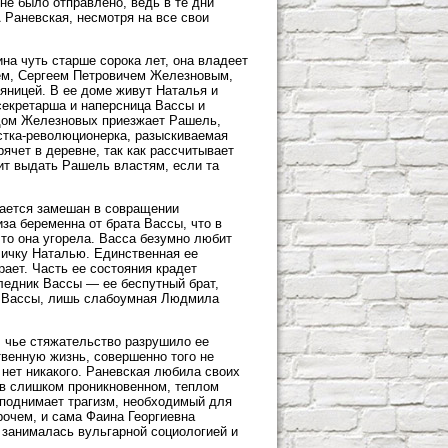
не было отправлено, ведь в те дни
 Раневская, несмотря на все свои
на чуть старше сорока лет, она владеет
ем, Сергеем Петровичем Железновым,
яницей. В ее доме живут Наталья и
екретарша и наперсница Вассы и
 дом Железновых приезжает Рашель,
стка-революционерка, разыскиваемая
ячет в деревне, так как рассчитывает
ит выдать Рашель властям, если та
вается замешан в совращении
за беременна от брата Вассы, что в
что она угорела. Васса безумно любит
ичку Наталью. Единственная ее
ает. Часть ее состояния крадет
ледник Вассы — ее беспутный брат,
ей Вассы, лишь слабоумная Людмила
, чье стяжательство разрушило ее
венную жизнь, совершенно того не
х нет никакого. Раневская любила своих
, в слишком проникновенном, теплом
 поднимает трагизм, необходимый для
рочем, и сама Фаина Георгиевна
 занималась вульгарной социологией и