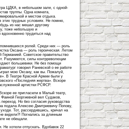
тра ЦДКА, в небольшом зале, с одной-
став труппы. Одна комната,
римировальной и местом отдыха.
 этих трудных условиях. Не помню,
ибудь из нас мешал другому
ну, тоже небольшую и
 вдохновенно трудиться над
апомнившихся ролей. Среди них — роль
истка Оксана — роль героическая. Летом
й Германией. Советское правительство
от. Разумеется, силы контрреволюции
еждают большевики. Не без помощи
раматург говорил Раневской о ее работе
сыграл мою Оксану, как вы. Пожалуй,
е». В Театре Красной Армии были у
ровского «Последняя жертва». Вскоре
заслуженной артистки РСФСР.
Вскоре ее пригласили в Малый театр,
с Фаиной Георгиевной вел Судаков,
 переход. Но без согласия руководства
вна подала Алексею Дмитриевичу Попову,
уходе. Тот, рассердившись, кричал на
 не видели?! Погнались за длинным
ате не обещали.
. Не хотели отпускать. Вдобавок 22