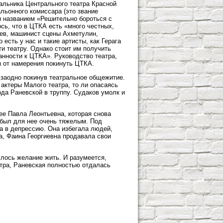
чальника Центрального театра Красной
льонного комиссара (это звание
ы названием «Решительно бороться с
сь, что в ЦТКА есть «много честных,
ев, машинист сцены Ахметулин,
есть у нас и такие артисты, как Герага
ти театру. Однако стоит им получить
анности к ЦТКА». Руководство театра,
я от намерения покинуть ЦТКА.
 заодно покинув театральное общежитие.
 актеры Малого театра, то ли опасаясь
ода Раневской в труппу. Судаков умолк и
ее Павла Леонтьевна, которая снова
 был для нее очень тяжелым. Под
ла в депрессию. Она избегала людей,
ка, Фаина Георгиевна продавала свои
улось желание жить. И разумеется,
атра, Раневская полностью отдалась