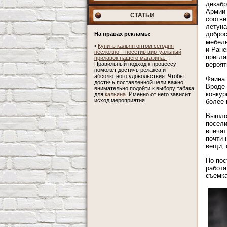
декабр
Армии 
СТАТЬИ
соотве
летуна
доброс
На правах рекламы:
мебель
•
Купить кальян оптом сегодня
и Ране
несложно – посетив виртуальный
пригла
прилавок нашего магазина..
.
Правильный подход к процессу
вероят
поможет достичь релакса и
абсолютного удовольствия. Чтобы
Фаина 
достичь поставленной цели важно
Вроде 
внимательно подойти к выбору табака
конкур
для
кальяна
. Именно от него зависит
исход мероприятия.
более 
Вышло 
посели
впечат
почти 
вещи, 
Но пос
работа
съемка