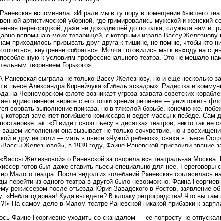
Раневская вспоминала: «Играли мы в ту пору в помещении бывшего теа
венной артистической уборной, где гримировались мужской и женский со
енная перегородкой, даже не доходившей до потолка, служила нам и г
арно вспоминаю моих товарищей, с которыми играла Вассу Железнову в
нам приходилось призывать друг друга к тишине, не помню, чтобы кто-н
оточиться, внутренне собраться. Молча готовились мы к выходу на сце
пособленную к условиям профессионального театра. Это не мешало нам
тельным творением Горького».
 Раневская сыграла не только Вассу Железнову, но и еще несколько з
 в пьесе Александра Корнейчука «Гибель эскадры». Радистка и коммун
ода на Черноморском флоте возникает угроза захвата советских корабле
ает единственное верное с его точки зрения решение — уничтожить фл
ся сорвать выполнение приказа, но в тяжелой борьбе, конечно же, поб
, которая заменяет погибшего комиссара и ведет массы к победе. Сам д
 постановке так: «Я видел свою пьесу в десятках театров, никто так не 
 вашем исполнении она вызывает не только сочувствие, но и восхищени
кой и другие роли — мать в пьесе «Чужой ребенок», сваха в пьесе Ост
«Вассы Железновой», в 1939 году, Фаине Раневской присвоили звание 
«Вассы Железновой» о Раневской заговорила вся театральная Москва. 
жиссер готов был даже ставить пьесы специально для нее. Переговоры 
ер Малого театра. После недолгих колебаний Раневская согласилась на
оды перейти из одного театра в другой было невозможно. Фаина Георгие
му режиссером после отъезда Юрия Завадского в Ростов, заявление об 
у: «Неблагодарная! Куда вы идете? В клоаку ретроградства! Что вы там
?!» На самом деле в Малом театре Раневской никакой прибавки к зарпл
сь Фаине Георгиевне уходить со скандалом — ее попросту не отпускали