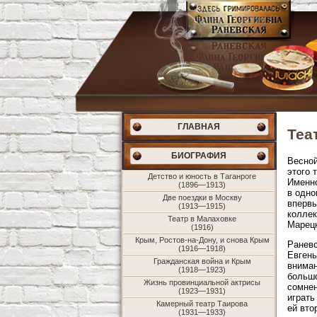
ГЛАВНАЯ
Теа
БИОГРАФИЯ
Весной
этого 
Детство и юность в Таганроге
Именно
(1896—1913)
в одно
Две поездки в Москву
впервы
(1913—1915)
коллек
Театр в Малаховке
Марецк
(1916)
Крым, Ростов-на-Дону, и снова Крым
Раневс
(1916—1918)
Евгень
Гражданская война и Крым
вниман
(1918—1923)
большо
Жизнь провинциальной актрисы
сомнен
(1923—1931)
играть
Камерный театр Таирова
ей вто
(1931—1933)