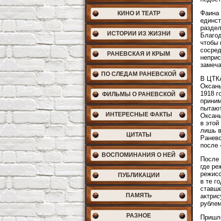
Фаина 
КИНО И ТЕАТР
единст
раздел
ИСТОРИИ ИЗ ЖИЗНИ
Благод
чтобы 
сосред
РАНЕВСКАЯ И КРЫМ
неприс
замеча
ПО СЛЕДАМ РАНЕВСКОЙ
В ЦТКА
Оксаны
1918 г
ФИЛЬМЫ О РАНЕВСКОЙ
приним
пытают
ИНТЕРЕСНЫЕ ФАКТЫ
Оксаны
в этой
лишь в
ЦИТАТЫ
Раневс
после 
ВОСПОМИНАНИЯ О НЕЙ
После 
где ре
режисс
ПУБЛИКАЦИИ
в те г
ставше
ПАМЯТЬ
актрис
рублем
РАЗНОЕ
Пришло