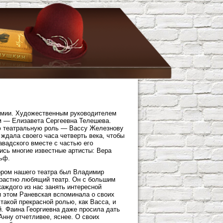
армии. Художественным руководителем
м — Елизавета Сергеевна Телешева.
ю театральную роль — Вассу Железнову
 ждала своего часа четверть века, чтобы
авадского вместе с частью его
ись многие известные артисты: Вера
ьф.
тором нашего театра был Владимир
трастно любящий театр. Он с большим
каждого из нас занять интересной
и этом Раневская вспоминала о своих
 такой прекрасной ролью, как Васса, и
ой. Фаина Георгиевна даже просила дать
Анну отчетливее, яснее. О своих