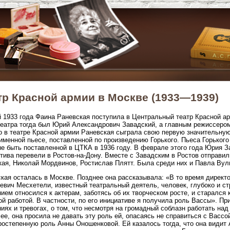
тр Красной армии в Москве (1933—1939)
 1933 года Фаина Раневская поступила в Центральный театр Красной 
театра тогда был Юрий Александрович Завадский, а главным режиссеро
 в театре Красной армии Раневская сыграла свою первую значительну
именной пьесе, поставленной по произведению Горького. Пьеса Горького
е быть поставленной в ЦТКА в 1936 году. В феврале этого года Юрия З
тива перевели в Ростов-на-Дону. Вместе с Завадским в Ростов отправил
ая, Николай Мордвинов, Ростислав Плятт. Была среди них и Павла Вул
кая осталась в Москве. Позднее она рассказывала: «В то время дирек
евич Месхетели, известный театральный деятель, человек, глубоко и с
ием относился к актерам, заботясь об их творческом росте, и старался 
й работой. В частности, по его инициативе я получила роль Вассы». Пр
иях и тревогах, о том, что несмотря на громадный соблазн работать над
 ее, она просила не давать эту роль ей, опасаясь не справиться с Васс
ростепенную роль Анны Оношенковой. Ей казалось тогда, что она видит 