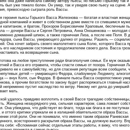
иях она даже написала самому автору пьесы, но письмо Горькому так и 
ль был уже тяжело болен. Он умер, так и увидев свою пьесу на сцене. А
ия, превосходно сыграла роль Вассы.
я героиня пьесы Горького Васса Железнова — богатая и властная женщи
дной компанией и живет в собственном доме вместе со спившимся муж
 капитаном, и братом, Прохором Борисовичем Храповым, беспечным пь
а — дочери Вассы и Сергея Петровича, Анна Оношенкова — молодая с
еменно домашний шпион, а также горничная Лиза, а после нее Поля. В
едора, сына Вассы, умирающего далеко от родины. Рашель — социали
ей. Она хочет забрать своего малолетнего сына Колю, которого Васса пр
ь его наследником состояния и продолжателем своего дела. Васса гроз
настаивать на возвращении сына.
готова на любое преступление ради благополучия семьи. Ее муж оказы
тней и Васса его отравила, чтобы спасти семью от позора. Горничная Ли
привело ее к самоубийству, но для спасения репутации всем сообщили, 
непутевых детей — умирающего Федора, слабоумную Людмилу, алкогол
а — внук Коля, сын Федора. В финале пьесы Васса скоропостижно умир
кова, а прочим богатством по закону будет распоряжаться главный нас
й непременно пустит наследство по ветру. Никому нет дела до умерш
вает мать.
кой удалось правдиво воплотить в своей Вассе трагедию собственницы
ть. Женщина незаурядного ума, сильная характером, сама ломает собст
я. Она убеждена, что действует во благо, тогда как блага в ее поступка
, и оттого критики упрекали ее в излишней обаятельности образа Вассы
ении этой роли. Они не понимали, что именно таким образом Раневская
енного, всестороннего раскрытия образа Вассы, на должную высоту. Вп
ла себя: «Вспоминая сейчас отдельные этапы работы, я вижу, что много
аточно проникла в самую пьесу».