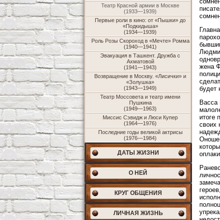
сомнен
Театр Красной армии в Москве
писате
(1933—1939)
сомнен
Первые роли в кино: от «Пышки» до
«Подкидыша»
Главна
(1934—1939)
парохо
Роль Розы Скороход в «Мечте» Ромма
бывшим
(1940—1941)
Людмил
Эвакуация в Ташкент. Дружба с
одновр
Ахматовой
жена Ф
(1941—1943)
полици
Возвращение в Москву. «Лисички» и
сделат
«Золушка»
(1943—1949)
будет 
Театр Моссовета и театр имени
Васса 
Пушкина
(1949—1963)
малоле
итоге 
Миссис Сэвидж и Люси Купер
(1964—1976)
своих 
надежд
Последние годы великой актрисы
(1976—1984)
Оношен
которы
ДАТЫ ЖИЗНИ
оплаки
Раневс
О НЕЙ
личнос
замеча
героев
КРУГ ОБЩЕНИЯ
исполн
полноц
упрека
ЛИЧНАЯ ЖИЗНЬ
недост