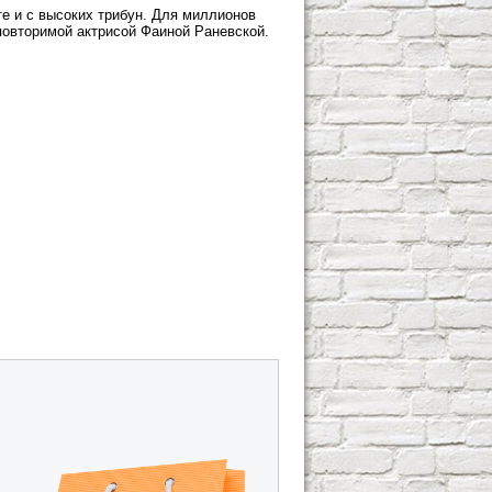
те и с высоких трибун. Для миллионов
еповторимой актрисой Фаиной Раневской.