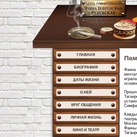
ГЛАВНАЯ
Пам
БИОГРАФИЯ
Фаина 
мечтал
играла
ДАТЫ ЖИЗНИ
основн
Прошло
О НЕЙ
Таганр
устано
КРУГ ОБЩЕНИЯ
Симфер
Каждый
ЛИЧНАЯ ЖИЗНЬ
театра
Москве
Фаины 
КИНО И ТЕАТР
Таганр