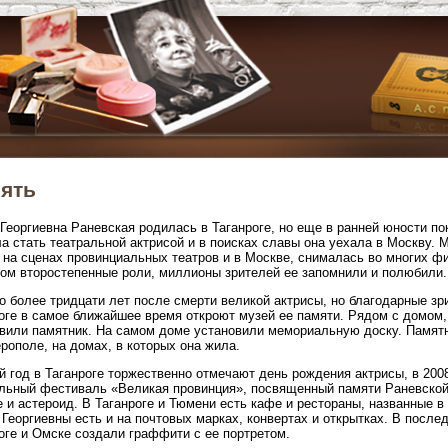
ять
Георгиевна Раневская родилась в Таганроге, но еще в ранней юности по
а стать театральной актрисой и в поисках славы она уехала в Москву. М
 на сценах провинциальных театров и в Москве, снималась во многих фи
ом второстепенные роли, миллионы зрителей ее запомнили и полюбили.
 более тридцати лет после смерти великой актрисы, но благодарные зр
оге в самое ближайшее время откроют музей ее памяти. Рядом с домом, 
вили памятник. На самом доме установили мемориальную доску. Памятн
ополе, на домах, в которых она жила.
 год в Таганроге торжественно отмечают день рождения актрисы, в 2008
льный фестиваль «Великая провинция», посвященный памяти Раневской.
 и астероид. В Таганроге и Тюмени есть кафе и рестораны, названные 
Георгиевны есть и на почтовых марках, конвертах и открытках. В после
оге и Омске создали граффити с ее портретом.