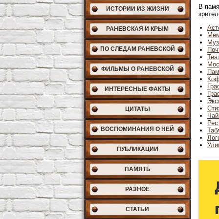
В памя
ИСТОРИИ ИЗ ЖИЗНИ
зрител
Аст
РАНЕВСКАЯ И КРЫМ
Мем
Муз
ПО СЛЕДАМ РАНЕВСКОЙ
Поч
Теа
Мос
ФИЛЬМЫ О РАНЕВСКОЙ
Пам
Коф
Гра
ИНТЕРЕСНЫЕ ФАКТЫ
Гра
Экс
Сти
ЦИТАТЫ
Чай
Рес
ВОСПОМИНАНИЯ О НЕЙ
Таб
Лог
Ули
ПУБЛИКАЦИИ
ПАМЯТЬ
РАЗНОЕ
СТАТЬИ