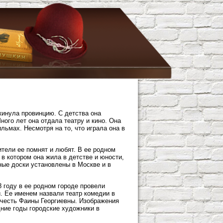
кинула провинцию. С детства она
ного лет она отдала театру и кино. Она
льмах. Несмотря на то, что играла она в
ители ее помнят и любят. В ее родном
в котором она жила в детстве и юности,
ые доски установлены в Москве и в
 году в ее родном городе провели
 Ее именем назвали театр комедии в
в честь Фаины Георгиевны. Изображения
дние годы городские художники в