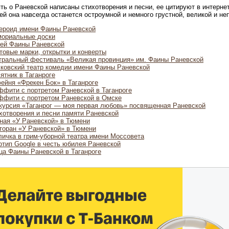
ть о Раневской написаны стихотворения и песни, ее цитируют в интерне
ей она навсегда останется остроумной и немного грустной, великой и н
ероид имени Фаины Раневской
ориальные доски
ей Фаины Раневской
товые марки, открытки и конверты
тральный фестиваль «Великая провинция» им. Фаины Раневской
ковский театр комедии имени Фаины Раневской
ятник в Таганроге
ейня «Фрекен Бок» в Таганроге
ффити с портретом Раневской в Таганроге
ффити с портретом Раневской в Омске
курсия «Таганрог — моя первая любовь» посвященная Раневской
хотворения и песни памяти Раневской
ная «У Раневской» в Тюмени
торан «У Раневской» в Тюмени
личка в грим-уборной театра имени Моссовета
отип Google в честь юбилея Раневской
ца Фаины Раневской в Таганроге