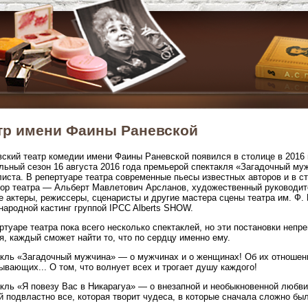
тр имени Фаины Раневской
ский театр комедии имени Фаины Раневской появился в столице в 2016 
льный сезон 16 августа 2016 года премьерой спектакля «Загадочный му
иста. В репертуаре театра современные пьесы известных авторов и в ст
ор театра — Альберт Мавлетович Арсланов, художественный руководит
 актеры, режиссеры, сценаристы и другие мастера сцены театра им. Ф.
ародной кастинг группой IPCC Alberts SHOW.
ртуаре театра пока всего несколько спектаклей, но эти постановки непр
я, каждый сможет найти то, что по сердцу именно ему.
кль «Загадочный мужчина» — о мужчинах и о женщинах! Об их отношени
ывающих... О том, что волнует всех и трогает душу каждого!
кль «Я повезу Вас в Никарагуа» — о внезапной и необыкновенной любви
й подвластно все, которая творит чудеса, в которые сначала сложно бы