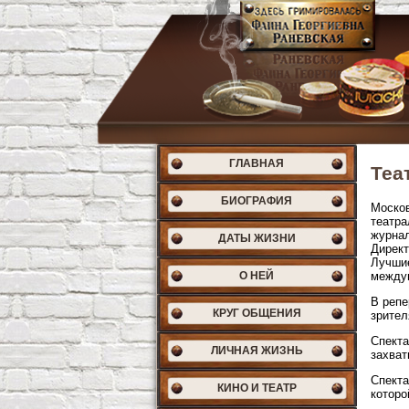
ГЛАВНАЯ
Теа
БИОГРАФИЯ
Москов
театра
журнал
ДАТЫ ЖИЗНИ
Директ
Лучшие
О НЕЙ
междун
В репе
КРУГ ОБЩЕНИЯ
зрител
Спекта
ЛИЧНАЯ ЖИЗНЬ
захват
Спекта
КИНО И ТЕАТР
которо