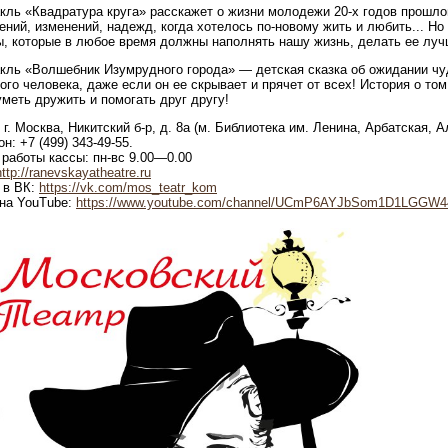
кль «Квадратура круга» расскажет о жизни молодежи 20-х годов прошло
ений, изменений, надежд, когда хотелось по-новому жить и любить... Но
, которые в любое время должны наполнять нашу жизнь, делать ее луч
кль «Волшебник Изумрудного города» — детская сказка об ожидании чуд
ого человека, даже если он ее скрывает и прячет от всех! История о том
уметь дружить и помогать друг другу!
 г. Москва, Никитский б-р, д. 8а (м. Библиотека им. Ленина, Арбатская,
н: +7 (499) 343-49-55.
работы кассы: пн-вс 9.00—0.00
http://ranevskayatheatre.ru
 в ВК:
https://vk.com/mos_teatr_kom
на YouTube:
https://www.youtube.com/channel/UCmP6AYJbSom1D1LGGW