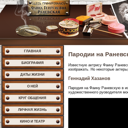
ГЛАВНАЯ
Пародии на Раневс
БИОГРАФИЯ
Известную актрису Фаину Раневск
изображать. Но некоторые актеры
ДАТЫ ЖИЗНИ
Геннадий Хазанов
О НЕЙ
Пародия на Фаину Раневскую в и
художественного руоводителя мос
КРУГ ОБЩЕНИЯ
ЛИЧНАЯ ЖИЗНЬ
КИНО И ТЕАТР