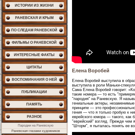
ИСТОРИИ ИЗ ЖИЗНИ
РАНЕВСКАЯ И КРЫМ
ПО СЛЕДАМ РАНЕВСКОЙ
ФИЛЬМЫ О РАНЕВСКОЙ
ИНТЕРЕСНЫЕ ФАКТЫ
ЦИТАТЫ
Елена Воробей
ВОСПОМИНАНИЯ О НЕЙ
Елена Воробей выступила в образ
выступила в роли Маньки-спекуля
Сама Елена Воробей говорит: «Ко
ПУБЛИКАЦИИ
такие номера — то есть "примеря
"пародия" на Раневскую. Я назыв
гениальные актеры, незаменимые
ПАМЯТЬ
принципе — это профессиональное
гения — что я только пробую к н
РАЗНОЕ
еврейского юмора — такого, как 
"еврейский" взгляд. Прежде чем 
Пародии на Раневскую
"Шторм", я пыталась понять ее вз
Раневская глазами художников