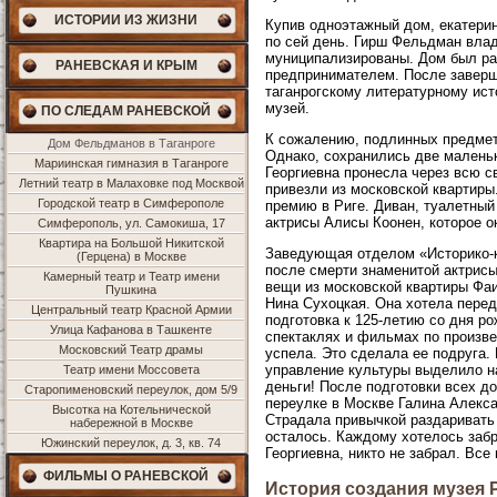
ИСТОРИИ ИЗ ЖИЗНИ
Купив одноэтажный дом, екатерин
по сей день. Гирш Фельдман вла
муниципализированы. Дом был ра
РАНЕВСКАЯ И КРЫМ
предпринимателем. После заверш
таганрогскому литературному ист
музей.
ПО СЛЕДАМ РАНЕВСКОЙ
К сожалению, подлинных предмет
Дом Фельдманов в Таганроге
Однако, сохранились две малень
Мариинская гимназия в Таганроге
Георгиевна пронесла через всю 
Летний театр в Малаховке под Москвой
привезли из московской квартиры.
Городской театр в Симферополе
премию в Риге. Диван, туалетный
актрисы Алисы Коонен, которое ок
Симферополь, ул. Самокиша, 17
Квартира на Большой Никитской
Заведующая отделом «Историко-кр
(Герцена) в Москве
после смерти знаменитой актрисы
Камерный театр и Театр имени
вещи из московской квартиры Фа
Пушкина
Нина Сухоцкая. Она хотела перед
Центральный театр Красной Армии
подготовка к 125-летию со дня р
Улица Кафанова в Ташкенте
спектаклях и фильмах по произве
Московский Театр драмы
успела. Это сделала ее подруга
управление культуры выделило на
Театр имени Моссовета
деньги! После подготовки всех д
Старопименовский переулок, дом 5/9
переулке в Москве Галина Алекса
Высотка на Котельнической
Страдала привычкой раздаривать 
набережной в Москве
осталось. Каждому хотелось забр
Южинский переулок, д. 3, кв. 74
Георгиевна, никто не забрал. Все 
ФИЛЬМЫ О РАНЕВСКОЙ
История создания музея 