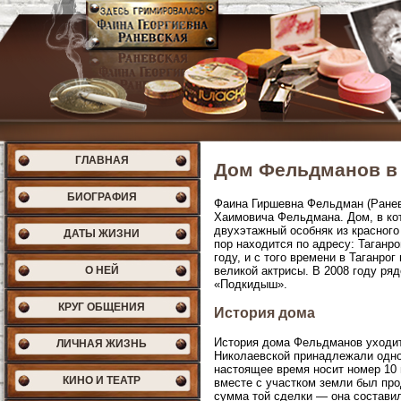
ГЛАВНАЯ
Дом Фельдманов в 
БИОГРАФИЯ
Фаина Гиршевна Фельдман (Раневс
Хаимовича Фельдмана. Дом, в кот
двухэтажный особняк из красного
ДАТЫ ЖИЗНИ
пор находится по адресу: Таганро
году, и с того времени в Таганр
О НЕЙ
великой актрисы. В 2008 году ря
«Подкидыш».
КРУГ ОБЩЕНИЯ
История дома
История дома Фельдманов уходит 
ЛИЧНАЯ ЖИЗНЬ
Николаевской принадлежали одном
настоящее время носит номер 10 
КИНО И ТЕАТР
вместе с участком земли был пр
сумма той сделки — она составил