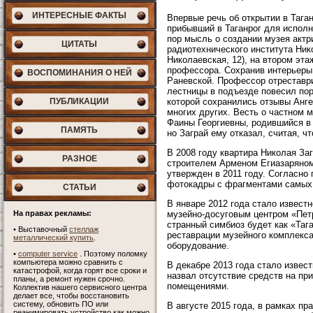
ИНТЕРЕСНЫЕ ФАКТЫ
Впервые речь об открытии в Тага
прибывший в Таганрог для исполн
пор мысль о создании музея актр
ЦИТАТЫ
радиотехнического института Ник
Николаевская, 12), на втором эт
профессора. Сохранив интерьеры
ВОСПОМИНАНИЯ О НЕЙ
Раневской. Профессор отреставр
лестницы в подъезде повесил пор
ПУБЛИКАЦИИ
которой сохранились отзывы Анге
многих других. Весть о частном 
Фаины Георгиевны, родившийся в 
ПАМЯТЬ
но Заграй ему отказал, считая, 
В 2008 году квартира Николая За
РАЗНОЕ
строителем Арменом Егиазаряном
утвержден в 2011 году. Согласно
фотокадры с фрагментами самых 
СТАТЬИ
В январе 2012 года стало извест
На правах рекламы:
музейно-досуговым центром «Пет
странный симбиоз будет как «Таг
•
Выставочный
стеллаж
реставрации музейного комплекс
металлический купить
.
оборудование.
•
computer service
. Поэтому поломку
компьютера можно сравнить с
В декабре 2013 года стало извес
катастрофой, когда горят все сроки и
назвал отсутствие средств на пр
планы, а ремонт нужен срочно.
помещениями.
Коллектив нашего сервисного центра
делает все, чтобы восстановить
систему, обновить ПО или
В августе 2015 года, в рамках пр
реанимировать устройство как можно