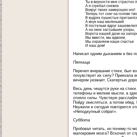
Ты в верности мне страстно 
А я сгребал снежок
Вокруг твоих замерзших ног!
Теперь тот снег на голове тв
В кудрях пушистых притаилс
А внук наш маленький
В постельке вдруг зашевелил
А на окне застывшие узоры,
Ворота нашей дачи на запор
Мы вместе, мы вдвоем,
Мы охраняем наше счастье
И наш дом!
Написал одним дыханием и без по
Пятница
Перечел вчерашние стихи, был вз
почувствует их силу? Приехала е
вечером уезжает. Скатертью доро
Весь день чешутся руки на стихи
телефоны и мелкие мысли, а зде
отняло силы. Чувствую расслабле
Пойду окисляться, а потом обед. 
Неужели и сегодня повторится эт
«Неподкупный собрат».
Суббота
Пробовал читать, но почему-то м
малокровия мозга? Вскочил от ст