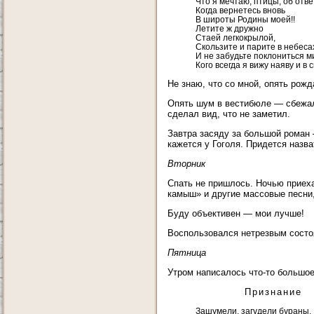
Что я мечтаю, птицы, об отве
Когда вернетесь вновь
В широты Родины моей!!
Летите ж дружно
Стаей легкокрылой,
Скользите и парите в небеса
И не забудьте поклониться м
Кого всегда я вижу наяву и в с
Не знаю, что со мной, опять рожд
Опять шум в вестибюле — сбежал 
сделал вид, что не заметил.
Завтра засяду за большой роман 
кажется у Гоголя. Придется назва
Вторник
Спать не пришлось. Ночью приеха
камыш» и другие массовые песни,
Буду объективен — мои лучше!
Воспользовался нетрезвым состоя
Пятница
Утром написалось что-то большое
Признание
Зашумели, загудели бураны,