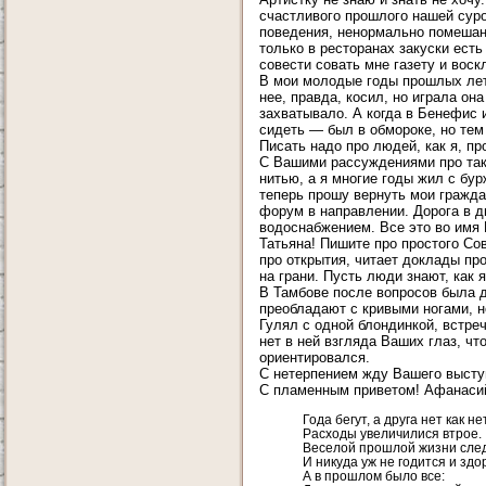
счастливого прошлого нашей сур
поведения, ненормально помешанна
только в ресторанах закуски есть
совести совать мне газету и вос
В мои молодые годы прошлых лет 
нее, правда, косил, но играла он
захватывало. А когда в Бенефис 
сидеть — был в обмороке, но тем 
Писать надо про людей, как я, пр
С Вашими рассуждениями про таки
нитью, а я многие годы жил с бу
теперь прошу вернуть мои гражда
форум в направлении. Дорога в д
водоснабжением. Все это во имя 
Татьяна! Пишите про простого Сов
про открытия, читает доклады пр
на грани. Пусть люди знают, как я
В Тамбове после вопросов была д
преобладают с кривыми ногами, н
Гулял с одной блондинкой, встре
нет в ней взгляда Ваших глаз, чт
ориентировался.
С нетерпением жду Вашего выступ
С пламенным приветом! Афанаси
Года бегут, а друга нет как нет
Расходы увеличилися втрое.
Веселой прошлой жизни след
И никуда уж не годится и здо
А в прошлом было все: