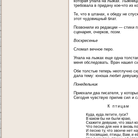
которая упала на лыжах. Лыжница
требовала в придачу кое-что из к
Те, что в штанах, к обеду не спу
этот чудовищный блат.
Позвонили из редакции — стихи п
сценария, очерков, поэм.
Воскресенье
Сломал вечное перо.
Упала на лыжах еще одна толстая
меня обследовать. Врач нашел с
Обе толстые теперь неотлучно си
дала тему: юноша любит девушку,
Понедельник
Приехали два писателя, у которы
Сегодня чувствую прилив сил и 
К птицам
Куда, куда летите, гуси?
В каком бы ни были краю,
Скажите девушке, что звал ко
Что песню для нее я вновь п
И песню ту, что звонче нет на
Я посвящаю, птицы, Вам, и ей