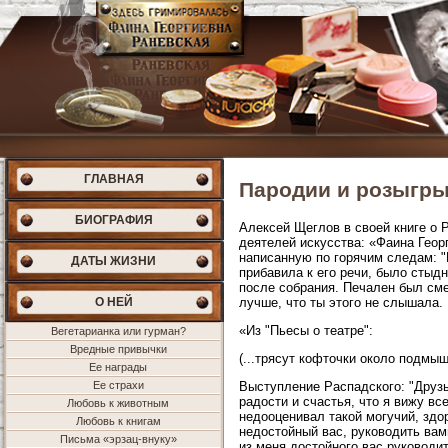
ГЛАВНАЯ
Пародии и розыгр
БИОГРАФИЯ
Алексей Щеглов в своей книге о 
деятелей искусства: «Фаина Геор
написанную по горячим следам: "И
ДАТЫ ЖИЗНИ
прибавила к его речи, было стыд
после собрания. Печален был сме
О НЕЙ
лучше, что ты этого не слышала. 
«Из "Пьесы о театре":
Вегетарианка или гурман?
Вредные привычки
(...трясут кофточки около подмы
Ее награды
Ее страхи
Выступление Распадского: "Друзь
радости и счастья, что я вижу вс
Любовь к животным
недооценивал такой могучий, здо
Любовь к книгам
недостойный вас, руководить вам
Письма «эрзац-внуку»
из меня достойного вас руководи