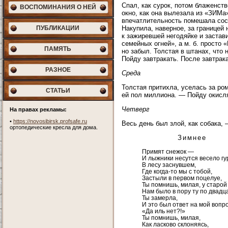
Спал, как сурок, потом блаженст
ВОСПОМИНАНИЯ О НЕЙ
окно, как она вылезала из «ЗИМа
впечатлительность помешала сос
ПУБЛИКАЦИИ
Накупила, наверное, за границей
к зажиревшей негодяйке и застав
семейных огней», а м. б. просто 
ПАМЯТЬ
но забыл. Толстая в штанах, что 
Пойду завтракать. После завтрака
РАЗНОЕ
Среда
Толстая притихла, уселась за ро
СТАТЬИ
ей пол миллиона. — Пойду окисл
Четверг
На правах рекламы:
•
https://novosibirsk.profsafe.ru
Весь день был злой, как собака, 
ортопедические кресла для дома.
Зимнее
Примят снежок —
И лыжники несутся весело гу
В лесу заснувшем,
Где когда-то мы с тобой,
Застыли в первом поцелуе,
Ты помнишь, милая, у старой 
Нам было в пору ту по двадца
Ты замерла,
И это был ответ на мой вопр
«Да иль нет?!»
Ты помнишь, милая,
Как ласково склоняясь,