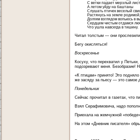
С ветки падает мерзлый лист
А летом уйду на баштаны
Слушать птичек веселый свис
Растянусь на земле родимой
Долгим взглядом вопьюсь в в
Сердцем чистым отдамся лю
Что ушла навсегда в тишину.
Читал толстым — они прослезились
Бегу окисляться!
Воскресенье
Косуху, что перехватил у Петьки,
подозревают меня. Безобразие! На
«К птицам» принято! Это подняло
же засяду за пьесу — это самое 
Понедельник
Сейчас прочитал в газетах, что 
Взял Серафимовича, надо пополн
Приехала на жемчужной «победе»
На этом «Дневник писателя» обры