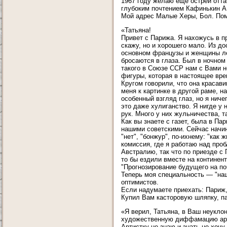
1967 году желаю еще острей отта
глубоким почтением Кафинькин А
Мой адрес Малые Херы, Бол. Помо
«Татьяна!
Привет с Парижа. Я нахожусь в п
скажу, но и хорошего мало. Из д
основном французы и женщины ле
бросаются в глаза. Был в ночном
такого в Союзе ССР нам с Вами н
фигуры, которая в настоящее врем
Кругом говорили, что она красави
меня к картинке в другой раме, н
особенный взгляд глаз, но я ниче
это даже хулиганство. Я нигде у 
рук. Много у них жульничества, т
Как вы знаете с газет, была в П
нашими советскими. Сейчас начин
"нет", "бонжур", по-ихнему: "как
комиссия, где я работаю над пр
Австралию, так что по приезде с 
то бы ездили вместе на континен
"Прогнозирование будущего на по
Теперь моя специальность — "на
оптимистов.
Если надумаете приехать: Париж,
Купил Вам касторовую шляпку, п
«Я верил, Татьяна, в Ваш неукло
художественную диффамацию артис
Артистку не знаю и знать не хоч