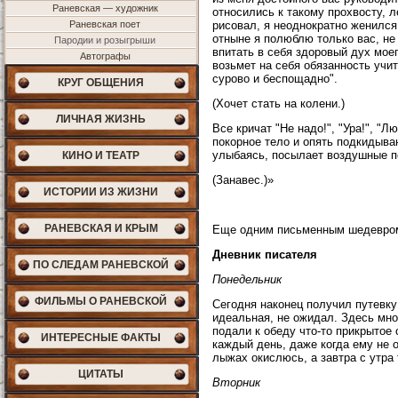
Раневская — художник
относились к такому прохвосту, 
Раневская поет
рисовал, я неоднократно женился
отныне я полюблю только вас, не
Пародии и розыгрыши
впитать в себя здоровый дух моег
Автографы
возьмет на себя обязанность учи
сурово и беспощадно".
КРУГ ОБЩЕНИЯ
(Хочет стать на колени.)
ЛИЧНАЯ ЖИЗНЬ
Все кричат "Не надо!", "Ура!", "
покорное тело и опять подкидываю
улыбаясь, посылает воздушные п
КИНО И ТЕАТР
(Занавес.)»
ИСТОРИИ ИЗ ЖИЗНИ
РАНЕВСКАЯ И КРЫМ
Еще одним письменным шедевром 
Дневник писателя
ПО СЛЕДАМ РАНЕВСКОЙ
Понедельник
ФИЛЬМЫ О РАНЕВСКОЙ
Сегодня наконец получил путевку
идеальная, не ожидал. Здесь мно
подали к обеду что-то прикрытое 
ИНТЕРЕСНЫЕ ФАКТЫ
каждый день, даже когда ему не о
лыжах окислюсь, а завтра с утра
ЦИТАТЫ
Вторник