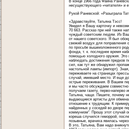
В конце 1966 года Фаина Раневск
несуществующего «читателя» и е
Рукой Раневской: «Разыграла Тат
«Здравствуйте, Татьяна Тэсс!
Увидел я Вашу карточку и невозм
70 663. Рассказ при ней также н
чуждый советским людям. Из Ваше
от нашего советского. Я был обо
свежий воздух для поправления ор
по просьбе вышеизложенного род
фонда, т. к. последнее время на
помощью холодного оружия. Это 
наблюдать достижения предков по
сил, как тут же обнаружил пропа
настольной лампы (импорт). Зная,
переживаете на страницах прессы
случай, имевший место. И еще до
острые переживания. В Вашем пер
и мы часто обсуждаем совместно
получаем газету, перво-наперво и
Татьяна, чаще. Пишите, почему н
выдающиеся артисты для обмена 
отношение к трудящим. К примеру
найденных у соседей во дворе пе
коммунизм“. Прошу этот случай о
кореша случился геморрой, после
позывные, врачиха явилась через
В это, Татьяна, Вам надо вникну