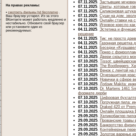
07.11.2025
.
Застывшие мгновен
На правах рекламы:
07.11.2025
.
Цветы, которые гов
07.11.2025
.
Силиконовая штукат
•
смотреть фильмы hd бесплатно
.
07.11.2025
.
Суши на дом: эвол
Ваш браузер устарел. Из-за этого
ВКонтакте может работать медленно и
07.11.2025
.
Онлайн ставки на с
нестабильно. Обновите свой браузер
04.11.2025
.
Игровое кресло как
или установите один из
04.11.2025
.
Эстетика и функци
рекомендуемых:
решение
04.11.2025
.
Тик: не просто дре
04.11.2025
.
Газонная решетка д
04.11.2025
.
Беседки «Куршавел
04.11.2025
.
Покер с фрироллам
07.10.2025
.
Двери скрытого мо
07.10.2025
.
Tissot: швейцарска
07.10.2025
.
The Bootleggers: 
07.10.2025
.
Венок с лентой на
07.10.2025
.
Огнезащитная крас
07.10.2025
.
Новички в сфере в
07.10.2025
.
Лобзик Makita: инж
07.10.2025
.
Dr. Martens 1461 S
формате дерби
07.10.2025
.
Цифровая бухгалте
07.10.2025
.
Погружная пила: и
07.10.2025
.
Draked 420 от Prem
07.10.2025
.
Онлайн площадка B
29.09.2025
.
Хеликобактер пило
29.09.2025
.
Прованские травы 
29.09.2025
.
Банкротство физич
29.09.2025
.
Контейнерные пере
29.09.2025
.
Золотое варенье и