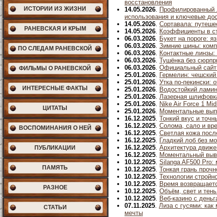
восстановления
ИСТОРИИ ИЗ ЖИЗНИ
14.05.2026
.
Профилированный л
использования и ключевые до
14.05.2026
.
Сортавала: путеше
РАНЕВСКАЯ И КРЫМ
14.05.2026
.
Коэффициенты в ста
06.03.2026
.
Букет на пороге: 
06.03.2026
.
Зимние шины: комп
ПО СЛЕДАМ РАНЕВСКОЙ
06.03.2026
.
Контактные линзы:
06.03.2026
.
Тушёнка без сюрпри
06.03.2026
.
Официальный сайт 
ФИЛЬМЫ О РАНЕВСКОЙ
25.01.2026
.
Гермелин: чешский
25.01.2026
.
Утка по-пекински: 
ИНТЕРЕСНЫЕ ФАКТЫ
25.01.2026
.
Водостойкий ламин
25.01.2026
.
Лазерная шлифовка
25.01.2026
.
Nike Air Force 1 M
ЦИТАТЫ
25.01.2026
.
Моментальные выпл
16.12.2025
.
Тонкий вкус и точн
16.12.2025
.
Солома, сало и вре
ВОСПОМИНАНИЯ О НЕЙ
16.12.2025
.
Светлая кожа посл
16.12.2025
.
Гладкий лоб без м
16.12.2025
.
Архитектура движен
ПУБЛИКАЦИИ
16.12.2025
.
Моментальный выво
10.12.2025
.
Silanga AF500 Pro
ПАМЯТЬ
10.12.2025
.
Тонкая грань прочн
10.12.2025
.
Технологии стройно
10.12.2025
.
Время возвращаетс
РАЗНОЕ
10.12.2025
.
Объём, свет и тен
10.12.2025
.
Веб-казино с деньг
07.11.2025
.
Лиза с гусями: как
СТАТЬИ
мечты