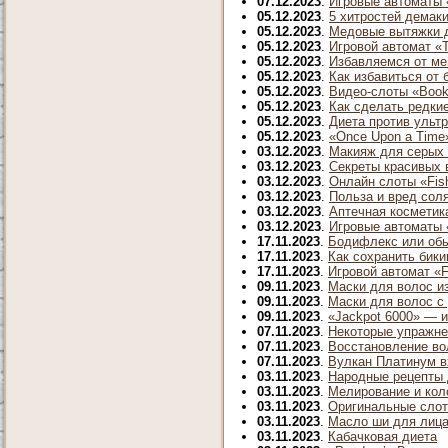
07.12.2023
.
Игровые автоматы «
05.12.2023
.
5 хитростей демак
05.12.2023
.
Медовые вытяжки 
05.12.2023
.
Игровой автомат «T
05.12.2023
.
Избавляемся от ме
05.12.2023
.
Как избавиться от 
05.12.2023
.
Видео-слоты «Book 
05.12.2023
.
Как сделать редки
05.12.2023
.
Диета против ульт
05.12.2023
.
«Once Upon a Time»
03.12.2023
.
Макияж для серых 
03.12.2023
.
Секреты красивых 
03.12.2023
.
Онлайн слоты «Fish
03.12.2023
.
Польза и вред сол
03.12.2023
.
Аптечная косметик
03.12.2023
.
Игровые автоматы 
17.11.2023
.
Бодифлекс или об
17.11.2023
.
Как сохранить бики
17.11.2023
.
Игровой автомат «F
09.11.2023
.
Маски для волос и
09.11.2023
.
Маски для волос с
09.11.2023
.
«Jackpot 6000» — и
07.11.2023
.
Некоторые упражне
07.11.2023
.
Восстановление во
07.11.2023
.
Вулкан Платинум вх
03.11.2023
.
Народные рецепты 
03.11.2023
.
Мелирование и кол
03.11.2023
.
Оригинальные слот-
03.11.2023
.
Масло ши для лиц
03.11.2023
.
Кабачковая диета