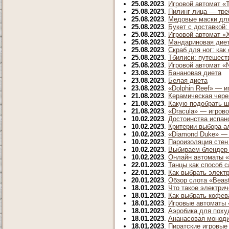
25.08.2023
.
Игровой автомат «
25.08.2023
.
Пилинг лица — тре
25.08.2023
.
Медовые маски для
25.08.2023
.
Букет с доставкой:
25.08.2023
.
Игровой автомат «
25.08.2023
.
Мандариновая диет
25.08.2023
.
Скраб для ног: как
25.08.2023
.
Тбилиси: путешест
25.08.2023
.
Игровой автомат «N
23.08.2023
.
Банановая диета
23.08.2023
.
Белая диета
23.08.2023
.
«Dolphin Reef» — и
21.08.2023
.
Керамическая чере
21.08.2023
.
Какую подобрать ш
21.08.2023
.
«Dracula» — игрово
10.02.2023
.
Достоинства испан
10.02.2023
.
Критерии выбора 
10.02.2023
.
«Diamond Duke» — 
10.02.2023
.
Пароизоляция стен
10.02.2023
.
Выбираем блендер
10.02.2023
.
Онлайн автоматы «F
22.01.2023
.
Танцы как способ 
22.01.2023
.
Как выбрать элект
20.01.2023
.
Обзор слота «Beast
18.01.2023
.
Что такое электрич
18.01.2023
.
Как выбрать кофев
18.01.2023
.
Игровые автоматы «
18.01.2023
.
Аэробика для поху
18.01.2023
.
Ананасовая монод
18.01.2023
.
Пиратские игровые