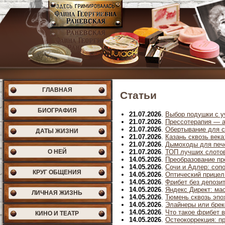
ГЛАВНАЯ
Статьи
БИОГРАФИЯ
21.07.2026
.
Выбор подушки с у
21.07.2026
.
Прессотерапия — а
21.07.2026
.
Обертывание для с
ДАТЫ ЖИЗНИ
21.07.2026
.
Казань сквозь век
21.07.2026
.
Дымоходы для пече
О НЕЙ
21.07.2026
.
ТОП лучших слотов
14.05.2026
.
Преобразование пр
14.05.2026
.
Сочи и Адлер: соп
КРУГ ОБЩЕНИЯ
14.05.2026
.
Оптический прицел
14.05.2026
.
Фрибет без депозит
14.05.2026
.
Яндекс Директ: ма
ЛИЧНАЯ ЖИЗНЬ
14.05.2026
.
Тюмень сквозь эпо
14.05.2026
.
Элайнеры или брек
14.05.2026
.
Что такое фрибет в
КИНО И ТЕАТР
14.05.2026
.
Остеокоррекция: п