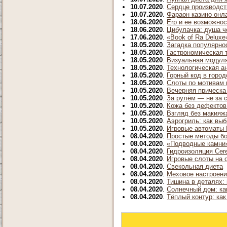
10.07.2020
.
Сердце производст
10.07.2020
.
Фараон казино онла
18.06.2020
.
Erp и ее возможнос
18.06.2020
.
Цибулачка: душа ч
17.06.2020
.
«Book of Ra Delux
18.05.2020
.
Загадка популярно
18.05.2020
.
Гастрономическая 
18.05.2020
.
Визуальная модуля
18.05.2020
.
Технологическая а
18.05.2020
.
Горный код в город
18.05.2020
.
Слоты по мотивам 
10.05.2020
.
Вечерняя прическа
10.05.2020
.
За рулём — не за 
10.05.2020
.
Кожа без дефектов
10.05.2020
.
Взгляд без макияж
10.05.2020
.
Аэрогриль: как выб
10.05.2020
.
Игровые автоматы 
08.04.2020
.
Простые методы б
08.04.2020
.
«Подводные камни»
08.04.2020
.
Гидроизоляция Cer
08.04.2020
.
Игровые слоты на 
08.04.2020
.
Свекольная диета
08.04.2020
.
Меховое настроени
08.04.2020
.
Тишина в деталях:
08.04.2020
.
Солнечный дом: к
08.04.2020
.
Тёплый контур: ка