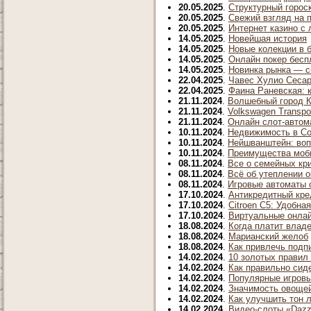
20.05.2025
.
Структурный горос
20.05.2025
.
Свежий взгляд на 
20.05.2025
.
Интернет казино с
14.05.2025
.
Новейшая история
14.05.2025
.
Новые колекции в б
14.05.2025
.
Онлайн покер беспл
14.05.2025
.
Новинка рынка — с
22.04.2025
.
Чавес Хулио Сеса
22.04.2025
.
Фаина Раневская: 
21.11.2024
.
Волшебный город 
21.11.2024
.
Volkswagen Transpo
21.11.2024
.
Онлайн слот-автома
10.11.2024
.
Недвижимость в Со
10.11.2024
.
Нейшванштейн: во
10.11.2024
.
Преимущества моби
08.11.2024
.
Все о семейных кр
08.11.2024
.
Всё об утеплении о
08.11.2024
.
Игровые автоматы о
17.10.2024
.
Антикредитный кре
17.10.2024
.
Citroen C5: Удобна
17.10.2024
.
Виртуальные онлайн
18.08.2024
.
Когда платит влад
18.08.2024
.
Марианский желоб
18.08.2024
.
Как привлечь подпи
14.02.2024
.
10 золотых правил
14.02.2024
.
Как правильно сид
14.02.2024
.
Популярные игровы
14.02.2024
.
Значимость овощей
14.02.2024
.
Как улучшить тон 
14.02.2024
.
Видео-слоты «Dazzl