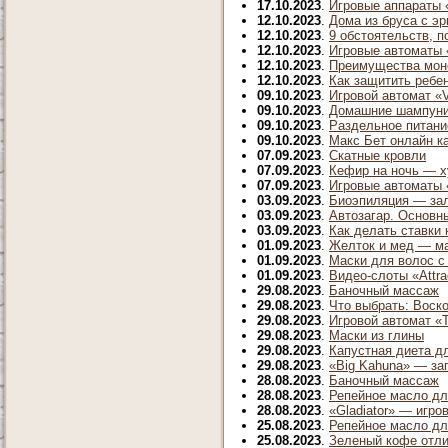
17.10.2023
.
Игровые аппараты «
12.10.2023
.
Дома из бруса с э
12.10.2023
.
9 обстоятельств, п
12.10.2023
.
Игровые автоматы «
12.10.2023
.
Преимущества мон
12.10.2023
.
Как защитить ребе
09.10.2023
.
Игровой автомат «V
09.10.2023
.
Домашние шампуни
09.10.2023
.
Раздельное питани
09.10.2023
.
Макс Бет онлайн ка
07.09.2023
.
Скатные кровли
07.09.2023
.
Кефир на ночь — х
07.09.2023
.
Игровые автоматы «
03.09.2023
.
Биоэпиляция — зал
03.09.2023
.
Автозагар. Основн
03.09.2023
.
Как делать ставки 
01.09.2023
.
Желток и мед — ма
01.09.2023
.
Маски для волос с
01.09.2023
.
Видео-слоты «Attra
29.08.2023
.
Баночный массаж
29.08.2023
.
Что выбрать: Воск
29.08.2023
.
Игровой автомат «T
29.08.2023
.
Маски из глины
29.08.2023
.
Капустная диета д
29.08.2023
.
«Big Kahuna» — за
28.08.2023
.
Баночный массаж
28.08.2023
.
Репейное масло дл
28.08.2023
.
«Gladiator» — игро
25.08.2023
.
Репейное масло дл
25.08.2023
.
Зеленый кофе отли