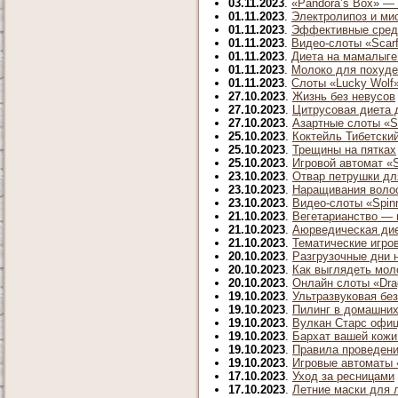
03.11.2023
.
«Pandora’s Box» —
01.11.2023
.
Электролипоз и ми
01.11.2023
.
Эффективные сред
01.11.2023
.
Видео-слоты «Scar
01.11.2023
.
Диета на мамалыге:
01.11.2023
.
Молоко для похуде
01.11.2023
.
Слоты «Lucky Wolf»
27.10.2023
.
Жизнь без невусов
27.10.2023
.
Цитрусовая диета 
27.10.2023
.
Азартные слоты «Si
25.10.2023
.
Коктейль Тибетски
25.10.2023
.
Трещины на пятках
25.10.2023
.
Игровой автомат «S
23.10.2023
.
Отвар петрушки дл
23.10.2023
.
Наращивания воло
23.10.2023
.
Видео-слоты «Spinn
21.10.2023
.
Вегетарианство — 
21.10.2023
.
Аюрведическая дие
21.10.2023
.
Тематические игро
20.10.2023
.
Разгрузочные дни 
20.10.2023
.
Как выглядеть мо
20.10.2023
.
Онлайн слоты «Drag
19.10.2023
.
Ультразвуковая бе
19.10.2023
.
Пилинг в домашних
19.10.2023
.
Вулкан Старс офиц
19.10.2023
.
Бархат вашей кожи
19.10.2023
.
Правила проведени
19.10.2023
.
Игровые автоматы 
17.10.2023
.
Уход за ресницами
17.10.2023
.
Летние маски для 