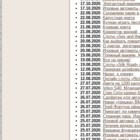
17.10.2020
.
Элегантный макияж
17.10.2020
.
Игровые автоматы «
22.08.2020
.
Сохраняем парик в
22.08.2020
.
Капустная диета
22.08.2020
.
Вулкан играть бес
21.08.2020
.
Куриная диета
21.08.2020
.
Корректор жидкий, 
21.08.2020
.
Слоты «Sex and the
20.08.2020
.
Как выбрать помад
20.08.2020
.
О диетах, вегетар
20.08.2020
.
Игровые автоматы б
19.08.2020
.
Пляжный макияж. К
19.08.2020
.
Все на пикник!
19.08.2020
.
Слоты «Silk Road» 
12.08.2020
.
Лазерная шлифовк
12.08.2020
.
Назад, к дереву
12.08.2020
.
Онлайн слоты «Rich
27.07.2020
.
Диета на 1200 кал
27.07.2020
.
Volvo S40: Младши
27.07.2020
.
Спин Сити казино б
26.07.2020
.
Салфетки для авто
26.07.2020
.
Новая «трешка» B
26.07.2020
.
Плей Фортуна офиц
25.07.2020
.
Помогает ли химич
25.07.2020
.
Странная пара. Из
25.07.2020
.
Игровой автомат «Th
25.07.2020
.
Лечение редких во
25.07.2020
.
Вершина функционал
21.07.2020
.
Игровые автоматы о
10.07.2020
.
Лунная диета для 