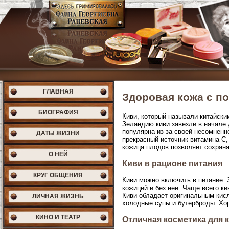
ГЛАВНАЯ
Здоровая кожа с п
БИОГРАФИЯ
Киви, который называли китайск
Зеландию киви завезли в начале д
популярна из-за своей несомненн
ДАТЫ ЖИЗНИ
прекрасный источник витамина C,
кожица плодов позволяет сохраня
О НЕЙ
Киви в рационе питания
КРУГ ОБЩЕНИЯ
Киви можно включить в питание. 
кожицей и без нее. Чаще всего к
Киви обладает оригинальным кис
ЛИЧНАЯ ЖИЗНЬ
холодные супы и бутерброды. Хо
КИНО И ТЕАТР
Отличная косметика для 