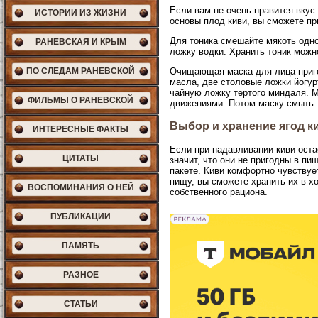
Если вам не очень нравится вкус
ИСТОРИИ ИЗ ЖИЗНИ
основы плод киви, вы сможете пр
Для тоника смешайте мякоть одно
РАНЕВСКАЯ И КРЫМ
ложку водки. Хранить тоник можн
ПО СЛЕДАМ РАНЕВСКОЙ
Очищающая маска для лица пригот
масла, две столовые ложки йогур
чайную ложку тертого миндаля. 
ФИЛЬМЫ О РАНЕВСКОЙ
движениями. Потом маску смыть 
Выбор и хранение ягод к
ИНТЕРЕСНЫЕ ФАКТЫ
Если при надавливании киви оста
ЦИТАТЫ
значит, что они не пригодны в п
пакете. Киви комфортно чувствуе
пищу, вы сможете хранить их в х
ВОСПОМИНАНИЯ О НЕЙ
собственного рациона.
ПУБЛИКАЦИИ
ПАМЯТЬ
РАЗНОЕ
СТАТЬИ