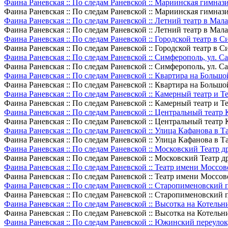
Фаина Раневская :: По следам Раневской :: Мариинская гимнази
Фаина Раневская :: По следам Раневской :: Мариинская гимнази
Фаина Раневская :: По следам Раневской :: Летний театр в Ма
Фаина Раневская :: По следам Раневской :: Летний театр в Ма
Фаина Раневская :: По следам Раневской :: Городской театр в 
Фаина Раневская :: По следам Раневской :: Городской театр в 
Фаина Раневская :: По следам Раневской :: Симферополь, ул. С
Фаина Раневская :: По следам Раневской :: Симферополь, ул. С
Фаина Раневская :: По следам Раневской :: Квартира на Больш
Фаина Раневская :: По следам Раневской :: Квартира на Больш
Фаина Раневская :: По следам Раневской :: Камерный театр и 
Фаина Раневская :: По следам Раневской :: Камерный театр и 
Фаина Раневская :: По следам Раневской :: Центральный теат
Фаина Раневская :: По следам Раневской :: Центральный теат
Фаина Раневская :: По следам Раневской :: Улица Кафанова в 
Фаина Раневская :: По следам Раневской :: Улица Кафанова в 
Фаина Раневская :: По следам Раневской :: Московский Театр 
Фаина Раневская :: По следам Раневской :: Московский Театр 
Фаина Раневская :: По следам Раневской :: Театр имени Моссов
Фаина Раневская :: По следам Раневской :: Театр имени Моссов
Фаина Раневская :: По следам Раневской :: Старопименовский п
Фаина Раневская :: По следам Раневской :: Старопименовский п
Фаина Раневская :: По следам Раневской :: Высотка на Котель
Фаина Раневская :: По следам Раневской :: Высотка на Котель
Фаина Раневская :: По следам Раневской :: Южинский переулок, 