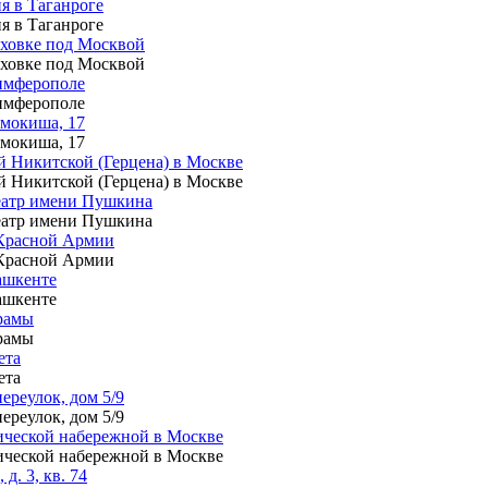
я в Таганроге
я в Таганроге
лаховке под Москвой
лаховке под Москвой
Симферополе
Симферополе
амокиша, 17
амокиша, 17
ой Никитской (Герцена) в Москве
ой Никитской (Герцена) в Москве
Театр имени Пушкина
Театр имени Пушкина
р Красной Армии
р Красной Армии
Ташкенте
Ташкенте
драмы
драмы
ета
ета
ереулок, дом 5/9
ереулок, дом 5/9
нической набережной в Москве
нической набережной в Москве
д. 3, кв. 74