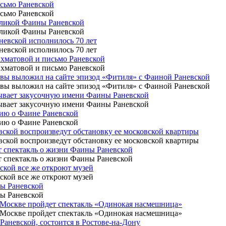
исьмо Раневской
исьмо Раневской
великой Фаины Раневской
великой Фаины Раневской
невской исполнилось 70 лет
невской исполнилось 70 лет
Ахматовой и письмо Раневской
Ахматовой и письмо Раневской
квы выложил на сайте эпизод «Фитиля» с Фаиной Раневской
квы выложил на сайте эпизод «Фитиля» с Фаиной Раневской
рывает закусочную имени Фаины Раневской
рывает закусочную имени Фаины Раневской
цию о Фаине Раневской
цию о Фаине Раневской
евской воспроизведут обстановку ее московской квартиры
евской воспроизведут обстановку ее московской квартиры
ут спектакль о жизни Фаины Раневской
ут спектакль о жизни Фаины Раневской
вской все же откроют музей
вской все же откроют музей
ны Раневской
ны Раневской
в Москве пройдет спектакль «Одинокая насмешница»
в Москве пройдет спектакль «Одинокая насмешница»
Раневской, состоится в Ростове-на-Дону