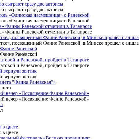
ую сыграют сразу две актрисы
ую сыграют сразу две актрисы
такль «Одинокая насмешница» о Раневской
такль «Одинокая насмешница» о Раневской
на» Фаины Раневской отметили в Таганроге
на» Фаины Раневской отметили в Таганроге
клетке», посвященный Фаине Раневской, в Минске прошел с аншл
клетке», посвященный Фаине Раневской, в Минске прошел с аншл
о Фаине Раневской
о Фаине Раневской
атовой и Раневской, пройдет в Таганроге
атовой и Раневской, пройдет в Таганроге
ой вернули зонтик
ой вернули зонтик
ланета "Фаина Раневская"»
анета
ский вечер «Посвящение Фаине Раневской»
ский вечер «Посвящение Фаине Раневской»
ал
ал
 в цвете
 в цвете
еатральный фестиваль «Великая провинция»