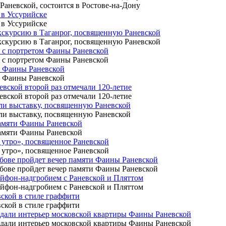
Раневской, состоится в Ростове-на-Дону
 в Уссурийске
 в Уссурийске
экскурсию в Таганрог, посвященную Раневской
экскурсию в Таганрог, посвященную Раневской
и с портретом Фаины Раневской
и с портретом Фаины Раневской
во Фаины Раневской
во Фаины Раневской
евской второй раз отмечали 120-летие
евской второй раз отмечали 120-летие
ыли выставку, посвященную Раневской
ыли выставку, посвященную Раневской
памяти Фаины Раневской
памяти Фаины Раневской
е утро», посвященное Раневской
е утро», посвященное Раневской
мбове пройдет вечер памяти Фаины Раневской
мбове пройдет вечер памяти Фаины Раневской
 айфон-надгробием с Раневской и Пляттом
 айфон-надгробием с Раневской и Пляттом
вской в стиле граффити
вской в стиле граффити
оздали интерьер московской квартиры Фаины Раневской
оздали интерьер московской квартиры Фаины Раневской