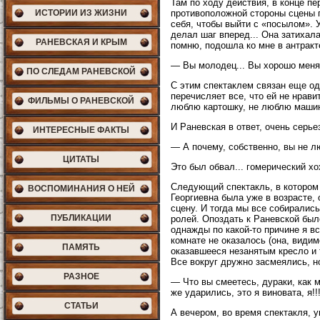
Там по ходу действия, в конце пер
противоположной стороны сцены п
ИСТОРИИ ИЗ ЖИЗНИ
себя, чтобы выйти с «посылом». У
делал шаг вперед... Она затихала
РАНЕВСКАЯ И КРЫМ
помню, подошла ко мне в антракт
— Вы молодец... Вы хорошо меня
ПО СЛЕДАМ РАНЕВСКОЙ
С этим спектаклем связан еще од
перечисляет все, что ей не нрави
ФИЛЬМЫ О РАНЕВСКОЙ
люблю картошку, не люблю машин
И Раневская в ответ, очень серь
ИНТЕРЕСНЫЕ ФАКТЫ
— А почему, собственно, вы не л
ЦИТАТЫ
Это был обвал... гомерический хо
Следующий спектакль, в котором
ВОСПОМИНАНИЯ О НЕЙ
Георгиевна была уже в возрасте, 
сцену. И тогда мы все собиралис
ПУБЛИКАЦИИ
ролей. Опоздать к Раневской был
однажды по какой-то причине я вс
комнате не оказалось (она, видим
ПАМЯТЬ
оказавшееся незанятым кресло и 
Все вокруг дружно засмеялись, н
РАЗНОЕ
— Что вы смеетесь, дураки, как м
же ударились, это я виновата, я!!
СТАТЬИ
А вечером, во время спектакля, 