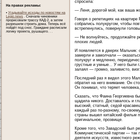
спросила:
На правах рекламы:
— Леня, дорогой мой, как ваша ж
•
Угадывайте исходы по новостям на
Legio.news
. Сначала чиновники
Говоря о репетициях на квартир
прорисовали трассу КАД-2, а затем
собрались полукругом, чтобы повт
разрешили строить дома. Теперь всё
пойдёт под снос. Граждане расписали
встрепенулись, повернули головы
логику проекта, рушащего. . .
— Не волнуйтесь, продолжайте ре
плохих людей.
И появляется в дверях Мальчик: 
замерли и замолчали — оказатьс
полукруг и медленно, периодическ
грустные и умные... У него были 
залаял — громко, заливисто, виз
Последний раз я видел этого Маль
обратил на него внимание. Он сто
Он понимал, что теряет человека,
Сказать, что Фаина Георгиевна б
щадила никого. Доставалось и г
высокий, статный, седой красавец
каждый раз по-разному, по-своему
страны вышел китайский фильм п
оригинальное, прозвище.
Кроме того, что Завадский был р
Коммунистической партии — так п
деятеля искусств, известного ре