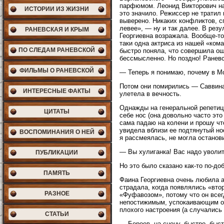
парфюмом. Леонид Викторович на 
ИСТОРИИ ИЗ ЖИЗНИ
это значило. Режиссер не тратил 
выверено. Никаких конфликтов, сп
левее», — ну и так далее. В резу
РАНЕВСКАЯ И КРЫМ
Георгиевна возражала. Вообще-то 
таки одна актриса из нашей «ком
ПО СЛЕДАМ РАНЕВСКОЙ
быстро поняла, что совершила оши
бессмысленно. Но поздно! Раневс
ФИЛЬМЫ О РАНЕВСКОЙ
— Теперь я понимаю, почему в Мо
Потом они помирились — Саввина 
ИНТЕРЕСНЫЕ ФАКТЫ
улетела в вечность.
Однажды на генеральной репетици
ЦИТАТЫ
себе нос (она довольно часто это
сама падаю на колени и прошу что
увидела вблизи ее подтянутый но
ВОСПОМИНАНИЯ О НЕЙ
я рассмеялась, не могла останови
— Вы хулиганка! Вас надо уволит
ПУБЛИКАЦИИ
Но это было сказано как-то по-до
ПАМЯТЬ
Фаина Георгиевна очень любила а
страдала, когда появлялись «вто
РАЗНОЕ
«Фуфавозом», потому что он всег
непостижимым, успокаивающим об
плохого настроения (а случались
СТАТЬИ
— Бероев, на сцену, быстро, быст