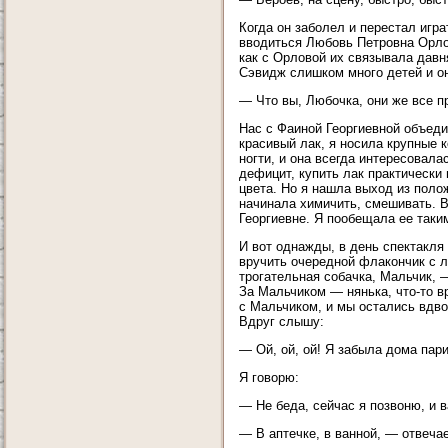
Когда он заболел и перестал игра
вводиться Любовь Петровна Орлов
как с Орловой их связывала давн
Сэвидж слишком много детей и он
— Что вы, Любочка, они же все п
Нас с Фаиной Георгиевной объеди
красивый лак, я носила крупные 
ногти, и она всегда интересовала
дефицит, купить лак практически 
цвета. Но я нашла выход из поло
начинала химичить, смешивать. В
Георгиевне. Я пообещала ее таки
И вот однажды, в день спектакля
вручить очередной флакончик с л
трогательная собачка, Мальчик, 
За Мальчиком — нянька, что-то в
с Мальчиком, и мы остались вдво
Вдруг слышу:
— Ой, ой, ой! Я забыла дома пари
Я говорю:
— Не беда, сейчас я позвоню, и 
— В аптечке, в ванной, — отвеча