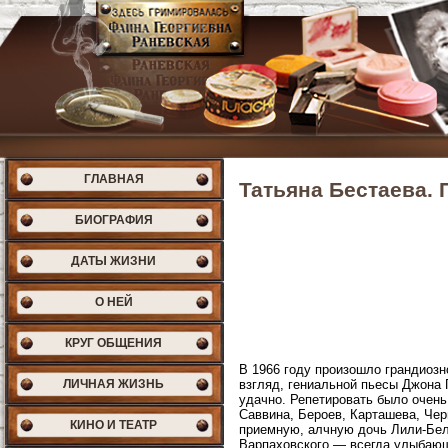
ГЛАВНАЯ
Татьяна Бестаева.
БИОГРАФИЯ
ДАТЫ ЖИЗНИ
О НЕЙ
КРУГ ОБЩЕНИЯ
В 1966 году произошло грандиозн
взгляд, гениальной пьесы Джона 
ЛИЧНАЯ ЖИЗНЬ
удачно. Репетировать было очень
Саввина, Бероев, Карташева, Чер
КИНО И ТЕАТР
приемную, алчную дочь Лили-Белл
Варпаховского — всегда улыбающ