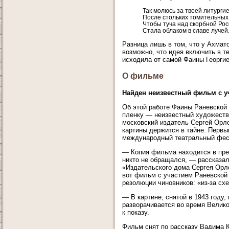
Так молюсь за твоей литурги
После стольких томительных
Чтобы туча над скорбной Ро
Стала облаком в славе лучей.
Разница лишь в том, что у Ахмат
возможно, что идея включить в те
исходила от самой Фаины Георги
О фильме
Найден неизвестный фильм с у
Об этой работе Фаины Раневской 
пленку — неизвестный художеств
московский издатель Сергей Орло
картины держится в тайне. Первым
международный театральный фест
— Копия фильма находится в прек
никто не обращался, — рассказал
«Издательского дома Сергея Орло
вот фильм с участием Раневской 
резолюции чиновников: «из-за сх
— В картине, снятой в 1943 году,
разворачивается во время Велико
к показу.
Фильм снят по рассказу Вадима К