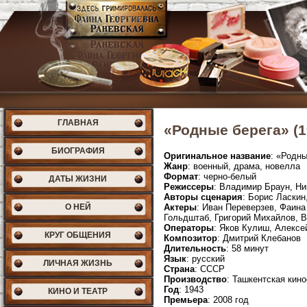
ГЛАВНАЯ
«Родные берега» (1
БИОГРАФИЯ
Оригинальное название
: «Родны
Жанр
: военный, драма, новелла
Формат
: черно-белый
ДАТЫ ЖИЗНИ
Режиссеры
: Владимир Браун, Н
Авторы сценария
: Борис Ласки
О НЕЙ
Актеры
: Иван Переверзев, Фаин
Гольдштаб, Григорий Михайлов, В
Операторы
: Яков Кулиш, Алексе
КРУГ ОБЩЕНИЯ
Композитор
: Дмитрий Клебанов
Длительность
: 58 минут
Язык
: русский
ЛИЧНАЯ ЖИЗНЬ
Страна
: СССР
Производство
: Ташкентская кин
Год
: 1943
КИНО И ТЕАТР
Премьера
: 2008 год