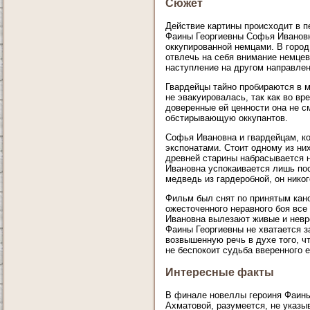
Сюжет
Действие картины происходит в п
Фаины Георгиевны Софья Ивановн
оккупированной немцами. В город
отвлечь на себя внимание немцев
наступление на другом направлен
Гвардейцы тайно пробираются в м
не эвакуировалась, так как во вр
доверенные ей ценности она не с
обстирывающую оккупантов.
Софья Ивановна и гвардейцам, ко
экспонатами. Стоит одному из ни
древней старины набрасывается 
Ивановна успокаивается лишь по
медведь из гардеробной, он никог
Фильм был снят по принятым кано
ожесточенного неравного боя все
Ивановна вылезают живые и невре
Фаины Георгиевны не хватается з
возвышенную речь в духе того, ч
не беспокоит судьба вверенного 
Интересные факты
В финале новеллы героиня Фаины 
Ахматовой, разумеется, не указы