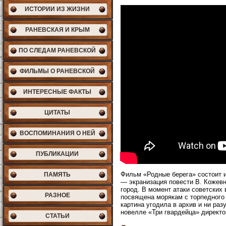
ИСТОРИИ ИЗ ЖИЗНИ
РАНЕВСКАЯ И КРЫМ
ПО СЛЕДАМ РАНЕВСКОЙ
ФИЛЬМЫ О РАНЕВСКОЙ
ИНТЕРЕСНЫЕ ФАКТЫ
ЦИТАТЫ
ВОСПОМИНАНИЯ О НЕЙ
ПУБЛИКАЦИИ
Фильм «Родные берега» состоит и
ПАМЯТЬ
— экранизация повести В. Кожев
город. В момент атаки советских
РАЗНОЕ
посвящена морякам с торпедного 
картина угодила в архив и ни ра
новелле «Три гвардейца» директ
СТАТЬИ