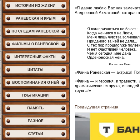
ИСТОРИИ ИЗ ЖИЗНИ
«Я давно люблю Вас как замечате
Андреевной Ахматовой, которая ч
РАНЕВСКАЯ И КРЫМ
Я вам признаться не боюся:
ПО СЛЕДАМ РАНЕВСКОЙ
Когда женился я на Люси,
Меня лишь чувства волновал
Приданого за ней не дали...
ФИЛЬМЫ О РАНЕВСКОЙ
С тех пор прошло уже полвек
И нет счастливей человека,
Чем я сегодня: мне дана
ИНТЕРЕСНЫЕ ФАКТЫ
Орденоносная жена.
Ростислав Плятт
ЦИТАТЫ
«Фаина Раневская — актриса! Пог
«Фаина — и героиня, и травести, и
ВОСПОМИНАНИЯ О НЕЙ
драматическая старуха, и злодей
труппа!»
ПУБЛИКАЦИИ
Предыдущая страница
ПАМЯТЬ
РАЗНОЕ
СТАТЬИ