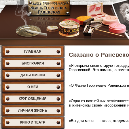
ГЛАВНАЯ
Сказано о Раневск
БИОГРАФИЯ
«Я открыла свою старую тетрадку
Георгиевной. Это память, а памя
ДАТЫ ЖИЗНИ
«О Фаине Георгиевне Раневской н
О НЕЙ
КРУГ ОБЩЕНИЯ
«Одна из важнейших особенносте
в житейском своем изображении и
ЛИЧНАЯ ЖИЗНЬ
«Вы для меня — школа, академи
КИНО И ТЕАТР