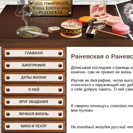
ГЛАВНАЯ
Раневская о Ранев
БИОГРАФИЯ
Дописывая последние страницы кн
конечно, сам не прожил ее жизнь
ДАТЫ ЖИЗНИ
Изучая ее биографию, читая выс
относиться к окружающей нас дей
о себе добрую память. О ней са
О НЕЙ
КРУГ ОБЩЕНИЯ
К смерти отношусь спокойно те
мое тулово.
ЛИЧНАЯ ЖИЗНЬ
КИНО И ТЕАТР
На голодный желудок русский че