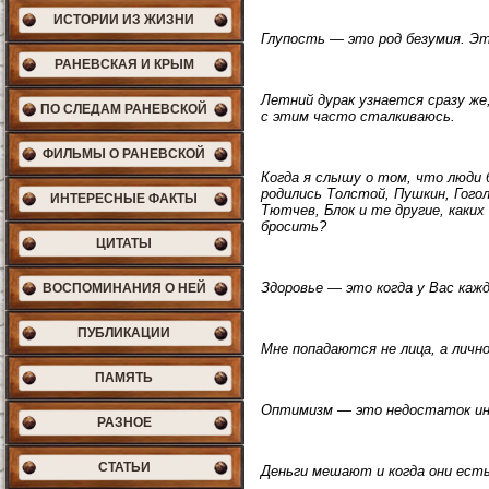
ИСТОРИИ ИЗ ЖИЗНИ
Глупость — это род безумия. Это
РАНЕВСКАЯ И КРЫМ
Летний дурак узнается сразу же,
ПО СЛЕДАМ РАНЕВСКОЙ
с этим часто сталкиваюсь.
ФИЛЬМЫ О РАНЕВСКОЙ
Когда я слышу о том, что люди б
родились Толстой, Пушкин, Гогол
ИНТЕРЕСНЫЕ ФАКТЫ
Тютчев, Блок и те другие, каких
бросить?
ЦИТАТЫ
Здоровье — это когда у Вас каж
ВОСПОМИНАНИЯ О НЕЙ
ПУБЛИКАЦИИ
Мне попадаются не лица, а лично
ПАМЯТЬ
Оптимизм — это недостаток ин
РАЗНОЕ
СТАТЬИ
Деньги мешают и когда они есть