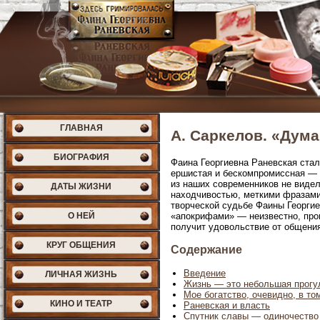
ГЛАВНАЯ
А. Саркелов. «Дума
БИОГРАФИЯ
Фаина Георгиевна Раневская стал
ершистая и бескомпромиссная — 
из наших современников не виде
ДАТЫ ЖИЗНИ
находчивостью, меткими фразами
творческой судьбе Фаины Георгие
О НЕЙ
«апокрифами» — неизвестно, про
получит удовольствие от общени
КРУГ ОБЩЕНИЯ
Содержание
Введение
ЛИЧНАЯ ЖИЗНЬ
Жизнь — это небольшая прогу
Мое богатство, очевидно, в то
КИНО И ТЕАТР
Раневская и власть
Спутник славы — одиночество