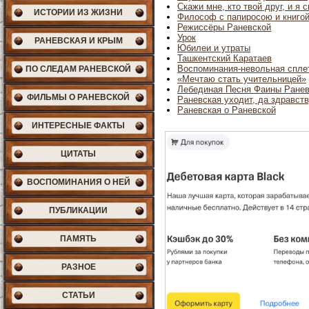
Скажи мне, кто твой друг, и я 
ИСТОРИИ ИЗ ЖИЗНИ
Философ с папиросою и книго
Режиссёры Раневской
Урок
РАНЕВСКАЯ И КРЫМ
Юбилеи и утраты
Ташкентский Каратаев
Воспоминания-невольная спле
ПО СЛЕДАМ РАНЕВСКОЙ
«Мечтаю стать учительницей»
Лебединая Песня Фаины Ранев
ФИЛЬМЫ О РАНЕВСКОЙ
Раневская уходит, да здравств
Раневская о Раневской
ИНТЕРЕСНЫЕ ФАКТЫ
ЦИТАТЫ
ВОСПОМИНАНИЯ О НЕЙ
ПУБЛИКАЦИИ
ПАМЯТЬ
РАЗНОЕ
СТАТЬИ