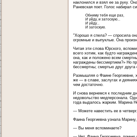
наклонился и взял ее за руку. Он
Раневская поет. Голос набирал с
Обниму тебя еще раз,
И уйду, и затоскую...
И уйду...
И затоскую.
"Хорошо я спела? — спросила она
огромные и выпуклые. Она произн
Читая эти слова Юрского, вспом
всего хотим, как будто награжде
она, как и положено всем смертн
награждены бессмертием?» Но пр
бессмертны; смертью друг друга 
Размышляя о Фаине Георгиевне, х
же — в славе, заслугах и деяния
чем достаточно.
И снова вернемся к последним дн
недовольство медперсонала. Одн
года выдалось жарким. Марина Не
— Можете навестить ее в четверг.
Фаина Георгиевна узнала Марину,
— Вы меня вспоминаете?
— Нет, Фаина Георгиевна, помню 