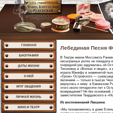
ГЛАВНАЯ
Лебединая Песня 
БИОГРАФИЯ
В Театре имени Моссовета Ранев
несыгранных ролях не покидала е
очередной раз задумалась об Ост
ДАТЫ ЖИЗНИ
Тихоновну в «Волках и овцах», а 
играла Манефу в знаменитой пьес
О НЕЙ
«Грозе» Островского — сумасшед
явлением — только в пьесах Чехо
вернулась к нему: в Бакинском Р
КРУГ ОБЩЕНИЯ
этого около пятидесяти лет к Ос
возвращение? Не без оснований,
заместителем Твардовского в «Н
ЛИЧНАЯ ЖИЗНЬ
Из воспоминаний Лакшина
:
КИНО И ТЕАТР
«Мы познакомились в доме Елены 