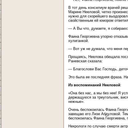
В тот день консилиум врачей реш
Марине Нееловой, четко произнес
нужно для скорейшего выздоровле
свойственным ей юмором ответил
— А Вы что, думаете, я собираюс
Фаина Георгиевна упорно отказыв
хулиганкой.
— Вот уж не думала, что меня пе
Прощаясь, Неелова обещала посл
Раневская сказала:
— Благослови Вас Господь, деточ
Это была ее последняя фраза. На
Из воспоминаний Нееловой
:
«Она без нас, а мы без нее! Я ус
держащуюся за треугольник, вися
нежные».
Очень беспокоилась Фаина Георги
завещаю его Лизе Абдуловой. Тем
беспокоилась Фаина Георгиевна, 
Некрологи по случаю смерти актр