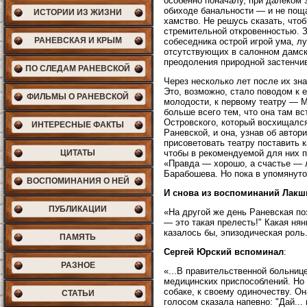
особенно поначалу, при далеком 
обиходе банальности — и не пощ
ИСТОРИИ ИЗ ЖИЗНИ
хамство. Не решусь сказать, чтоб
стремительной откровенностью. З
РАНЕВСКАЯ И КРЫМ
собеседника острой игрой ума, л
отсутствующих в салонном дамско
преодоления природной застенчи
ПО СЛЕДАМ РАНЕВСКОЙ
Через несколько лет после их з
Это, возможно, стало поводом к 
ФИЛЬМЫ О РАНЕВСКОЙ
молодости, к первому театру — 
больше всего тем, что она там в
Островского, который восхищался
ИНТЕРЕСНЫЕ ФАКТЫ
Раневской, и она, узнав об автор
присоветовать театру поставить 
ЦИТАТЫ
чтобы в рекомендуемой для них 
«Правда — хорошо, а счастье — л
Барабошева. Но пока в упомянуто
ВОСПОМИНАНИЯ О НЕЙ
И снова из воспоминаний Лакш
ПУБЛИКАЦИИ
«На другой же день Раневская по
— это такая прелесть!" Какая ня
казалось бы, эпизодическая роль
ПАМЯТЬ
Сергей Юрский вспоминал
:
РАЗНОЕ
«...В правительственной больниц
медицинских приспособлений. Но л
собаке, к своему одиночеству. Он
СТАТЬИ
голосом сказала напевно: "Дай... 