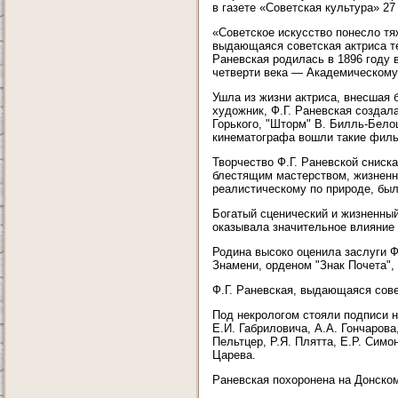
в газете «Советская культура» 27
«Советское искусство понесло тя
выдающаяся советская актриса те
Раневская родилась в 1896 году в
четверти века — Академическому
Ушла из жизни актриса, внесшая 
художник, Ф.Г. Раневская создал
Горького, "Шторм" В. Билль-Бело
кинематографа вошли такие фильм
Творчество Ф.Г. Раневской сниск
блестящим мастерством, жизненно
реалистическому по природе, был
Богатый сценический и жизненны
оказывала значительное влияние
Родина высоко оценила заслуги Ф
Знамени, орденом "Знак Почета"
Ф.Г. Раневская, выдающаяся сове
Под некрологом стояли подписи н
Е.И. Габриловича, А.А. Гончарова
Пельтцер, Р.Я. Плятта, Е.Р. Симо
Царева.
Раневская похоронена на Донском