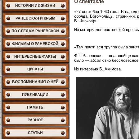
О спектакле
ИСТОРИИ ИЗ ЖИЗНИ
«27 сентября 1960 года. В народн
обряда. Богомольцы, странники, 
РАНЕВСКАЯ И КРЫМ
Б. Чирков)».
Из материалов ростовской прессы,
ПО СЛЕДАМ РАНЕВСКОЙ
ФИЛЬМЫ О РАНЕВСКОЙ
«Там почти вся труппа была заня
Ф.Г. Раневская — она вообще как 
ИНТЕРЕСНЫЕ ФАКТЫ
было — абсолютно бессловесное 
Из интервью Б. Акимова.
ЦИТАТЫ
ВОСПОМИНАНИЯ О НЕЙ
ПУБЛИКАЦИИ
ПАМЯТЬ
РАЗНОЕ
СТАТЬИ