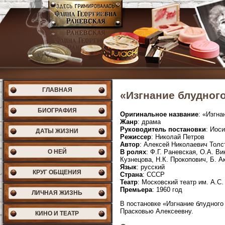
ГЛАВНАЯ
«Изгнание блудного
БИОГРАФИЯ
Оригинальное название
: «Изгна
Жанр
: драма
Руководитель постановки
: Иос
ДАТЫ ЖИЗНИ
Режиссер
: Николай Петров
Автор
: Алексей Николаевич Толс
О НЕЙ
В ролях
: Ф.Г. Раневская, О.А. В
Кузнецова, Н.К. Прокопович, Б. А
Язык
: русский
КРУГ ОБЩЕНИЯ
Страна
: СССР
Театр
: Московский театр им. А.С
Премьера
: 1960 год
ЛИЧНАЯ ЖИЗНЬ
В постановке «Изгнание блудного
Прасковью Алексеевну.
КИНО И ТЕАТР