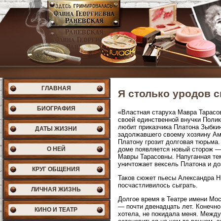
ГЛАВНАЯ
Я столько уродов с
БИОГРАФИЯ
«Властная старуха Мавра Тарасо
своей единственной внучки Поли
любит приказчика Платона Зыбкина
ДАТЫ ЖИЗНИ
задолжавшего своему хозяину Ам
Платону грозит долговая тюрьма
О НЕЙ
доме появляется новый сторож —
Мавры Тарасовны. Напуганная тем
уничтожает вексель Платона и до
КРУГ ОБЩЕНИЯ
Таков сюжет пьесы Александра Н
посчастливилось сыграть.
ЛИЧНАЯ ЖИЗНЬ
Долгое время в Театре имени Мо
— почти двенадцать лет. Конечно 
КИНО И ТЕАТР
хотела, не покидала меня. Межд