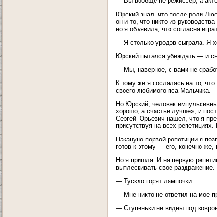
— Вы вообще не режиссер, а актер
Юрский знал, что после роли Люс
он и то, что никто из руководств
но я объявила, что согласна игра
— Я столько уродов сыграла. Я х
Юрский пытался убеждать — и сн
— Мы, наверное, с вами не срабо
К тому же я сослалась на то, что 
своего любимого пса Мальчика.
Но Юрский, человек импульсивны
хорошо, а счастье лучше», и пост
Сергей Юрьевич нашел, что я пре
присутствуя на всех репетициях. 
Накануне первой репетиции я поз
готов к этому — его, конечно же,
Но я пришла. И на первую репети
выплескивать свое раздражение. 
— Тускло горят лампочки...
— Мне никто не ответил на мое п
— Ступеньки не видны под ковро