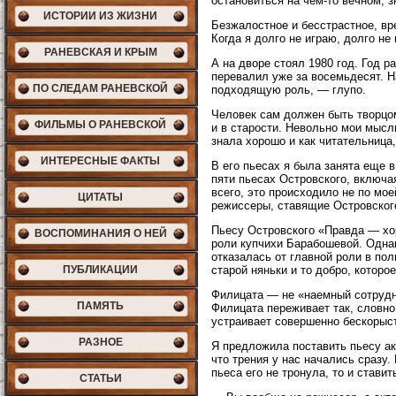
остановиться на чем-то вечном, з
ИСТОРИИ ИЗ ЖИЗНИ
Безжалостное и бесстрастное, вр
Когда я долго не играю, долго не
РАНЕВСКАЯ И КРЫМ
А на дворе стоял 1980 год. Год 
перевалил уже за восемьдесят. Н
ПО СЛЕДАМ РАНЕВСКОЙ
подходящую роль, — глупо.
Человек сам должен быть творцом
ФИЛЬМЫ О РАНЕВСКОЙ
и в старости. Невольно мои мысл
знала хорошо и как читательница,
ИНТЕРЕСНЫЕ ФАКТЫ
В его пьесах я была занята еще 
пяти пьесах Островского, включа
всего, это происходило не по мо
ЦИТАТЫ
режиссеры, ставящие Островского
Пьесу Островского «Правда — хор
ВОСПОМИНАНИЯ О НЕЙ
роли купчихи Барабошевой. Одна
отказалась от главной роли в по
ПУБЛИКАЦИИ
старой няньки и то добро, которо
Филицата — не «наемный сотрудни
ПАМЯТЬ
Филицата переживает так, словно
устраивает совершенно бескорыс
РАЗНОЕ
Я предложила поставить пьесу ак
что трения у нас начались сразу.
пьеса его не тронула, то и ставит
СТАТЬИ