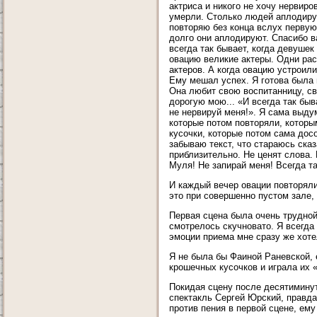
актриса и никого не хочу нервиро
умерли. Столько людей аплодируют
повторяю без конца вслух первую
долго они аплодируют. Спасибо ва
всегда так бывает, когда девушек
овацию великие актеры. Одни рас
актеров. А когда овацию устроил
Ему мешал успех. Я готова была м
Она любит свою воспитанницу, сво
дорогую мою... «И всегда так бы
не нервируй меня!». Я сама выду
которые потом повторяли, которы
кусочки, которые потом сама дос
забываю текст, что стараюсь сказ
приблизительно. Не ценят слова. 
Муля! Не запирай меня! Всегда та
И каждый вечер овации повторяли
это при совершенно пустом зале, 
Первая сцена была очень трудной
смотрелось скучновато. Я всегда 
эмоции приема мне сразу же хоте
Я не была бы Фаиной Раневской, 
крошечных кусочков и играла их «
Покидая сцену после десятиминутн
спектакль Сергей Юрский, правда
против пения в первой сцене, ем