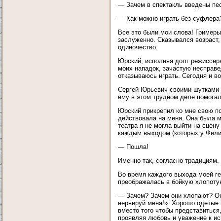
— Зачем в спектакль введены пес
— Как можно играть без суфлера
Все это были мои слова! Гримеры 
заслуженно. Сказывался возраст,
одиночество.
Юрский, исполняя долг режиссера
моих нападок, зачастую несправе
отказываюсь играть. Сегодня и в
Сергей Юрьевич своими шутками 
ему в этом трудном деле помогал
Юрский прикрепил ко мне свою п
действовала на меня. Она была м
театра я не могла выйти на сцену
каждым выходом (которых у Филиц
— Пошла!
Именно так, согласно традициям.
Во время каждого выхода моей ге
преображалась в бойкую хлопоту
— Зачем? Зачем они хлопают? Он
нервируй меня!». Хорошо одетые
вместо того чтобы представиться
проявляя любовь и уважение к ис