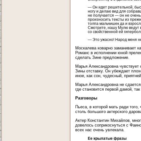
— Он идет решительной, быст
ногу и делаю вид для собрав
не получается — он не очень-
произносить тексты из прежн
толпа мальчишек да и взросл
Смотрите, нашу Мулю ведут в
со свойственной ей гипербол
— Это ужасно! Народ меня н
Москалева коварно заманивает кан
Романс в исполнении юной прелес
сделать Зине предложение.
Марья Александровна чувствует с
Зины отставку. Он убеждает плох
иное, как сон, чудесный, приятне
Марья Александровна не сдается 
где становится первой дамой, так
Разговоры
Пьеса, в которой мать ради того,
столь большого актерского даров
Актер Константин Михайлов, мног
довелось соприкоснуться с Фаин
всех нас очень увлекала.
Ее крылатые фразы