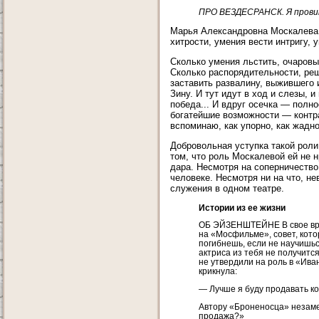
ПРО ВЕЗДЕСРАНСК. Я провинц
Марья Александровна Москалева —
хитрости, умения вести интригу,
Сколько умения льстить, очаров
Сколько распорядительности, реш
заставить развалину, выжившего 
Зину. И тут идут в ход и слезы, 
победа... И вдруг осечка — полн
богатейшие возможности — контра
вспоминаю, как упорно, как жадн
Добровольная уступка такой роли
том, что роль Москалевой ей не н
дара. Несмотря на соперничество,
человеке. Несмотря ни на что, не
служения в одном театре.
Истории из ее жизни
ОБ ЭЙЗЕНШТЕЙНЕ В свое вре
на «Мосфильме», совет, кот
погибнешь, если не научишьс
актриса из тебя не получится
не утвердили на роль в «Ива
крикнула:
— Лучше я буду продавать ко
Автору «Броненосца» незаме
продажа?»