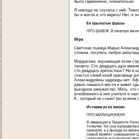
было гармонично, пленительно.
Я никогда не скучала с ней. Тяже
бы я могла в это верить! Нет, я 
Ее крылатые фразы
ПРО ШАВОК. В театре меня 
Игра
Светская львица Марья Александ
словом, погубить любую репутаци
Мордасова, внушающая всем страх
таланту. Сто двадцать душ имения
сто двадцать крепостных? Ни в к
счастья своей юной красавице до
Александровны надежды нет: Афа
давно лишился места и живет оди
выгодное замужество. Мать, что 
влюбленного в нее учителя и нах
К., который не станет (во всяко
Истории из ее жизни
ПРО МИЛИЦИОНЕРА
В эвакуации в Ташкенте Ране
толкучке. Но она направилас
приняли, а у выхода из магаз
самый момент совершения с
спекулянтку в отделение ми