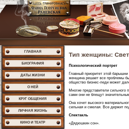
ГЛАВНАЯ
Тип женщины: Свет
БИОГРАФИЯ
Психологический портрет
Главный приоритет этой барышни 
ДАТЫ ЖИЗНИ
женщина решает все проблемы бы
общество бизнес-леди может дале
О НЕЙ
Многие представители сильного п
сами они не блещут значительны
КРУГ ОБЩЕНИЯ
Она хочет высокого материальног
сильная и смелая. Все держит по
ЛИЧНАЯ ЖИЗНЬ
Спектакль
КИНО И ТЕАТР
«Дядюшкин сон».