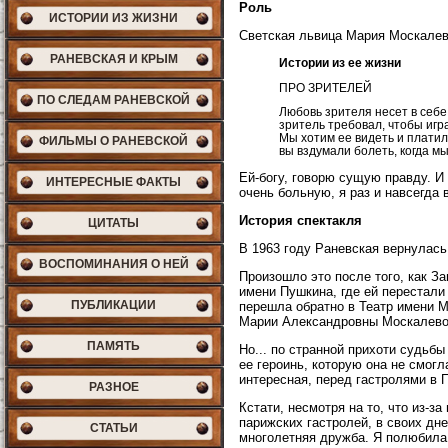
Роль
ИСТОРИИ ИЗ ЖИЗНИ
Светская львица Мария Москалев
РАНЕВСКАЯ И КРЫМ
Истории из ее жизни
ПРО ЗРИТЕЛЕЙ
ПО СЛЕДАМ РАНЕВСКОЙ
Любовь зрителя несет в себе
зритель требовал, чтобы игра
Мы хотим ее видеть и платил
ФИЛЬМЫ О РАНЕВСКОЙ
вы вздумали болеть, когда мы
Ей-богу, говорю сущую правду. И
ИНТЕРЕСНЫЕ ФАКТЫ
очень больную, я раз и навсегда
История спектакля
ЦИТАТЫ
В 1963 году Раневская вернулась
ВОСПОМИНАНИЯ О НЕЙ
Произошло это после того, как З
имени Пушкина, где ей перестали
ПУБЛИКАЦИИ
перешла обратно в Театр имени М
Марии Александровны Москалево
ПАМЯТЬ
Но... по странной прихоти судьб
ее героинь, которую она не смогл
интересная, перед гастролями в 
РАЗНОЕ
Кстати, несмотря на то, что из-з
парижских гастролей, в своих дн
СТАТЬИ
многолетняя дружба. Я полюбила 