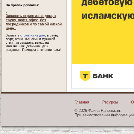
На правах рекламы:
•
Заказать стриптиз на дом, в
сауну, лофт, офис, без
посредников и по самой низкой
цене..
Заказать
стриптиз на дом
, в сауну,
лофт, офис. Женский и мужской
стриптиз заказать, выезд на
мальчишник, девичник, день
рождения. Приедем в течении часа!
Главная
Ресурсы
О
© 2026 Фаина Раневская.
При заимствовании информации 