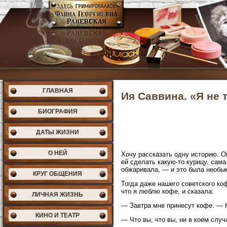
ГЛАВНАЯ
Ия Саввина. «Я не 
БИОГРАФИЯ
ДАТЫ ЖИЗНИ
О НЕЙ
Хочу рассказать одну историю. О
ей сделать какую-то курицу, сама
обжаривала, — и это была необык
КРУГ ОБЩЕНИЯ
Тогда даже нашего советского коф
что я люблю кофе, и сказала:
ЛИЧНАЯ ЖИЗНЬ
— Завтра мне принесут кофе. — 
КИНО И ТЕАТР
— Что вы, что вы, ни в коем случ