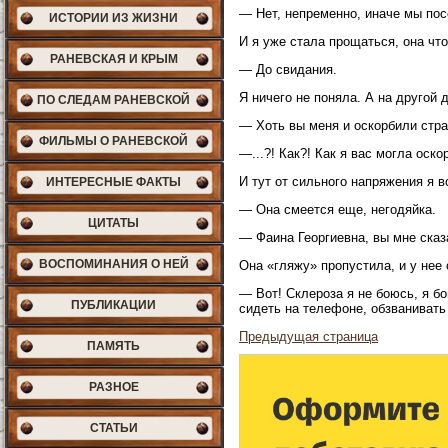
— Нет, непременно, иначе мы по
ИСТОРИИ ИЗ ЖИЗНИ
И я уже стала прощаться, она что
РАНЕВСКАЯ И КРЫМ
— До свидания.
Я ничего не поняла. А на другой 
ПО СЛЕДАМ РАНЕВСКОЙ
— Хоть вы меня и оскорбили стра
ФИЛЬМЫ О РАНЕВСКОЙ
—...?! Как?! Как я вас могла оск
И тут от сильного напряжения я 
ИНТЕРЕСНЫЕ ФАКТЫ
— Она смеется еще, негодяйка.
ЦИТАТЫ
— Фаина Георгиевна, вы мне сказа
ВОСПОМИНАНИЯ О НЕЙ
Она «гляжу» пропустила, и у нее о
— Вот! Склероза я не боюсь, я б
ПУБЛИКАЦИИ
сидеть на телефоне, обзванивать
Предыдущая страница
ПАМЯТЬ
РАЗНОЕ
СТАТЬИ