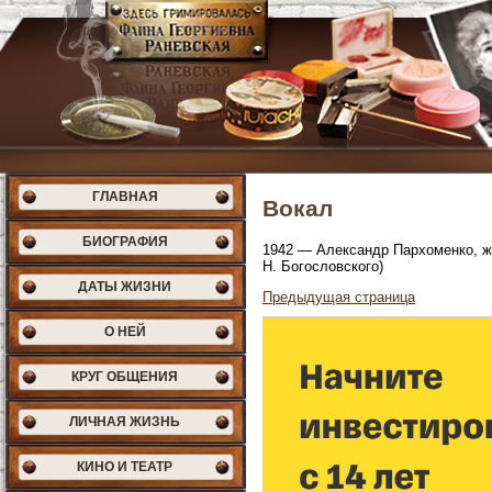
ГЛАВНАЯ
Вокал
БИОГРАФИЯ
1942 — Александр Пархоменко, же
Н. Богословского)
ДАТЫ ЖИЗНИ
Предыдущая страница
О НЕЙ
КРУГ ОБЩЕНИЯ
ЛИЧНАЯ ЖИЗНЬ
КИНО И ТЕАТР