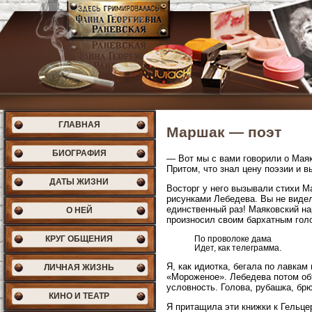
ГЛАВНАЯ
Маршак — поэт
БИОГРАФИЯ
— Вот мы с вами говорили о Маяк
Притом, что знал цену поэзии и 
ДАТЫ ЖИЗНИ
Восторг у него вызывали стихи М
рисунками Лебедева. Вы не видел
единственный раз! Маяковский на
О НЕЙ
произносил своим бархатным гол
КРУГ ОБЩЕНИЯ
По проволоке дама
Идет, как телеграмма.
Я, как идиотка, бегала по лавка
ЛИЧНАЯ ЖИЗНЬ
«Мороженое». Лебедева потом об
условность. Голова, рубашка, брюк
КИНО И ТЕАТР
Я притащила эти книжки к Гельце