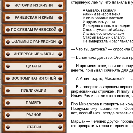
старинную лампу, что плакала в у
ИСТОРИИ ИЗ ЖИЗНИ
А бывало, зажигали
Ранним вечером меня.
РАНЕВСКАЯ И КРЫМ
В окна бабочки влетали
И кружились у огня.
Я глядела сонным взглядом
ПО СЛЕДАМ РАНЕВСКОЙ
Сквозь туманный абажур.
И шумел со мною рядом
Старый медный балагур.
Не выдержала и расплакалас
ФИЛЬМЫ О РАНЕВСКОЙ
— Что ты, деточка? — спросила 
ИНТЕРЕСНЫЕ ФАКТЫ
— Вспомнила детство. Это все пр
— И про меня тоже, но я не плачу.
ЦИТАТЫ
цените, призывал сочинять для де
ВОСПОМИНАНИЯ О НЕЙ
— А Агния Барто, Михалков? — с
— Вы говорите о хорошем виршепл
ПУБЛИКАЦИИ
рифмованным строчкам. И получа
Ильич Ромм после этого сказал, 
ПАМЯТЬ
Про Михалкова и говорить не хоч
Придумал ему псевдоним — Осетр
нет, особый нюх, всегда оказать
РАЗНОЕ
Маршак — человек другой породы
как превратить героя в героиню:
СТАТЬИ