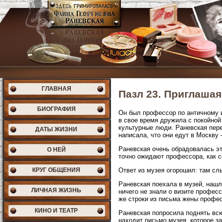
ГЛАВНАЯ
Пазл 23. Приглашая
БИОГРАФИЯ
Он был профессор по античному ис
в свое время дружила с покойной
культурные люди. Раневская пер
ДАТЫ ЖИЗНИ
написала, что они едут в Москву
Раневская очень обрадовалась это
О НЕЙ
точно ожидают профессора, как с
КРУГ ОБЩЕНИЯ
Ответ из музея огорошил: там сл
Раневская поехала в музей, нашл
ЛИЧНАЯ ЖИЗНЬ
ничего не знали о визите профес
же строки из письма жены профе
КИНО И ТЕАТР
Раневская попросила поднять всю
находит письмо музея, которое з