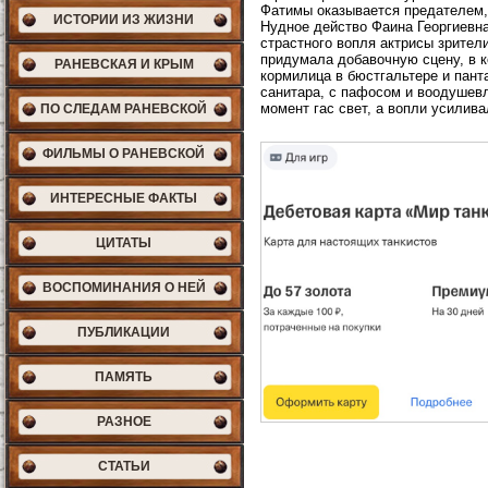
Фатимы оказывается предателем, 
ИСТОРИИ ИЗ ЖИЗНИ
Нудное действо Фаина Георгиевна
страстного вопля актрисы зрител
придумала добавочную сцену, в 
РАНЕВСКАЯ И КРЫМ
кормилица в бюстгальтере и пант
санитара, с пафосом и воодушевл
момент гас свет, а вопли усилив
ПО СЛЕДАМ РАНЕВСКОЙ
ФИЛЬМЫ О РАНЕВСКОЙ
ИНТЕРЕСНЫЕ ФАКТЫ
ЦИТАТЫ
ВОСПОМИНАНИЯ О НЕЙ
ПУБЛИКАЦИИ
ПАМЯТЬ
РАЗНОЕ
СТАТЬИ