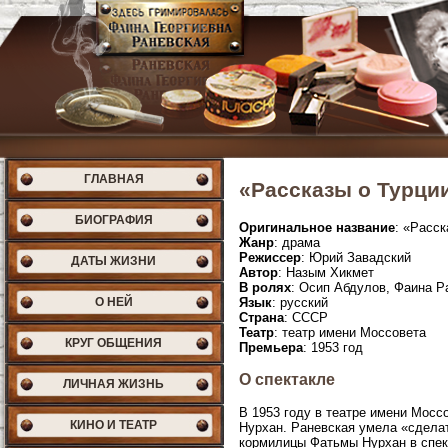
ГЛАВНАЯ
«Рассказы о Турции
БИОГРАФИЯ
Оригинальное название
: «Расск
Жанр
: драма
Режиссер
: Юрий Завадский
ДАТЫ ЖИЗНИ
Автор
: Назым Хикмет
В ролях
: Осип Абдулов, Фаина Р
О НЕЙ
Язык
: русский
Страна
: СССР
Театр
: театр имени Моссовета
КРУГ ОБЩЕНИЯ
Премьера
: 1953 год
О спектакле
ЛИЧНАЯ ЖИЗНЬ
В 1953 году в театре имени Мосс
КИНО И ТЕАТР
Нурхан. Раневская умела «сделат
кормилицы Фатьмы Нурхан в спек