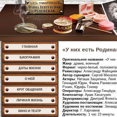
ГЛАВНАЯ
«У них есть Родина»
БИОГРАФИЯ
Оригинальное название
: «У них
Жанр
: драма, военный
Формат
: черно-белый, полномет
ДАТЫ ЖИЗНИ
Режиссеры
: Александр Файнцим
Автор сценария
: Сергей Михалк
О НЕЙ
Актеры
: Наташа Защипина, Леня
Геннадий Юдин, Фаина Раневская
Рэнин, Юдифь Глизер
КРУГ ОБЩЕНИЯ
Операторы
: Александр Гинцбург,
Композитор
: Арам Хачатурян
Звукорежиссер
: Дмитрий Флянго
ЛИЧНАЯ ЖИЗНЬ
Художник-постановщик
: Алекса
Художник по костюмам
: Зинаид
Директор
: Г. Харламов
КИНО И ТЕАТР
Длительность
: 1 час 23 минуты