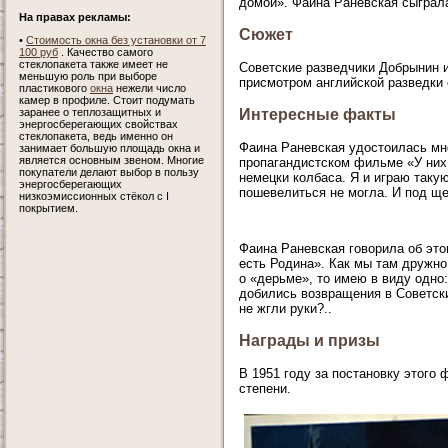
домой». Фаина Раневская сыграл
На правах рекламы:
Сюжет
•
Стоимость окна без установки от 7
100 руб
. Качество самого
стеклопакета также имеет не
Советские разведчики Добрынин 
меньшую роль при выборе
присмотром английской разведки 
пластикового
окна
нежели число
камер в профиле. Стоит подумать
заранее о теплозащитных и
Интересные факты
энергосберегающих свойствах
стеклопакета, ведь именно он
Фаина Раневская удостоилась мн
занимает большую площадь окна и
является основным звеном. Многие
пропагандистском фильме «У них 
покупатели делают выбор в пользу
немецки колбаса. Я и играю таку
энергосберегающих
пошевелиться не могла. И под щек
низкоэмиссионных стёкол с I
покрытием.
Фаина Раневская говорила об эт
есть Родина». Как мы там дружно
о «дерьме», то имею в виду одно
добились возвращения в Советски
не жгли руки?..
Награды и призы
В 1951 году за постановку этог
степени.