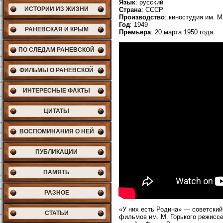
Язык
: русский
ИСТОРИИ ИЗ ЖИЗНИ
Страна
: СССР
Производство
: киностудия им. М
Год
: 1949
РАНЕВСКАЯ И КРЫМ
Премьера
: 20 марта 1950 года
ПО СЛЕДАМ РАНЕВСКОЙ
ФИЛЬМЫ О РАНЕВСКОЙ
ИНТЕРЕСНЫЕ ФАКТЫ
ЦИТАТЫ
ВОСПОМИНАНИЯ О НЕЙ
ПУБЛИКАЦИИ
ПАМЯТЬ
РАЗНОЕ
«У них есть Родина» — советски
СТАТЬИ
фильмов им. М. Горького режисс