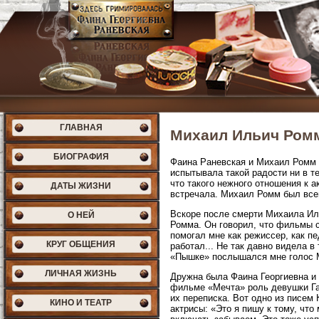
ГЛАВНАЯ
Михаил Ильич Ромм
БИОГРАФИЯ
Фаина Раневская и Михаил Ромм 
испытывала такой радости ни в те
что такого нежного отношения к а
ДАТЫ ЖИЗНИ
встречала. Михаил Ромм был всег
Вскоре после смерти Михаила Иль
О НЕЙ
Ромма. Он говорил, что фильмы с
помогал мне как режиссер, как пе
КРУГ ОБЩЕНИЯ
работал... Не так давно видела 
«Пышке» послышался мне голос М
ЛИЧНАЯ ЖИЗНЬ
Дружна была Фаина Георгиевна и
фильме «Мечта» роль девушки Г
их переписка. Вот одно из писем
КИНО И ТЕАТР
актрисы: «Это я пишу к тому, что