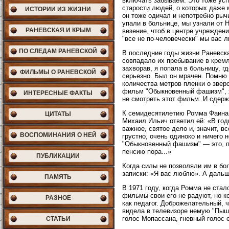
включать забываем. Это тоже усп
старости людей, о которых даже 
ИСТОРИИ ИЗ ЖИЗНИ
он тоже одичал и непотребно рыч
упали в больнице, мы узнали от 
РАНЕВСКАЯ И КРЫМ
везение, чтоб в центре учреждени
"все не по-человечески" мы вас 
ПО СЛЕДАМ РАНЕВСКОЙ
В последние годы жизни Раневска
совпадало их пребывание в кремл
захворав, я попала в больницу, г
ФИЛЬМЫ О РАНЕВСКОЙ
серьезно. Был он мрачен. Помню 
количества метров пленки о звер
фильм "Обыкновенный фашизм", хо
ИНТЕРЕСНЫЕ ФАКТЫ
не смотреть этот фильм. И сдержа
К семидесятилетию Ромма Фаина 
ЦИТАТЫ
Михаил Ильич ответил ей: «В год
важное, святое дело и, значит, в
ВОСПОМИНАНИЯ О НЕЙ
грустно, очень одиноко и ничего 
"Обыкновенный фашизм" — это, по
пенсию пора...»
ПУБЛИКАЦИИ
Когда силы не позволяли им в бо
записки: «Я вас люблю». А дальш
ПАМЯТЬ
В 1971 году, когда Ромма не ста
фильмы свои его не радуют, но к
РАЗНОЕ
как педагог. Доброжелательный, ч
видела в телевизоре немую "Пыш
голос Мопассана, гневный голос 
СТАТЬИ