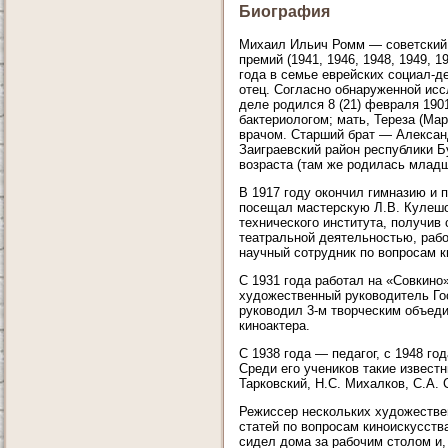
Биография
Михаил Ильич Ромм — советский к
премий (1941, 1946, 1948, 1949, 
года в семье еврейских социал-д
отец. Согласно обнаруженной исс
деле родился 8 (21) февраля 190
бактериологом; мать, Тереза (Ма
врачом. Старший брат — Александ
Заиграевский район республики Б
возраста (там же родилась младш
В 1917 году окончил гимназию и 
посещал мастерскую Л.В. Кулешо
технического института, получив
театральной деятельностью, рабо
научный сотрудник по вопросам к
С 1931 года работал на «Совкино
художественный руководитель Го
руководил 3-м творческим объед
киноактера.
С 1938 года — педагог, с 1948 г
Среди его учеников такие известн
Тарковский, Н.С. Михалков, С.А. 
Режиссер нескольких художестве
статей по вопросам киноискусств
сидел дома за рабочим столом и,