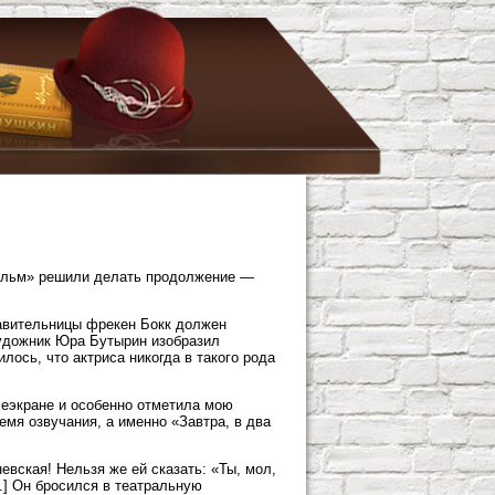
ильм» решили делать продолжение —
равительницы фрекен Бокк должен
художник Юра Бутырин изобразил
лось, что актриса никогда в такого рода
леэкране и особенно отметила мою
ремя озвучания, а именно «Завтра, в два
невская! Нельзя же ей сказать: «Ты, мол,
..] Он бросился в театральную