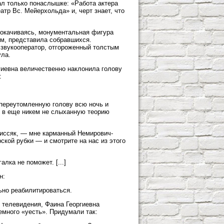
нал только понаслышке: «Работа актера
атр Вс. Мейерхольда» и, черт знает, что
покачиваясь, монументальная фигура
ом, представила собравшихся.
 звукооператор, отгороженный толстым
ула.
гиевна величественно наклонила голову
:
 переутомленную голову всю ночь и
ь в еще никем не слыханную теорию
о иссяк, — мне карманный Немирович-
ской рубки — и смотрите на нас из этого
лка не поможет. [...]
н:
ьно реабилитироваться.
 телевидения, Фаина Георгиевна
немного «уесть». Придумали так: