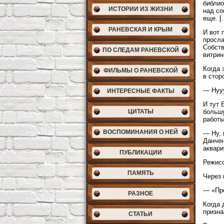
библио
ИСТОРИИ ИЗ ЖИЗНИ
над со
еще. [..
РАНЕВСКАЯ И КРЫМ
И вот 
просла
Собств
ПО СЛЕДАМ РАНЕВСКОЙ
витрин
Когда 
ФИЛЬМЫ О РАНЕВСКОЙ
в стор
— Нууу
ИНТЕРЕСНЫЕ ФАКТЫ
И тут 
ЦИТАТЫ
большу
работы 
ВОСПОМИНАНИЯ О НЕЙ
— Ну, 
Данчен
аквари
ПУБЛИКАЦИИ
Режисс
ПАМЯТЬ
Через 
— «Пре
РАЗНОЕ
Когда 
призна
СТАТЬИ