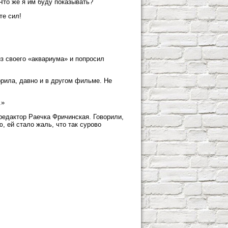
Что же я им буду показывать?
те сил!
з своего «аквариума» и попросил
рила, давно и в другом фильме. Не
.»
редактор Раечка Фричинская. Говорили,
, ей стало жаль, что так сурово