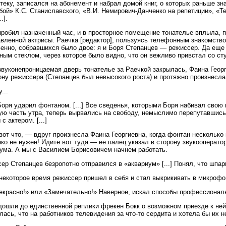
теку, записался на абонемент и набрал домой книг, о которых раньше з
бой» К.С. Станиславского, «В.И. Немирович-Данченко на репетиции», «Те
.].
пробил назначенный час, и в просторное помещение тонателье вплыла, 
вленной актрисы. Раечка [редактор], пользуясь телефонным знакомств
енно, собравшихся было двое: я и Боря Степанцев — режиссер. Да еще
ным стеклом, через которое было видно, что он вежливо привстал со ст
звуконепроницаемая дверь тонателье за Раечкой закрылась, Фаина Геор
ону режиссера (Степанцев был невысокого роста) и протяжно произнесла
...
Боря ударил фонтаном. [...] Все сведенья, которыми Боря набивал свою
ю часть утра, теперь вырвались на свободу, немыслимо перепутавшис
с актером. [...]
вот что, — вдруг произнесла Фаина Георгиевна, когда фонтан нескольк
ко не нужен! Идите вот туда — ее палец указал в сторону звукооператор
ума. А мы с Василием Борисовичем начнем работать.
ер Степанцев безропотно отправился в «аквариум» [...] Понял, что шпарга
некоторое время режиссер пришел в себя и стал выкрикивать в микрофо
красно!» или «Замечательно!» Наверное, искал способы профессионал
дошли до единственной реплики фрекен Бокк о возможном приезде к ней
лась, что на работников телевидения за что-то сердита и хотела бы их 