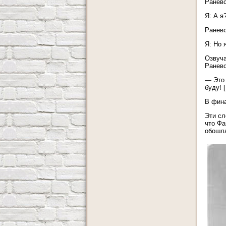
Раневс
Я: А я
Раневс
Я: Но 
Озвуча
Раневс
— Это 
буду! [.
В фина
Эти сл
что Фа
обошла