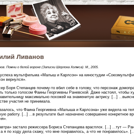
илий Ливанов
нов. Помни о белой вороне (Записки Шерлока Холмса). М., 2005.
 успеха мультфильма «Малыш и Карлсон» на киностудии «Союзмультф
он вернулся».
ер Боря Степанцев почему-то вбил себе в голову, что персонаж домоп
ть только голосом Фаины Георгиевны Раневской. Даже настоял, чтобы 
авительницу максимально похожей на знаменитую актрису. [...] ...выясни
стве участия не принимала.
Оказалось, что Фаина Георгиевна «Малыша и Карлсона» уже видела на те
кую работу. [...] ...в результате был назначено совершенно конкретное в
ня».
автра» застало режиссера Бориса Степанцева врасплох. [...] ...тут — Ра
 а я по ходу дела скажу, что мне понравилось, а что не понравилось». [.