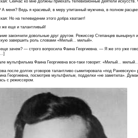
кая: Сейчас ко мне должны приехать телевизионные деятели искусств. 
? А меня? Ведь я красивый, в меру упитанный мужчина, в полном расцве
кая: Но на телевидении этого добра хватает!
я же еще и талантливый!
ние закончили довольные друг другом. Режиссер Степанцев вынырнул и
кую завершить роль словами «Милый... милый».
еще зачем? — строго вопросила Фаина Георгиевна. — Я же это уже гово
..]
ле мультфильма Фаина Георгиевна все-таки говорит: «Милый... милый..
ова после долгих уговоров талантливо сымитировала «под Раневскую» 
ина Георгиевна, посмотрев мультфильм, подделки «не заметила». Думаю
сь с режиссером.