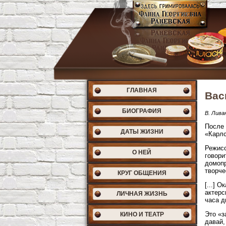
ГЛАВНАЯ
Вас
БИОГРАФИЯ
В. Лива
После
ДАТЫ ЖИЗНИ
«Карлс
Режисс
О НЕЙ
говори
домопр
творче
КРУГ ОБЩЕНИЯ
[...] 
актерс
ЛИЧНАЯ ЖИЗНЬ
часа д
Это «з
КИНО И ТЕАТР
давай,