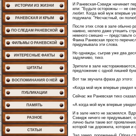
И Раневская-Сэвидж начинает пер
ИСТОРИИ ИЗ ЖИЗНИ
или: "Будьте осторожны — не све
любят. Когда мой муж впервые ув
подумала: "Несчастный, он полюб
РАНЕВСКАЯ И КРЫМ
После этих слов в зале обычно р
ПО СЛЕДАМ РАНЕВСКОЙ
наивно, нелепо даже утешить стр
немного смешно — представьте се
Фаина Раневская просто перечисл
ФИЛЬМЫ О РАНЕВСКОЙ
придумывала эти слова.
Но однажды, сыграв уже два деся
ИНТЕРЕСНЫЕ ФАКТЫ
задумчиво, тихо.
Зрители в зале настораживаются,
ЦИТАТЫ
предложение с одной лишней букв
Вот так звучала фраза до этого:
ВОСПОМИНАНИЯ О НЕЙ
«Когда мой муж впервые увидел м
ПУБЛИКАЦИИ
Сейчас же Раневская тихо сказал
«А когда мой муж впервые увидел
ПАМЯТЬ
И в зале никто не засмеялся. Вд
РАЗНОЕ
Сэвидж ничего не придумывает, о
лично были такие вот проявления
которой так дорожила, которая и с
СТАТЬИ
Зал замер, пораженный. Образ с