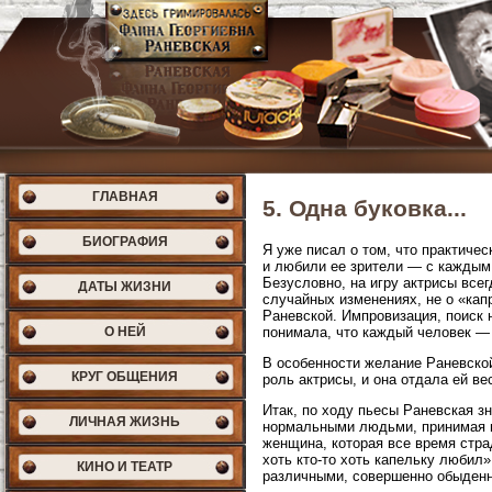
ГЛАВНАЯ
5. Одна буковка...
БИОГРАФИЯ
Я уже писал о том, что практиче
и любили ее зрители — с каждым 
Безусловно, на игру актрисы всег
ДАТЫ ЖИЗНИ
случайных изменениях, не о «кап
Раневской. Импровизация, поиск н
О НЕЙ
понимала, что каждый человек — 
В особенности желание Раневско
КРУГ ОБЩЕНИЯ
роль актрисы, и она отдала ей в
Итак, по ходу пьесы Раневская з
ЛИЧНАЯ ЖИЗНЬ
нормальными людьми, принимая их
женщина, которая все время страд
хоть кто-то хоть капельку любил
КИНО И ТЕАТР
различными, совершенно обыденн