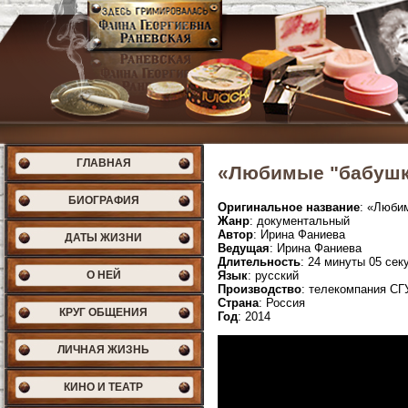
ГЛАВНАЯ
«Любимые "бабушки
БИОГРАФИЯ
Оригинальное название
: «Люби
Жанр
: документальный
Автор
: Ирина Фаниева
ДАТЫ ЖИЗНИ
Ведущая
: Ирина Фаниева
Длительность
: 24 минуты 05 сек
О НЕЙ
Язык
: русский
Производство
: телекомпания СГ
Страна
: Россия
КРУГ ОБЩЕНИЯ
Год
: 2014
ЛИЧНАЯ ЖИЗНЬ
КИНО И ТЕАТР