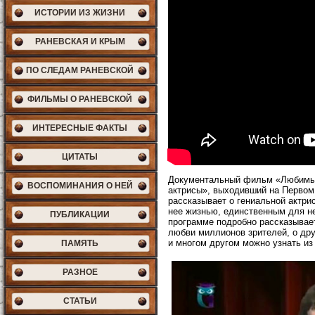
ИСТОРИИ ИЗ ЖИЗНИ
РАНЕВСКАЯ И КРЫМ
ПО СЛЕДАМ РАНЕВСКОЙ
ФИЛЬМЫ О РАНЕВСКОЙ
ИНТЕРЕСНЫЕ ФАКТЫ
ЦИТАТЫ
Документальный фильм «Любимые 
ВОСПОМИНАНИЯ О НЕЙ
актрисы», выходивший на Первом
рассказывает о гениальной актри
нее жизнью, единственным для не
ПУБЛИКАЦИИ
программе подробно рассказывает
любви миллионов зрителей, о дру
и многом другом можно узнать из
ПАМЯТЬ
РАЗНОЕ
СТАТЬИ