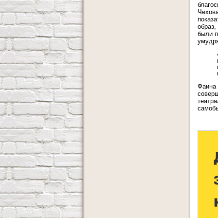
благос
Чехова
показа
образ,
были п
умудря
Фаина 
соверш
театра
самобы