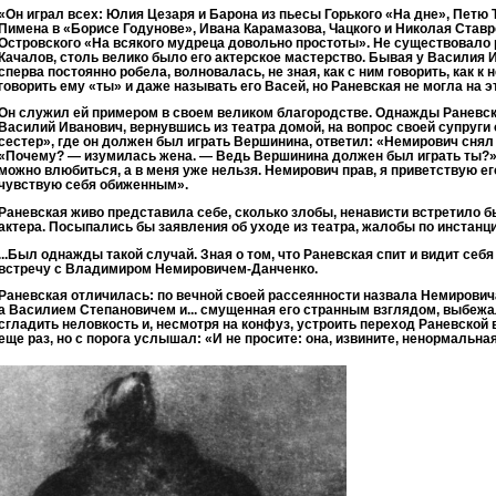
«Он играл всех: Юлия Цезаря и Барона из пьесы Горького «На дне», Петю
Пимена в «Борисе Годунове», Ивана Карамазова, Чацкого и Николая Ставр
Островского «На всякого мудреца довольно простоты». Не существовало р
Качалов, столь велико было его актерское мастерство. Бывая у Василия
сперва постоянно робела, волновалась, не зная, как с ним говорить, как 
говорить ему «ты» и даже называть его Васей, но Раневская не могла на эт
Он служил ей примером в своем великом благородстве. Однажды Раневско
Василий Иванович, вернувшись из театра домой, на вопрос своей супруги 
сестер», где он должен был играть Вершинина, ответил: «Немирович снял
«Почему? — изумилась жена. — Ведь Вершинина должен был играть ты?»
можно влюбиться, а в меня уже нельзя. Немирович прав, я приветствую ег
чувствую себя обиженным».
Раневская живо представила себе, сколько злобы, ненависти встретило б
актера. Посыпались бы заявления об уходе из театра, жалобы по инстанци
...Был однажды такой случай. Зная о том, что Раневская спит и видит себ
встречу с Владимиром Немировичем-Данченко.
Раневская отличилась: по вечной своей рассеянности назвала Немирови
а Василием Степановичем и... смущенная его странным взглядом, выбежал
сгладить неловкость и, несмотря на конфуз, устроить переход Раневской
еще раз, но с порога услышал: «И не просите: она, извините, ненормальная.