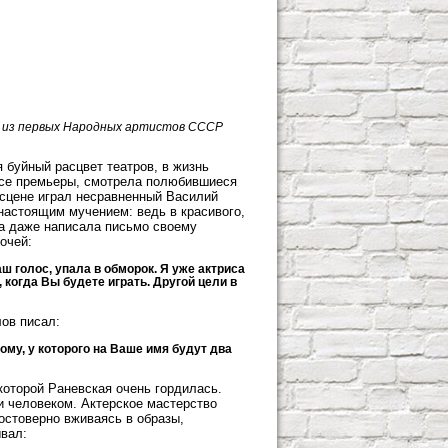
н из первых Народных артистов СССР
буйный расцвет театров, в жизнь
все премьеры, смотрела полюбившиеся
 сцене играл несравненный Василий
настоящим мучением: ведь в красивого,
а даже написала письмо своему
очей:
 голос, упала в обморок. Я уже актриса
когда Вы будете играть. Другой цели в
лов писал:
ому, у которого на Ваше имя будут два
которой Раневская очень гордилась.
 человеком. Актерское мастерство
остоверно вживаясь в образы,
вал: