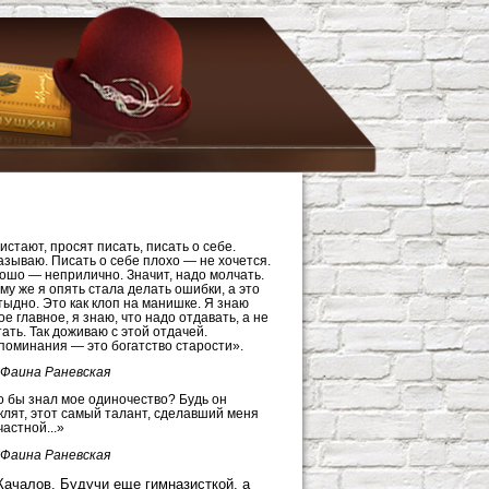
истают, просят писать, писать о себе.
азываю. Писать о себе плохо — не хочется.
ошо — неприлично. Значит, надо молчать.
ому же я опять стала делать ошибки, а это
тыдно. Это как клоп на манишке. Я знаю
ое главное, я знаю, что надо отдавать, а не
тать. Так доживаю с этой отдачей.
поминания — это богатство старости».
Фаина Раневская
о бы знал мое одиночество? Будь он
клят, этот самый талант, сделавший меня
частной...»
Фаина Раневская
Качалов. Будучи еще гимназисткой, а