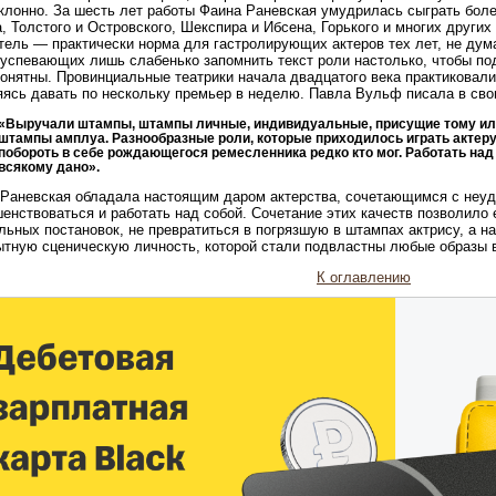
клонно. За шесть лет работы Фаина Раневская умудрилась сыграть боле
, Толстого и Островского, Шекспира и Ибсена, Горького и многих други
тель — практически норма для гастролирующих актеров тех лет, не дум
 успевающих лишь слабенько запомнить текст роли настолько, чтобы по
онятны. Провинциальные театрики начала двадцатого века практиковали
ясь давать по нескольку премьер в неделю. Павла Вульф писала в сво
«Выручали штампы, штампы личные, индивидуальные, присущие тому или
штампы амплуа. Разнообразные роли, которые приходилось играть актеру п
побороть в себе рождающегося ремесленника редко кто мог. Работать на
всякому дано».
Раневская обладала настоящим даром актерства, сочетающимся с неу
енствоваться и работать над собой. Сочетание этих качеств позволило 
льных постановок, не превратиться в погрязшую в штампах актрису, а н
тную сценическую личность, которой стали подвластны любые образы в
К оглавлению