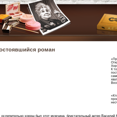
остоявшийся роман
«Пр
Отк
Хор
К т
пос
сам
хва
Вос
«Кт
про
нес
к ослепительно хорош был этот мужчина, блистательный актер Василий 