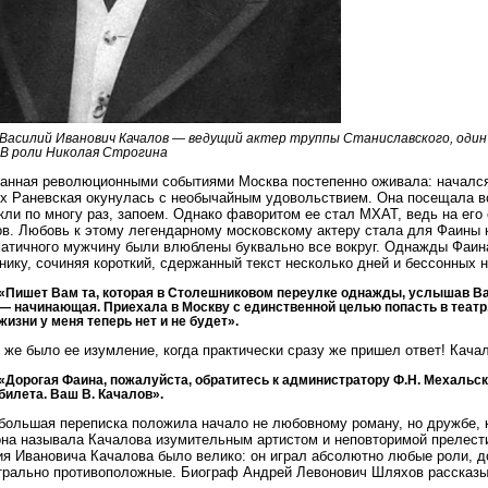
Василий Иванович Качалов — ведущий актер труппы Станиславского, оди
. В роли Николая Строгина
анная революционными событиями Москва постепенно оживала: начался 
х Раневская окунулась с необычайным удовольствием. Она посещала 
кли по многу раз, запоем. Однако фаворитом ее стал МХАТ, ведь на его
в. Любовь к этому легендарному московскому актеру стала для Фаины 
атичного мужчину были влюблены буквально все вокруг. Однажды Фаин
нику, сочиняя короткий, сдержанный текст несколько дней и бессонных н
«Пишет Вам та, которая в Столешниковом переулке однажды, услышав Ваш
— начинающая. Приехала в Москву с единственной целью попасть в театр, 
жизни у меня теперь нет и не будет».
 же было ее изумление, когда практически сразу же пришел ответ! Кача
«Дорогая Фаина, пожалуйста, обратитесь к администратору Ф.Н. Мехальск
билета. Ваш В. Качалов».
большая переписка положила начало не любовному роману, но дружбе, 
на называла Качалова изумительным артистом и неповторимой прелести
я Ивановича Качалова было велико: он играл абсолютно любые роли, д
рально противоположные. Биограф Андрей Левонович Шляхов рассказы