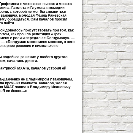
 Трофимова в чеховских пьесах и монаха
огина, Гамлета и Глумова в комедии
оли, с которой не мог бы справиться
 Ивановича, молодая Фаина Раневская
к нему обращаться. Сам Качалов просил
о пойти.
й довелось присутствовать при том, как
о том, как прошла репетиция «Трех
 меня с роли и передал ее Болдуману». —
 — «Болдуман много меня моложе, в него
о верное решение и нисколько не
ы подобное решение у любого другого
ям, начались дрязги.
я актрисой МХАТа, Качалов устроил ей
ча-Данченко не Владимиром Ивановичем,
а прочь из кабинета. Качалов, желая
 во МХАТ, зашел к Владимиру Ивановичу
 Я ее боюсь...»