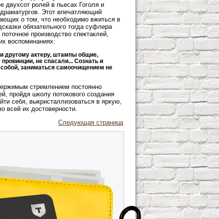
е двухсот ролей в пьесах Гоголя и
х драматургов. Этот впечатляющий
ающих о том, что необходимо вжиться в
дсказки обязательного тогда суфлера
 поточное производство спектаклей,
их воспоминаниях:
 другому актеру, штампы общие,
ровинции, не спасали... Сознать и
д собой, заниматься самоочищением не
держимым стремлением постоянно
ей, пройдя школу потокового создания
айти себя, выкристаллизоваться в яркую,
о всей их достоверности.
Следующая страница