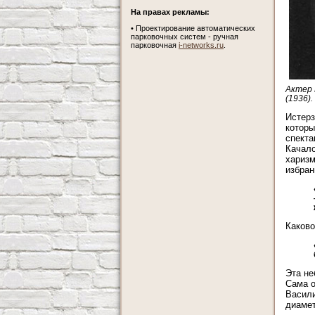
На правах рекламы:
•
Проектирование автоматических
парковочных систем - ручная
парковочная
i-networks.ru
.
Актер 
(1936)
Истерз
которы
спекта
Качало
харизм
избран
Каково
Эта не
Сама о
Васили
диамет