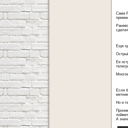
Сама Р
премии
Раневс
сделат
Еще од
Острый
Ее ост
телегр
Многое
Если б
меткие
Но и т
Проник
поймет
А знач