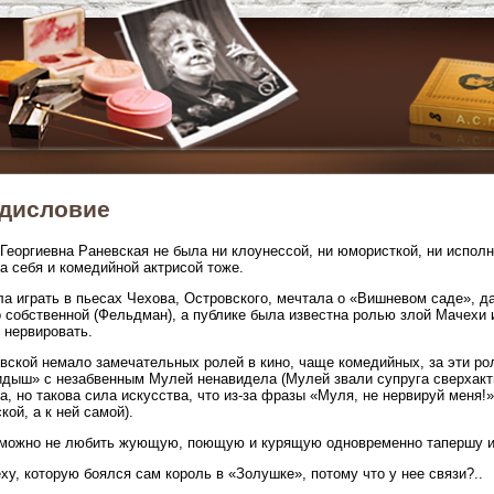
дисловие
Георгиевна Раневская не была ни клоунессой, ни юмористкой, ни исполн
а себя и комедийной актрисой тоже.
а играть в пьесах Чехова, Островского, мечтала о «Вишневом саде»,
 собственной (Фельдман), а публике была известна ролью злой Мачехи 
 нервировать.
вской немало замечательных ролей в кино, чаще комедийных, за эти ро
дыш» с незабвенным Мулей ненавидела (Мулей звали супруга сверхакт
, но такова сила искусства, что из-за фразы «Муля, не нервируй меня!
кой, а к ней самой).
 можно не любить жующую, поющую и курящую одновременно тапершу 
ху, которую боялся сам король в «Золушке», потому что у нее связи?..