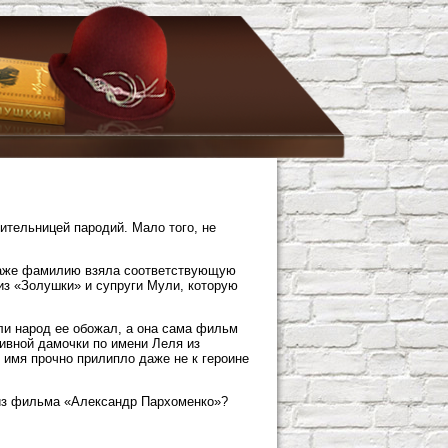
ительницей пародий. Мало того, не
 даже фамилию взяла соответствующую
из «Золушки» и супруги Мули, которую
ли народ ее обожал, а она сама фильм
ивной дамочки по имени Леля из
» имя прочно прилипло даже не к героине
из фильма «Александр Пархоменко»?