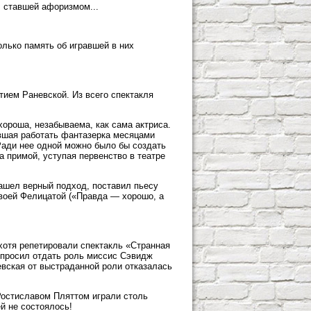
, ставшей афоризмом...
лько память об игравшей в них
тием Раневской. Из всего спектакля
хороша, незабываема, как сама актриса.
авшая работать фантазерка месяцами
Ради нее одной можно было бы создать
а примой, уступая первенство в театре
ашел верный подход, поставил пьесу
своей Фелицатой («Правда — хорошо, а
хотя репетировали спектакль «Странная
опросил отдать роль миссис Сэвидж
вская от выстраданной роли отказалась
Ростиславом Пляттом играли столь
й не состоялось!