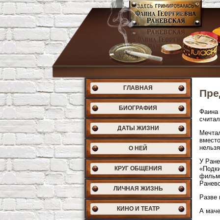
ГЛАВНАЯ
Пре
БИОГРАФИЯ
Фаина 
считал
ДАТЫ ЖИЗНИ
Мечтал
вместо
нельзя
О НЕЙ
У Ране
КРУГ ОБЩЕНИЯ
«Подки
фильма
Раневс
ЛИЧНАЯ ЖИЗНЬ
Разве
КИНО И ТЕАТР
А маче