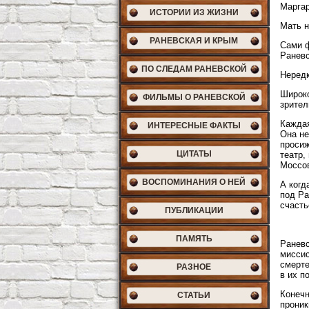
Маргар
ИСТОРИИ ИЗ ЖИЗНИ
Мать н
РАНЕВСКАЯ И КРЫМ
Сами ф
Раневс
ПО СЛЕДАМ РАНЕВСКОЙ
Нередк
Широко
ФИЛЬМЫ О РАНЕВСКОЙ
зрител
Каждая
ИНТЕРЕСНЫЕ ФАКТЫ
Она не
просиж
ЦИТАТЫ
театр,
Моссов
ВОСПОМИНАНИЯ О НЕЙ
А когд
под Ра
счасть
ПУБЛИКАЦИИ
ПАМЯТЬ
Раневс
миссис
смерте
РАЗНОЕ
в их п
Конечн
СТАТЬИ
проник