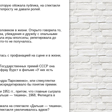
которую обожала публика, на спектакли
попросту не давали ролей.
еловеком в жизни. Открыто говорила то,
ова, убеждения и дружбу с опальными
ала игры вполсилы, репетировала до
то-то не получалось.
лась с профанацией на сцене и в жизни,
з Государственных премий СССР она
— фрау Вурст в фильме «У них есть
андра Пархоменко», или спекулянтки
дискредитировало бы понятие премии.
 1951 гг., притом, что главные сыграла
альше — тишина», 1968, Фелицата в
плакала на спектакле «Дальше — тишина»,
пектакля увеличивалось вдвое?