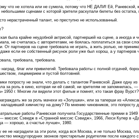
ому что не хотела или не сумела, потому что НЕ ДАЛИ! Ей, Раневской, 
 небольшими сценами с которой зрители раскупали билеты без остатка, 
сто нерастраченный талант, но преступно не использованный.
у?
кая была крайне неудобной актрисой, партнершей на сцене, а иногда и ч
мала, не считалась с авторитетами, не боялась поплатиться за свои сл
. От партнеров на сцене требовала не играть, а жить ролью, не приним
 даже если ее собственный рисунок роли уже был хорош, а у партнеров ч
овала, требовала, требовала.
е наград, благ или привилегий. Требовала работы с полной отдачей, боро
шеством, лицемерием и пустой болтовней.
ики попросту не знали, что делать с талантом Раневской. Даже одну и
ла за роль в кино, которая ни ей самой, ни зрителям не запомнилась, 
» 1950 г. Многие ли видели этот фильм и помнят, кто такая фрау Вурст?
награждать же за роль мачехи из «Золушки», или за таперши из «Алекс
 наладившей химчистку на дому? По мнению чиновников, это попросту 
еатральные работы Раневская получила Государственные премии в 1949 и
— миссис Сэвидж в «Странной миссис Сэвидж», 1966, Люси Купер в «Д
а — хорошо, а счастье лучше», 1980.
 ее не наградили за эти роли, когда вся Москва, и не только Москва, 
чество междугородних звонков престарелым родителям после каждого с