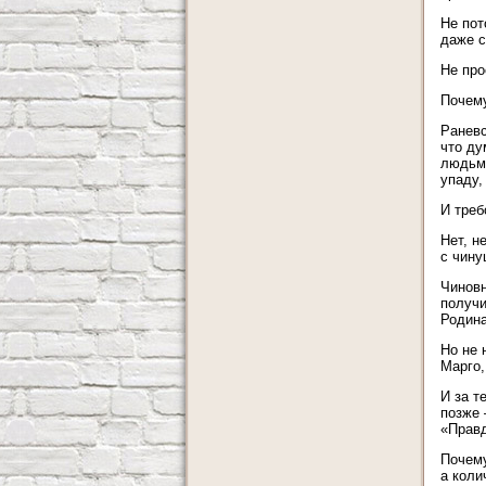
Не пот
даже с
Не про
Почем
Раневс
что ду
людьми
упаду,
И треб
Нет, н
с чину
Чиновн
получи
Родина
Но не 
Марго,
И за т
позже 
«Правд
Почему
а коли