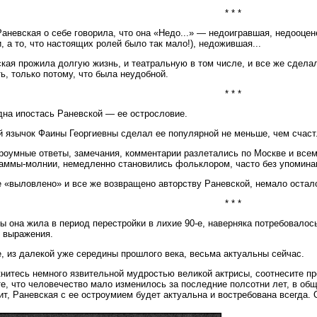
* * *
аневская о себе говорила, что она «Недо...» — недоигравшая, недооцен
, а то, что настоящих ролей было так мало!), недожившая...
кая прожила долгую жизнь, и театральную в том числе, и все же сдела
ь, только потому, что была неудобной.
* * *
на ипостась Раневской — ее острословие.
 язычок Фаины Георгиевны сделал ее популярной не меньше, чем счаст
роумные ответы, замечания, комментарии разлетались по Москве и все
аммы-молнии, немедленно становились фольклором, часто без упоминан
 «выловлено» и все же возвращено авторству Раневской, немало остало
* * *
ы она жила в период перестройки в лихие 90-е, наверняка потребовалось
 выражения.
е, из далекой уже середины прошлого века, весьма актуальны сейчас.
нитесь немного язвительной мудростью великой актрисы, соотнесите п
е, что человечество мало изменилось за последние полсотни лет, в общ
ит, Раневская с ее остроумием будет актуальна и востребована всегда. 