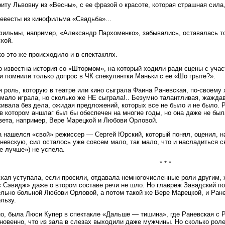
иту Львовну из «Весны», с ее фразой о красоте, которая страшная сила
евесты из кинофильма «Свадьба»...
ильмы, например, «Александр Пархоменко», забывались, оставалась то
кой.
о это же происходило и в спектаклях.
 известна история со «Штормом», на который ходили ради сцены с учас
и помнили только допрос в ЧК спекулянтки Маньки с ее «Шо грыте?».
 роль, которую в театре или кино сыграла Фаина Раневская, по-своему 
мало играла, но сколько же НЕ сыграла!.. Безумно талантливая, жажд
ивала без дела, ожидая предложений, которых все не было и не было. 
 в котором аншлаг был бы обеспечен на многие годы, но она даже не был
ета, например, Вере Марецкой и Любови Орловой.
а нашелся «свой» режиссер — Сергей Юрский, который понял, оценил, н
невскую, сил осталось уже совсем мало, так мало, что и насладиться 
е лучше») не успела.
* * *
кая уступала, если просили, отдавала немногочисленные роли другим, 
 Сэвидж» даже о втором составе речи не шло. Но главреж Завадский п
льно больной Любови Орловой, а потом такой же Вере Марецкой, и Ране
ользу.
о, была Люси Купер в спектакле «Дальше — тишина», где Раневская с 
новенно, что из зала в слезах выходили даже мужчины. Но сколько роле