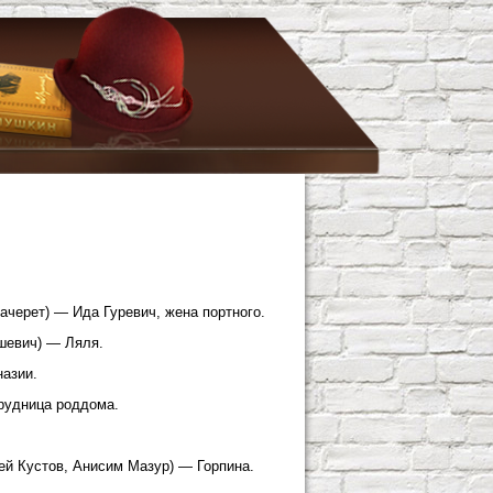
черет) — Ида Гуревич, жена портного.
ашевич) — Ляля.
назии.
рудница роддома.
й Кустов, Анисим Мазур) — Горпина.