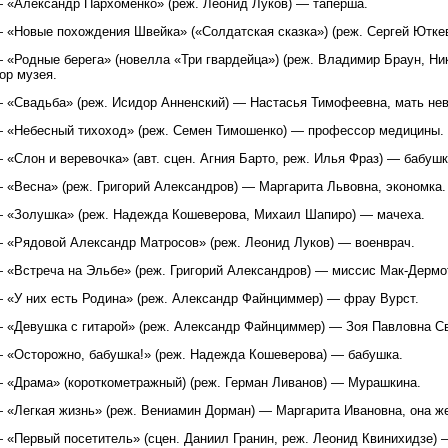
 «Александр Пархоменко» (реж. Леонид Луков) — таперша.
 «Новые похождения Швейка» («Солдатская сказка») (реж. Сергей Ютке
 «Родные берега» (новелла «Три гвардейца») (реж. Владимир Браун, Н
ор музея.
 «Свадьба» (реж. Исидор Анненский) — Настасья Тимофеевна, мать нев
 «Небесный тихоход» (реж. Семен Тимошенко) — профессор медицины.
 «Слон и веревочка» (авт. сцен. Агния Барто, реж. Илья Фраз) — бабушк
 «Весна» (реж. Григорий Александров) — Маргарита Львовна, экономка.
 «Золушка» (реж. Надежда Кошеверова, Михаил Шапиро) — мачеха.
 «Рядовой Александр Матросов» (реж. Леонид Луков) — военврач.
 «Встреча на Эльбе» (реж. Григорий Александров) — миссис Мак-Дермо
 «У них есть Родина» (реж. Александр Файнциммер) — фрау Вурст.
 «Девушка с гитарой» (реж. Александр Файнциммер) — Зоя Павловна С
 «Осторожно, бабушка!» (реж. Надежда Кошеверова) — бабушка.
 «Драма» (короткометражный) (реж. Герман Ливанов) — Мурашкина.
 «Легкая жизнь» (реж. Вениамин Дорман) — Маргарита Ивановна, она же
 «Первый посетитель» (сцен. Даниил Гранин, реж. Леонид Квинихидзе) 