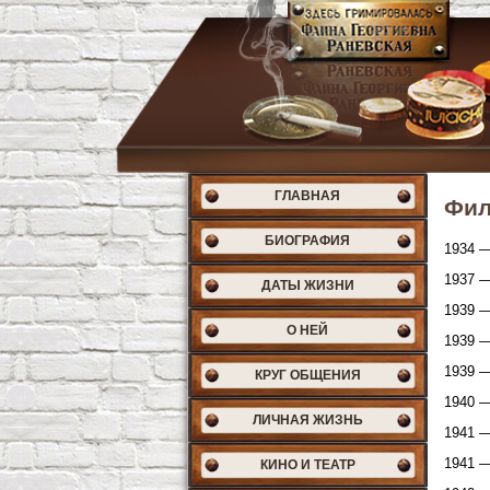
ГЛАВНАЯ
Фил
БИОГРАФИЯ
1934 —
1937 —
ДАТЫ ЖИЗНИ
1939 —
О НЕЙ
1939 —
1939 —
КРУГ ОБЩЕНИЯ
1940 —
ЛИЧНАЯ ЖИЗНЬ
1941 —
1941 —
КИНО И ТЕАТР