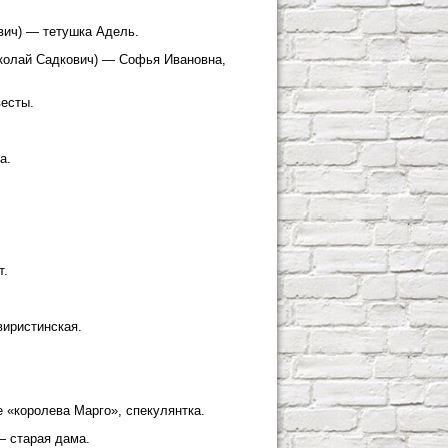
вич) — тетушка Адель.
иколай Садкович) — Софья Ивановна,
есты.
а.
т.
виристинская.
 «королева Марго», спекулянтка.
— старая дама.