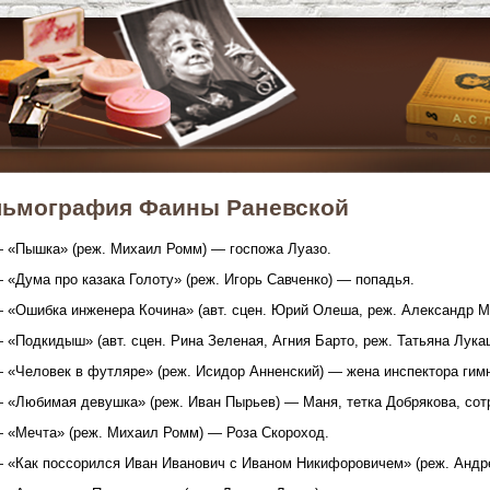
ьмография Фаины Раневской
 «Пышка» (реж. Михаил Ромм) — госпожа Луазо.
 «Дума про казака Голоту» (реж. Игорь Савченко) — попадья.
 «Ошибка инженера Кочина» (авт. сцен. Юрий Олеша, реж. Александр Ма
 «Подкидыш» (авт. сцен. Рина Зеленая, Агния Барто, реж. Татьяна Лук
 «Человек в футляре» (реж. Исидор Анненский) — жена инспектора гим
 «Любимая девушка» (реж. Иван Пырьев) — Маня, тетка Добрякова, сот
 «Мечта» (реж. Михаил Ромм) — Роза Скороход.
 «Как поссорился Иван Иванович с Иваном Никифоровичем» (реж. Андре