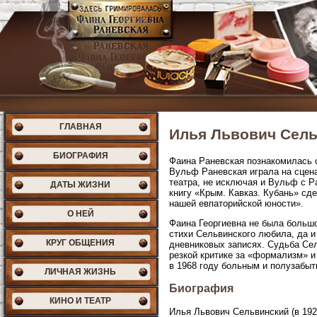
ГЛАВНАЯ
Илья Львович Сель
БИОГРАФИЯ
Фаина Раневская познакомилась 
Вульф Раневская играла на сцен
театра, не исключая и Вульф с Р
ДАТЫ ЖИЗНИ
книгу «Крым. Кавказ. Кубань» сд
нашей евпаторийской юности».
О НЕЙ
Фаина Георгиевна не была большо
стихи Сельвинского любила, да и 
КРУГ ОБЩЕНИЯ
дневниковых записях. Судьба Сел
резкой критике за «формализм» и
в 1968 году больным и полузабыт
ЛИЧНАЯ ЖИЗНЬ
Биография
КИНО И ТЕАТР
Илья Львович Сельвинский (в 19