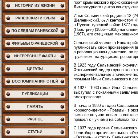
поэт крымчакского происхождения
ИСТОРИИ ИЗ ЖИЗНИ
Литературного центра конструкти
Илья Сельвинский родился 12 (24
РАНЕВСКАЯ И КРЫМ
Шелевинский, был кантонистом Ф
в Русско-турецкой войне 1877 го
(Пиастрян) (1856—1938) наполови
ПО СЛЕДАМ РАНЕВСКОЙ
(1967), его отец «был меховщиком
Сельвинский учился в Евпаторийс
ФИЛЬМЫ О РАНЕВСКОЙ
публиковать свои произведения (
в революционном движении, во в
ИНТЕРЕСНЫЕ ФАКТЫ
грузчиком, натурщиком, репортеро
В 1923 году Сельвинский окончил
ЦИТАТЫ
Фактический лидер группы констр
экспериментальные эпические поэ
поэмами Ильи Сельвинского в св
ВОСПОМИНАНИЯ О НЕЙ
В 1927—1930 годах Илья Сельвин
выступил с покаянными заявления
ПУБЛИКАЦИИ
электрозавод».
В начале 1930-х годов Сельвинс
ПАМЯТЬ
корреспондентом «Правды» в экс
зимовке не участвовал: в составе
РАЗНОЕ
прошел с чукчами на собаках по 
С 1937 года против Сельвинског
СТАТЬИ
Политбюро против его пьесы «Ум
«Октябрь» и стихах Сельвинского