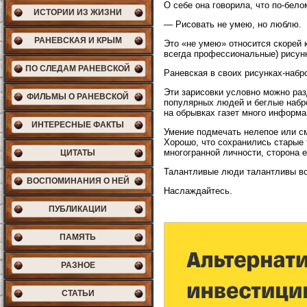
О себе она говорила, что по-бело
ИСТОРИИ ИЗ ЖИЗНИ
— Рисовать не умею, но люблю.
РАНЕВСКАЯ И КРЫМ
Это «не умею» относится скорей к
всегда профессиональные) рисунк
ПО СЛЕДАМ РАНЕВСКОЙ
Раневская в своих рисунках-набро
Эти зарисовки условно можно раз
ФИЛЬМЫ О РАНЕВСКОЙ
популярных людей и беглые набро
на обрывках газет много информац
ИНТЕРЕСНЫЕ ФАКТЫ
Умение подмечать нелепое или см
Хорошо, что сохранились старые 
многогранной личности, сторона 
ЦИТАТЫ
Талантливые люди талантливы во
ВОСПОМИНАНИЯ О НЕЙ
Наслаждайтесь.
ПУБЛИКАЦИИ
ПАМЯТЬ
РАЗНОЕ
СТАТЬИ