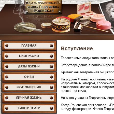
ГЛАВНАЯ
Вступление
БИОГРАФИЯ
Талантливые люди талантливы во
Это утверждение в полной мере 
ДАТЫ ЖИЗНИ
Британская театральная энциклоп
О НЕЙ
На родине Фаина Георгиевна изве
искрометным юмором, способность
становился московским анекдотом
КРУГ ОБЩЕНИЯ
просто так жила.
ЛИЧНАЯ ЖИЗНЬ
Но была у Фаины Георгиевны еще о
Когда Раневская приглашала: «Пр
КИНО И ТЕАТР
в виду фотографии. Фаина Георги