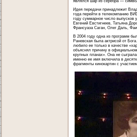
являлся шар из серебра — симво
Идея передачи принадлежит Влад
года перейти в телекомпанию ВИD
году суммарное число выпусков у
Евгений Евстигнеев, Татьяна Дор
Франсуаза Саган, Олег Даль, Фаи
В 2004 году одна из программ бы
Раневская была актрисой от Бога
любило ее только в качестве «ха
объяснял причину в официальном,
крупных планах». Она не сыграла
именно ее имя включила в десятк
фрагменты кинокартин с участие