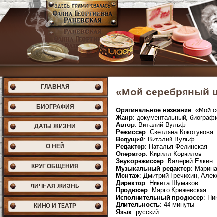
ГЛАВНАЯ
«Мой серебряный ш
БИОГРАФИЯ
Оригинальное название
: «Мой 
Жанр
: документальный, биограф
Автор
: Виталий Вульф
ДАТЫ ЖИЗНИ
Режиссер
: Светлана Кокотунова
Ведущий
: Виталий Вульф
О НЕЙ
Редактор
: Наталья Фелинская
Оператор
: Кирилл Корнилов
Звукорежиссер
: Валерий Елкин
КРУГ ОБЩЕНИЯ
Музыкальный редактор
: Марин
Монтаж
: Дмитрий Гречихин, Алек
Директор
: Никита Шумаков
ЛИЧНАЯ ЖИЗНЬ
Продюсер
: Марго Крижевская
Исполнительный продюсер
: Ни
Длительность
: 44 минуты
КИНО И ТЕАТР
Язык
: русский