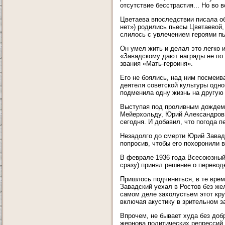
отсутствие бесстрастия... Но во 
Цветаева впоследствии писала об
нет») родились пьесы Цветаевой,
слилось с увлечением героями пь
Он умел жить и делал это легко 
«Завадскому дают награды не по 
звания «Мать-героиня».
Его не боялись, над ним посмеива
деятеля советской культуры одно
подменила одну жизнь на другую 
Выступая под проливным дождем 
Мейерхольду, Юрий Александрович
сегодня. И добавил, что погода 
Незадолго до смерти Юрий Завад
попросив, чтобы его похоронили 
В феврале 1936 года Всесоюзный 
сразу) принял решение о перевод
Пришлось подчиниться, в те врем
Завадский уехал в Ростов без жел
самом деле захолустьем этот кру
включая акустику в зрительном з
Впрочем, не бывает худа без добр
жернова политических репрессий,