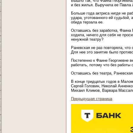
Вышло так, что Фаина Георгиевна
и без жилья. Выручила ее Павла 
Больше года актриса нигде не ра
удара, уготованного ей судьбой, 
обида терзала ее.
Оставшись без заработка, Фаина Г
ходила, ничего для себя не проси
ненужной театру?
Раневская не раз повторяла, что
Для нее это занятие было против
Постепенно к Фаине Георгиевне в
работать, потому что без работы 
Оставшись без театра, Раневска
В конце тридцатых годов в Малом
Сергей Головин, Николай Анненк
Михаил Климов, Варвара Массалит
Предыдущая страница