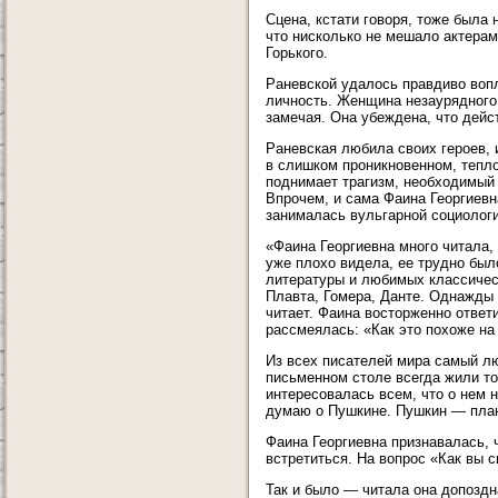
Сцена, кстати говоря, тоже была
что нисколько не мешало актера
Горького.
Раневской удалось правдиво вопл
личность. Женщина незаурядного 
замечая. Она убеждена, что действ
Раневская любила своих героев, 
в слишком проникновенном, тепло
поднимает трагизм, необходимый 
Впрочем, и сама Фаина Георгиевн
занималась вульгарной социологи
«Фаина Георгиевна много читала,
уже плохо видела, ее трудно был
литературы и любимых классичес
Плавта, Гомера, Данте. Однажды к
читает. Фаина восторженно ответ
рассмеялась: «Как это похоже на 
Из всех писателей мира самый лю
письменном столе всегда жили то
интересовалась всем, что о нем 
думаю о Пушкине. Пушкин — пла
Фаина Георгиевна признавалась, ч
встретиться. На вопрос «Как вы 
Так и было — читала она допоздн