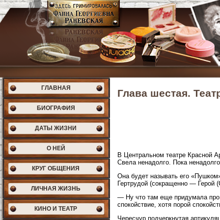
ГЛАВНАЯ
Глава шестая. Теат
БИОГРАФИЯ
ДАТЫ ЖИЗНИ
О НЕЙ
В Центральном театре Красной А
Свела ненадолго. Пока ненадолго
КРУГ ОБЩЕНИЯ
Она будет называть его «Пушком»
Гертрудой (сокращенно — Герой (
ЛИЧНАЯ ЖИЗНЬ
— Ну что там еще придумала про
спокойствие, хотя порой спокойст
КИНО И ТЕАТР
Чересчур подчеркнутая артикуля