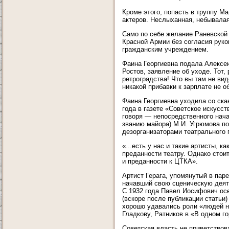
Кроме этого, попасть в труппу М
актеров. Неслыханная, небывалая
Само по себе желание Раневской 
Красной Армии без согласия руко
гражданским учреждением.
Фаина Георгиевна подала Алексе
Ростов, заявление об уходе. Тот,
ретроградства! Что вы там не ви
никакой прибавки к зарплате не 
Фаина Георгиевна уходила со ска
года в газете «Советское искусс
говоря — непосредственного нача
званию майора) М.И. Угрюмова п
дезорганизаторами театрального 
«...есть у нас и такие артисты, к
преданности театру. Однако стоит
и преданности к ЦТКА».
Артист Герага, упомянутый в пар
начавший свою сценическую деяте
С 1932 года Павел Иосифович осе
(вскоре после публикации статьи)
хорошо удавались роли «людей но
Гладкову, Ратников в «В одном г
Советская власть не приветствов