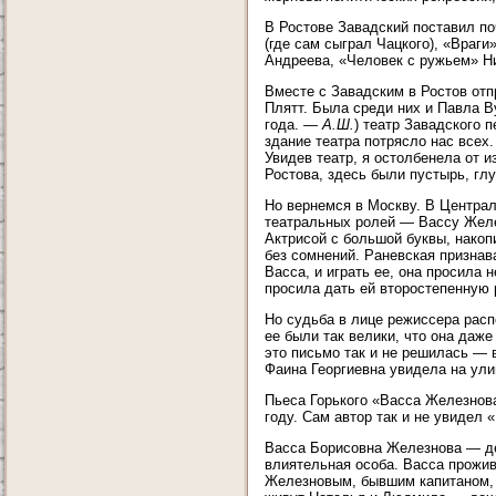
В Ростове Завадский поставил по
(где сам сыграл Чацкого), «Враг
Андреева, «Человек с ружьем» Н
Вместе с Завадским в Ростов отп
Плятт. Была среди них и Павла В
года. —
А.Ш.
) театр Завадского 
здание театра потрясло нас всех.
Увидев театр, я остолбенела от и
Ростова, здесь были пустырь, глуш
Но вернемся в Москву. В Центра
театральных ролей — Вассу Желез
Актрисой с большой буквы, накоп
без сомнений. Раневская признав
Васса, и играть ее, она просила 
просила дать ей второстепенную 
Но судьба в лице режиссера расп
ее были так велики, что она даж
это письмо так и не решилась — 
Фаина Георгиевна увидела на ули
Пьеса Горького «Васса Железнова
году. Сам автор так и не увидел 
Васса Борисовна Железнова — де
влиятельная особа. Васса прожи
Железновым, бывшим капитаном, 