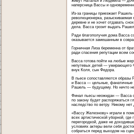
живут Наталья и Людмила — доче
наперсница Вассы и одновременно
Из-за границы приезжает Рашель
революционерка, разыскиваемая п
деревне и не хочет отдавать сно
дела. Васса грозит выдать Рашел
Ради благополучия дома Васса со
оказывается замешанным в совра
Горничная Лиза беременна от брат
ради спасения репутации всем со
Васса готова пойти на любые жер
непутевых детей — умирающего 
внук Коля, сын Федора.
В пьесе сопоставляются образы 
и Васса — цельные, фанатичные 
Рашель — будущему. Но ничто н
Финал пьесы неожидан — Васса с
по закону будет распоряжаться г
наследство по ветру. Никому не
«Вассу Железнову» играли в пом
всех артистической уборной, где
перегородкой, даже не доходивше
условиях актеры вели себя досто
собраться перед выходом на сцен