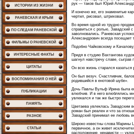
рук — таков был Юрий Александр
ИСТОРИИ ИЗ ЖИЗНИ
И конечно же, его знаменитые кар
чертил, рисовал, штриховал.
РАНЕВСКАЯ И КРЫМ
Во время одной из трудно продвиг
справиться с ролью, Завадский с
ПО СЛЕДАМ РАНЕВСКОЙ
заволновались. Раневская успокои
Александрович всегда посещает т
ФИЛЬМЫ О РАНЕВСКОЙ
Подобно Чайковскому и Качалову
ИНТЕРЕСНЫЕ ФАКТЫ
Придя в студию Вахтангова худо
шагнул навстречу славе, сыграв 
ЦИТАТЫ
Он всю жизнь старался казаться
Он был везуч. Счастливчик, бало
ВОСПОМИНАНИЯ О НЕЙ
родившийся в енотовой шубе».
Дочь Павлы Вульф Ирина была ег
ПУБЛИКАЦИИ
влюбчив. И в него влюблялись мн
увлекался и так же быстро перего
ПАМЯТЬ
Цветаева увлеклась Завадским вс
роман был реален и что за отнош
Завадский принимал ее любовь ве
РАЗНОЕ
Широко известны слова Марины Ц
СТАТЬИ
первичное, а он живет исключит
расположение, ненависти — укло