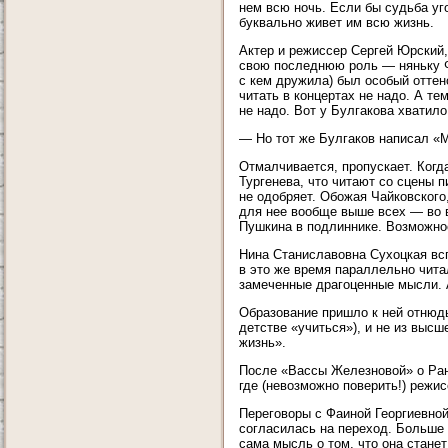
нем всю ночь. Если бы судьба уг
буквально живет им всю жизнь.
Актер и режиссер Сергей Юрский,
свою последнюю роль — няньку Фи
с кем дружила) был особый оттен
читать в концертах не надо. А те
не надо. Вот у Булгакова хватило
— Но тот же Булгаков написал «
Отмалчивается, пропускает. Когда
Тургенева, что читают со сцены п
не одобряет. Обожая Чайковского
для нее вообще выше всех — во в
Пушкина в подлиннике. Возможнос
Нина Станиславовна Сухоцкая вс
в это же время параллельно читал
замеченные драгоценные мысли. 
Образование пришло к ней отнюдь
детстве «учиться»), и не из выс
жизнь».
После «Вассы Железновой» о Ране
где (невозможно поверить!) режис
Переговоры с Фаиной Георгиевной
согласилась на переход. Больше
сама мысль о том, что она станет