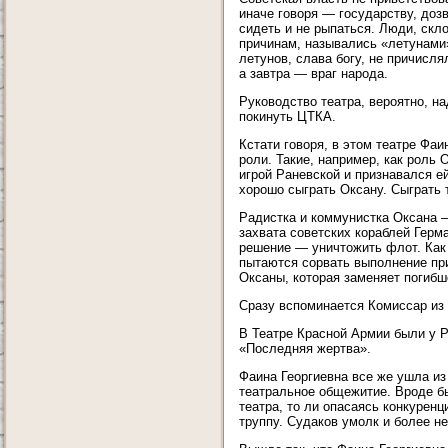
иначе говоря — государству, доз
сидеть и не рыпаться. Люди, скл
причинам, назывались «летунами»
летунов, слава богу, не причисля
а завтра — враг народа.
Руководство театра, вероятно, н
покинуть ЦТКА.
Кстати говоря, в этом театре Фа
роли. Такие, например, как роль
игрой Раневской и признавался ей
хорошо сыграть Оксану. Сыграть 
Радистка и коммунистка Оксана —
захвата советских кораблей Герм
решение — уничтожить флот. Как 
пытаются сорвать выполнение при
Оксаны, которая заменяет погибш
Сразу вспоминается Комиссар из 
В Театре Красной Армии были у Р
«Последняя жертва».
Фаина Георгиевна все же ушла из
театральное общежитие. Вроде бы
театра, то ли опасаясь конкуренц
труппу. Судаков умолк и более н