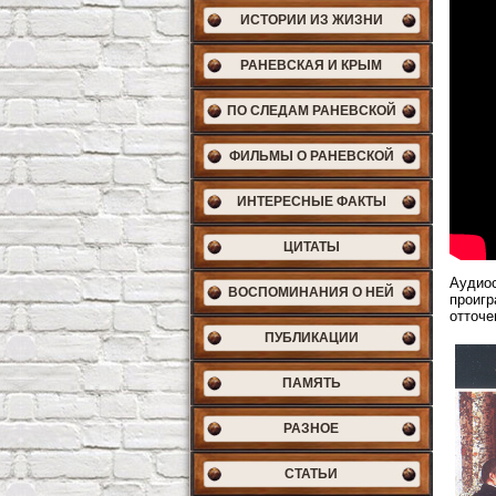
ИСТОРИИ ИЗ ЖИЗНИ
РАНЕВСКАЯ И КРЫМ
ПО СЛЕДАМ РАНЕВСКОЙ
ФИЛЬМЫ О РАНЕВСКОЙ
ИНТЕРЕСНЫЕ ФАКТЫ
ЦИТАТЫ
Аудиос
ВОСПОМИНАНИЯ О НЕЙ
проигр
отточе
ПУБЛИКАЦИИ
ПАМЯТЬ
РАЗНОЕ
СТАТЬИ