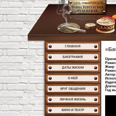
ГЛАВНАЯ
«Ба
БИОГРАФИЯ
Ориги
Режис
Жанр
:
ДАТЫ ЖИЗНИ
Режис
Автор
О НЕЙ
Испол
Издат
Длите
КРУГ ОБЩЕНИЯ
Год в
ЛИЧНАЯ ЖИЗНЬ
КИНО И ТЕАТР