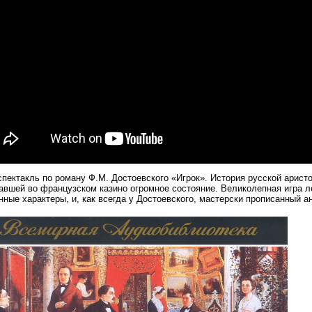
пектакль по роману Ф.М. Достоевского «Игрок». История русской аристо
авшей во французском казино огромное состояние. Великолепная игра ле
нные характеры, и, как всегда у Достоевского, мастерски прописанный а