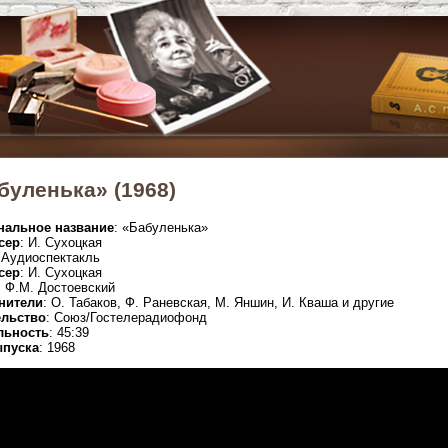
буленька» (1968)
нальное название
: «Бабуленька»
сер
: И. Сухоцкая
 Аудиоспектакль
сер
: И. Сухоцкая
: Ф.М. Достоевский
нители
: О. Табаков, Ф. Раневская, М. Яншин, И. Кваша и другие
ельство
: Союз/Гостелерадиофонд
льность
: 45:39
ыпуска
: 1968