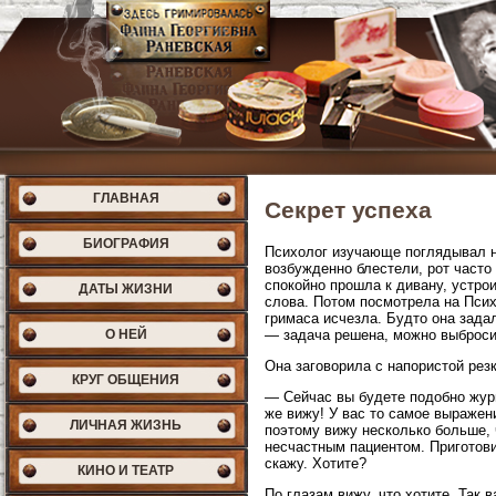
ГЛАВНАЯ
Секрет успеха
БИОГРАФИЯ
Психолог изучающе поглядывал н
возбужденно блестели, рот часто
спокойно прошла к дивану, устрои
ДАТЫ ЖИЗНИ
слова. Потом посмотрела на Псих
гримаса исчезла. Будто она задал
О НЕЙ
— задача решена, можно выброси
Она заговорила с напористой резк
КРУГ ОБЩЕНИЯ
— Сейчас вы будете подобно жур
же вижу! У вас то самое выражени
ЛИЧНАЯ ЖИЗНЬ
поэтому вижу несколько больше, 
несчастным пациентом. Приготови
скажу. Хотите?
КИНО И ТЕАТР
По глазам вижу, что хотите. Так 