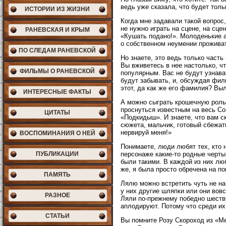
ведь уже сказала, что будет тол
ИСТОРИИ ИЗ ЖИЗНИ
Когда мне задавали такой вопрос,
не нужно играть на сцене, на сц
РАНЕВСКАЯ И КРЫМ
«Кушать подано!». Молоденькие а
о собственном неумении проживат
ПО СЛЕДАМ РАНЕВСКОЙ
Но знаете, это ведь только част
Вы вживетесь в нее настолько, чт
ФИЛЬМЫ О РАНЕВСКОЙ
популярным. Вас не будут узнава
будут забывать, и, обсуждая филь
этот, да как же его фамилия? Выл
ИНТЕРЕСНЫЕ ФАКТЫ
А можно сыграть крошечную роль.
проснуться известным на весь Со
ЦИТАТЫ
«Подкидыш». И знаете, что вам ск
сюжета, мальчик, готовый сбежать
нервируй меня!»
ВОСПОМИНАНИЯ О НЕЙ
Понимаете, люди любят тех, кто н
ПУБЛИКАЦИИ
персонаже какие-то родные черты
были такими. В каждой из них люб
же, я была просто обречена на п
ПАМЯТЬ
Лялю можно встретить чуть не на
у них другие шляпки или они вовс
РАЗНОЕ
Ляли по-прежнему победно шеств
аплодируют. Потому что среди их
СТАТЬИ
Вы помните Розу Скороход из «Ме