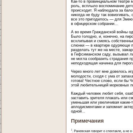
Как-то в провинциальном театре 
роль, всплыло воспоминание детс
происходит. Я наблюдала за бало
никогда не буду так взвизгивать,
все это пригодилось — для Змеюк
в офицерском собрании...
А во время Гражданской войны од
Было голодно, и, конечно, на пиро
всхлипывая и смеясь собственным
слюнки — в квартире одуряюще п
разделать тут же на месте, зажа
в Гефсиманском саду, вызывал ли
не могла сообразить страдания п
неподходящая начинка для пирога
Через много лет мне довелось и
молодости, сходя с ума от запах
готова! Честное слово, если бы Ч
этой любительницей морковных п
Каждый человек любит себя, озаб
заставить зрителя плакать или см
уменьшая или увеличивая какие-т
аплодисментами и запомнит актер
одной...
Примечания
1
. Раневская говорит о спектакле, а не