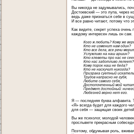
Вы никогда не задумывались, поче
Достоевский — это лупа, через к
ведь даже признаться себе в суще
И все равно читают, потому что э
Как видите, секрет успеха очень
каждому интересен лишь он сам. 
Кого ж любить? Кому же ве
Кто не изменит нам один?
Кто все дела, все речи мери
Услужливо на наш аршин?
Кто клеветы про нас не се
Кто нас заботливо лелеет?
Кому порок наш не беда?
Кто не наскучит никогда?
Призрака суетный искатель
Трудов напрасно не губя,
Любите самого себя,
Достопочтенный мой читат
Предмет достойный: ничег
Любезней верно нет его.
Я — последняя буква алфавита. Т
«Я» всегда будет для каждого че
для себя — защищая своих детей,
Вы же психолог, молодой человек
прослывете прекрасным собеседни
Поэтому, обдумывая роль, вживая