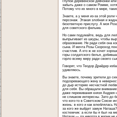
глупой деревенской девчонки или 
забыть даже о самом Ромме, хотя
Потому что их много в мире, таки
Знаете, а у меня из-за этой рол
персонаж. Этакая злобная и жадн
безответную прислугу. А моя Ро
для советского фильма.
Но сами подумайте, ведь для лю
выпрыгивает из шкуры, чтобы выр
образование. Не ради себя она к
сына. И мечта Розы Скороход пон
счастлив. А кто ж не хочет хоро
горы солдатского белья, добивша
горло всему миру ради своего сы
Говорят, что Теодор Драйдер изб
удивляюсь.
Вы знаете, почему зрители до си
подозревающего жену в неверност
до дыр историю несчастной любви
для себя. Вы обращали внимание,
даже переживания князя Андрея н
не слишком интересны. Зато до б
что кого-то в Советском Союзе ин
жизнь: в кого и как влюблялась Н
за кого же выйдет замуж Наташа?
костюмчик: а если бы я был на м
Наташи — да никогда в жизни не 