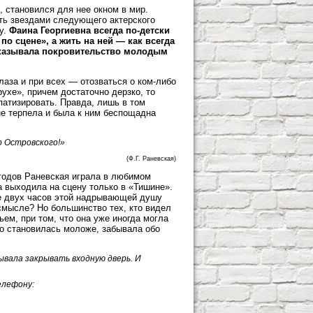
, становился для нее окном в мир.
ать звездами следующего актерского
у.
Фаина Георгиевна всегда по-детски
по сцене», а жить на ней — как всегда
 оказывала покровительство молодым
лаза и при всех — отозваться о ком-либо
рухе», причем достаточно дерзко, то
патизировать. Правда, лишь в том
 не терпела и была к ним беспощадна
о Островского!»
(Ф.Г. Раневская)
 годов Раневская играла в любимом
 выходила на сцену только в «Тишине».
е двух часов этой надрывающей душу
смысле? Но большинство тех, кто видел
ьем, при том, что она уже иногда могла
то становилась моложе, забывала обо
ывала закрывать входную дверь. И
елефону: