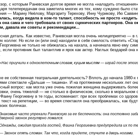
зор, с которым Раневская долгое время не могла «наладить отношения»
аря телепередачам она заметила многих из тех, кому суждено было ст
ния — Марину Неёлову, Маргариту Терехову, Инну Чурикову, Ию Саввин
лась, когда видела в ком-то талант, способность не просто «ходить 
а она сама и чего требовала от своих сценических партнеров. Она
м, давала им советы и рекомендации...
сная деталь. Как известно, Раневская могла очень нелицеприятно — в г
их коллег. Но если он (или она) находили в себе смелость ответить «Ста
Георгиевна не только не обижалась на нахала, а начинала явно ему сим
, если противник был талантлив и ярок как актер. Наглых бездарей она
.
«Нас приучили к одноклеточным словам, куцым мыслям — играй после этог
же ее собственная театральная деятельность? Вплоть до начала 1980-х
ями спектакле «Дальше — тишина». И на протяжении нескольких лет она
сный вопрос: как могла уже очень пожилая женщина выдерживать боле
овки, очень тяжелой — не столько в физическом, сколько в моральном 
 Фаину Георгиевну в те годы, вспоминают: при всех проблемах со здоров
 текст на репетиции, — во время спектакля она преображалась, как буд
воих болячках.
Знакомые часто упрекали Раневскую за ее беспечность: она постоянно заб
дверной звонок регулярно ломался.
Однажды, ожидая приезда гостей, Фаина Георгиевна предупредила их по т
— Звонок опять сломан. Так что, когда придете, стучите в дверь ногами.