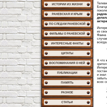
Телеви
ИСТОРИИ ИЗ ЖИЗНИ
Благод
поколе
радова
РАНЕВСКАЯ И КРЫМ
делал
актера
ПО СЛЕДАМ РАНЕВСКОЙ
Интере
из сво
ФИЛЬМЫ О РАНЕВСКОЙ
Фаина 
случае
всегда
ИНТЕРЕСНЫЕ ФАКТЫ
ЦИТАТЫ
А что 
ВОСПОМИНАНИЯ О НЕЙ
зрител
Интере
постан
ПУБЛИКАЦИИ
и знал
забыть
всех с
ПАМЯТЬ
РАЗНОЕ
СТАТЬИ