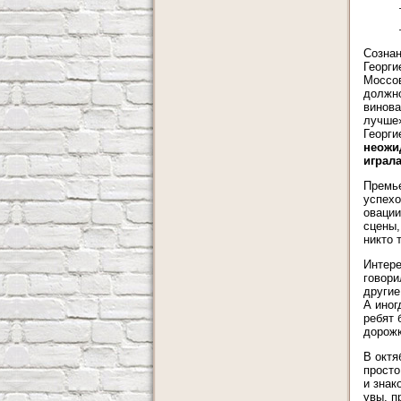
Сознан
Георги
Моссов
должно
винова
лучше»
Георги
неожи
играл
Премье
успехо
овации
сцены,
никто 
Интере
говори
другие
А иног
ребят 
дорожк
В октя
просто
и знак
увы, п