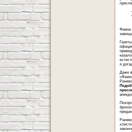
пресле
Фаина 
завеща
Газеты
официо
привед
казало
естест
я дога
Даже в
«Фаино
Раневс
Подоб
пресл
анекдо
Похоро
бронзо
предан
Раневс
хлестк
законч