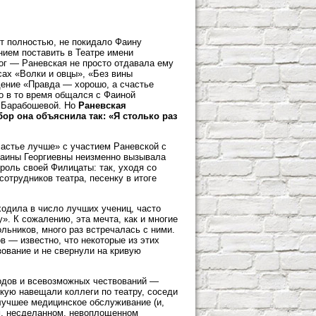
нт полностью, не покидало Фаину
нием поставить в Театре имени
рог — Раневская не просто отдавала ему
есах «Волки и овцы», «Без вины
дение «Правда — хорошо, а счастье
то в то время общался с Фаиной
ы Барабошевой. Но
Раневская
ор она объяснила так: «Я столько раз
частье лучше» с участием Раневской с
 Фаины Георгиевны неизменно вызывала
 роль своей Филицаты: так, уходя со
отрудников театра, песенку в итоге
входила в число лучших учениц, часто
». К сожалению, эта мечта, как и многие
льников, много раз встречалась с ними.
в — известно, что некоторые из этих
ование и не свернули на кривую
водов и всевозможных чествований —
скую навещали коллеги по театру, соседи
 лучшее медицинское обслуживание (и,
м, несделанном, невоплощенном