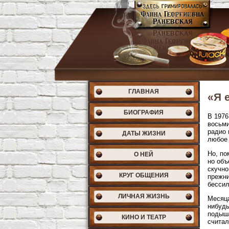
ГЛАВНАЯ
«Я 
БИОГРАФИЯ
В 1976
восьми
радио 
ДАТЫ ЖИЗНИ
любое 
Но, по
О НЕЙ
но объ
скучно
КРУГ ОБЩЕНИЯ
прежни
бессил
ЛИЧНАЯ ЖИЗНЬ
Месяца
нибудь
подыша
КИНО И ТЕАТР
считал