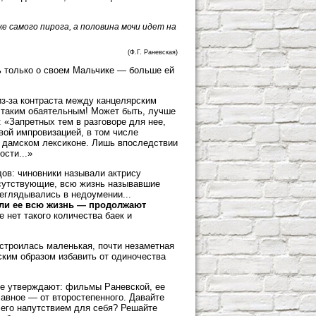
е самого пирога, а половина мочи идет на
(Ф.Г. Раневская)
ь только о своем Мальчике — больше ей
из-за контраста между канцелярским
 таким обаятельным! Может быть, лучше
 «Запретных тем в разговоре для нее,
вой импровизацией, в том числе
м дамском лексиконе. Лишь впоследствии
ости...»
ов: чиновники называли актрису
исутствующие, всю жизнь называвшие
реглядывались в недоумении...
али ее всю жизнь — продолжают
 нет такого количества баек и
строилась маленькая, почти незаметная
ским образом избавить от одиночества
ые утверждают: фильмы Раневской, ее
лавное — от второстепенного. Давайте
 его напутствием для себя? Решайте