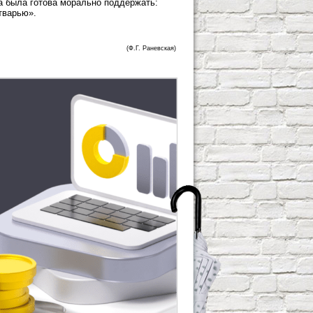
да была готова морально поддержать:
тварью».
(Ф.Г. Раневская)