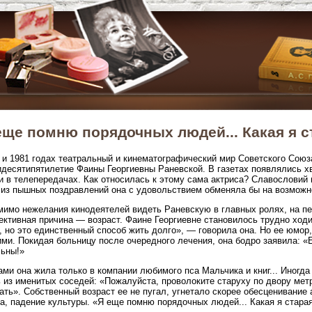
еще помню порядочных людей... Какая я с
 и 1981 годах театральный и кинематографический мир Советского Союз
десятипятилетие Фаины Георгиевны Раневской. В газетах появлялись хв
и в телепередачах. Как относилась к этому сама актриса? Славословий 
из пышных поздравлений она с удовольствием обменяла бы на возможно
мимо нежелания кинодеятелей видеть Раневскую в главных ролях, на п
ективная причина — возраст. Фаине Георгиевне становилось трудно ходи
, но это единственный способ жить долго», — говорила она. Но ее юмор
ми. Покидая больницу после очередного лечения, она бодро заявила: «
ьны!»
ми она жила только в компании любимого пса Мальчика и книг... Иногда
 из именитых соседей: «Пожалуйста, проволоките старуху по двору мет
ть». Собственный возраст ее не пугал, угнетало скорее обесценивание 
а, падение культуры. «Я еще помню порядочных людей... Какая я стара