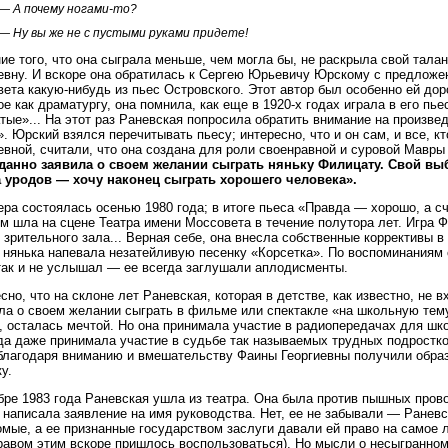
— А почему ногами-то?
— Ну вы же не с пустыми руками придете!
ие того, что она сыграла меньше, чем могла бы, не раскрыла свой тала
евну. И вскоре она обратилась к Сергею Юрьевичу Юрскому с предложе
ета какую-нибудь из пьес Островского. Этот автор был особенно ей до
е как драматургу, она помнила, как еще в 1920-х годах играла в его пь
тые»... На этот раз Раневская попросила обратить внимание на произве
. Юрский взялся перечитывать пьесу; интересно, что и он сам, и все, к
евной, считали, что она создана для роли своенравной и суровой Мавр
данно заявила о своем желании сыграть няньку Филицату. Свой выб
а уродов — хочу наконец сыграть хорошего человека».
ра состоялась осенью 1980 года; в итоге пьеса «Правда — хорошо, а с
м шла на сцене Театра имени Моссовета в течение полутора лет. Игра
 зрительного зала... Верная себе, она внесла собственные коррективы в
 нянька напевала незатейливую песенку «Корсетка». По воспоминаниям с
так и не услышал — ее всегда заглушали аплодисменты.
сно, что на склоне лет Раневская, которая в детстве, как известно, не 
ла о своем желании сыграть в фильме или спектакле «на школьную тему
, осталась мечтой. Но она принимала участие в радиопередачах для шко
да даже принимала участие в судьбе так называемых трудных подростко
благодаря вниманию и вмешательству Фаины Георгиевны получили образ
у.
бре 1983 года Раневская ушла из театра. Она была против пышных про
 написала заявление на имя руководства. Нет, ее не забывали — Ранев
омые, а ее признанные государством заслуги давали ей право на самое
равом этим вскоре пришлось воспользоваться). Но мысли о несыгранно