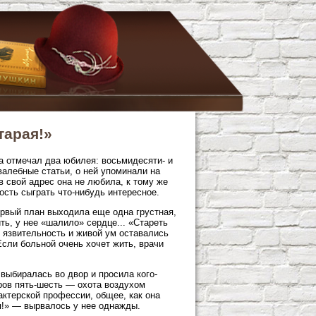
тарая!»
а отмечал два юбилея: восьмидесяти- и
алебные статьи, о ней упоминали на
в свой адрес она не любила, к тому же
сть сыграть что-нибудь интересное.
ервый план выходила еще одна грустная,
ть, у нее «шалило» сердце... «Стареть
, язвительность и живой ум оставались
Если больной очень хочет жить, врачи
 выбиралась во двор и просила кого-
ров пять-шесть — охота воздухом
актерской профессии, общее, как она
я!» — вырвалось у нее однажды.