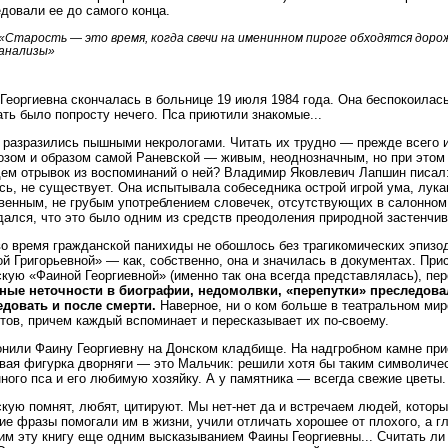
довали ее до самого конца.
«Старость — это время, когда свечи на именинном пироге обходятся дорож
анализы»
Георгиевна скончалась в больнице 19 июля 1984 года. Она беспокоилас
ть было попросту нечего. Пса приютили знакомые...
 разразились пышными некрологами. Читать их трудно — прежде всего 
зом и образом самой Раневской — живым, неоднозначным, но при этом
ем отрывок из воспоминаний о ней? Владимир Яковлевич Лапшин писал:
сь, не существует. Она испытывала собеседника острой игрой ума, лука
венным, не грубым употреблением словечек, отсутствующих в салонно
дался, что это было одним из средств преодоления природной застенчив
о время гражданской панихиды не обошлось без трагикомических эпизод
й Григорьевной» — как, собственно, она и значилась в документах. Пр
кую «Фаиной Георгиевной» (именно так она всегда представлялась), пе
ные неточности в биографии, недомолвки, «перепутки» преследов
едовать и после смерти.
Наверное, ни о ком больше в театральном мире
тов, причем каждый вспоминает и пересказывает их по-своему.
нили Фаину Георгиевну на Донском кладбище. На надгробном камне при
вая фигурка дворняги — это Мальчик: решили хотя бы таким символиче
ного пса и его любимую хозяйку. А у памятника — всегда свежие цветы.
кую помнят, любят, цитируют. Мы нет-нет да и встречаем людей, котор
ие фразы помогали им в жизни, учили отличать хорошее от плохого, а г
им эту книгу еще одним высказыванием Фаины Георгиевны... Считать ли