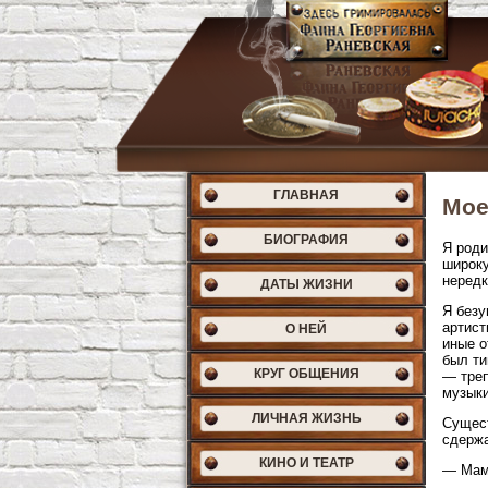
ГЛАВНАЯ
Мое
БИОГРАФИЯ
Я роди
широку
нередк
ДАТЫ ЖИЗНИ
Я безу
артист
О НЕЙ
иные о
был ти
КРУГ ОБЩЕНИЯ
— треп
музыки
ЛИЧНАЯ ЖИЗНЬ
Сущест
сдержа
КИНО И ТЕАТР
— Мама