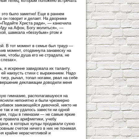
нный телец, которым положено встречать
, это было заметно! Еще в раннем
 он говорит и делает. На дворнике
. «Подайте Христа ради», — канючила
Иду на Афон, Богу молиться», —
кой, шамкала «беззубым» ртом и
ой. В тот момент в семье был траур —
учив момент, отодвинула занавеску на
ник, чтобы душа его не страдала, не
 слезах».
 я искренне завидовала их таланту.
л ей наизусть стихи с выражением. Надо
 тигр, рычал, топал ногами, рвал на себе
 завершение декламации доводили меня
скую гимназию, располагавшуюся на
ъясняли непонятно и были чрезмерно
вдобавок заикающейся девочкой, никто не
е так и не удалось завести ни одной
щем, годы в гимназии — не самые яркие
ре правила арифметики, учебу
дачи, в которых купцы продавали сукно
ровным счетом ничего в них не понимая.
ня крайне нерасчетливой и