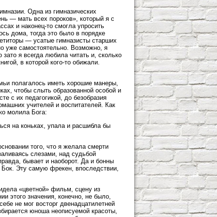
гимназии. Одна из гимназических
нь — мать всех пороков», который я с
ссах и наконец-то смогла упросить
сь дома, тогда это было в порядке
петиторы — усатые гимназисты старших
но уже самостоятельно. Возможно, я
 зато я всегда любила читать и, сколько
игой, в которой кого-то обижали.
мьи полагалось иметь хорошие манеры,
ках, чтобы слыть образованной особой и
те с их педагогикой, до безобразия
омашних учителей и воспитателей. Как
ко молила Бога:
ться на коньках, упала и расшибла бы
основании того, что я желала смерти
заливаясь слезами, над судьбой
равда, бывает и наоборот. Да и бонны
 Бок. Эту самую фрекен, впоследствии,
видела «цветной» фильм, сцену из
и этого значения, конечно, не было,
 себе не мог восторг двенадцатилетней
взбирается юноша неописуемой красоты,