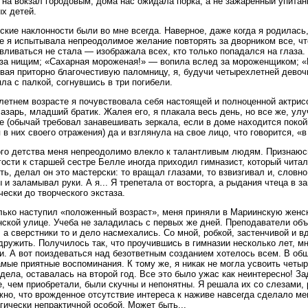
 на вокзал городовым, дома нас ожидала порка, а не зажаренный упита
х детей.
ские наклонности были во мне всегда. Наверное, даже когда я родилась
е я испытывала непреодолимое желание повторять за дворником все, что
вливаться не стала — изображала всех, кто только попадался на глаза
за нищим; «Сахарная мороженая!» — вопила вслед за мороженщиком; «
вая приторно благочестивую паломницу, я, будучи четырехлетней девоч
ла с палкой, согнувшись в три погибели.
летнем возрасте я почувствовала себя настоящей и полноценной актрис
азарь, младший братик. Жалея его, я плакала весь день, но все же, ул
е (обычай требовал занавешивать зеркала, если в доме находится покой
 в них своего отражения) да и взглянула на свое лицо, что говорится, «в
го детства меня непреодолимо влекло к талантливым людям. Признаюсь,
 гости к старшей сестре Белле иногда приходил гимназист, который чита
ть, делал он это мастерски: то вращал глазами, то взвизгивал и, словно
 и заламывал руки. А я... Я трепетала от восторга, а рыдания чтеца в
чески до творческого экстаза.
лько наступил «положенный возраст», меня приняли в Мариинскую жен
ской улице. Учеба не заладилась с первых же дней. Преподаватели об
, а сверстники то и дело насмехались. Со мной, робкой, застенчивой и 
дружить. Получилось так, что проучившись в гимназии несколько лет, мн
и. А вот поиздеваться над безответным созданием хотелось всем. В об
амые приятные воспоминания. К тому же, я никак не могла усвоить четы
дела, оставалась на второй год. Все это было ужас как неинтересно! За
, чем приобретали, были скучны и непонятны. Я решала их со слезами, 
но, что врожденное отсутствие интереса к наживе навсегда сделало ме
гически непрактичной особой. Может быть...