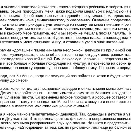
 я умоляла родителей пожалеть своего «бедного ребенка» и забрать из 
ьниц, решив подбодрить меня, даже подарила медальон с надписью «Ле
тью носила. Ценой неимоверных страданий я проучилась в младших кла
лей положить конец гимназическому образованию. Обучение продолжило
 Ко мне стали приходить учительницы из покинутой мной гимназии и ре
в. Впоследствии я всю свою жизнь училась наукам, увлекавшим меня, 
ы в какой-то мере грамотна, если бы этому не мешала плохая память. Но
омню, всегда читала запоем. В детстве я нередко плакала навзрыд над кн
 утешения у меня отнимали книгу, и ставили в угол в знак наказания.
рамма «домашней гимназии» была несложной: девушке из приличной се
петь, музицировать, сносно объясняться на одном-двух иностранных язы
впоследствии хорошей женой. Гимназическую неприязнь к педагогам вмес
й и все больше и больше походящей на муштру, я перенесла на своих д
енавидела свою гувернантку, ненавидела бонну-немку. По ночам я неред
оди, вот бы бонна, когда в следующий раз пойдет на каток и будет ката
олову до смерти!
стоит, конечно, делать поспешных выводов и считать меня монстром на 
 Детям это свойственно — желать смерти кому-то из ближних и рыдать, 
и Оливера Твиста. Со временем плохое проходит, а хорошее остается, п
 разные — кому-то попадается Мэри Поппинс, а кому-то и вовсе фрекен
вучила в известном мультипликационном фильме!
а я необычайно впечатлительной девочкой. Так, однажды в детстве я у
 и Джульетты». В те времена цветных фильмов, в современном понимани
 всего, это была раскрашенная вручную пленка. Но никто и представить
ельницы, наблюдающей за тем, как по приставной лестнице на балкон 