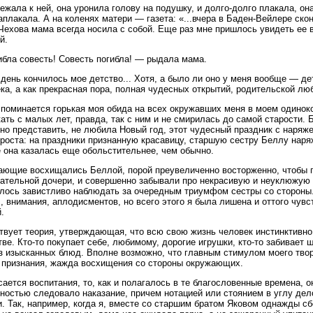
ежала к ней, она уронила голову на подушку, и долго-долго плакала, он
аплакала. А на коленях матери — газета: «...вчера в Баден-Вейлере скон
Чехова мама всегда носила с собой. Еще раз мне пришлось увидеть ее в
й.
бла совесть! Совесть погибла! — рыдала мама.
 день кончилось мое детство... Хотя, а было ли оно у меня вообще — де
ка, а как прекрасная пора, полная чудесных открытий, родительской лю
поминается горькая моя обида на всех окружавших меня в моем одиноко
ать с малых лет, правда, так с ним и не смирилась до самой старости. 
но представить, не любила Новый год, этот чудесный праздник с наряже
роста: на праздники признанную красавицу, старшую сестру Беллу наря
 она казалась еще обольстительнее, чем обычно.
ющие восхищались Беллой, порой преувеличенно восторженно, чтобы п
ательной дочери, и совершенно забывали про некрасивую и неуклюжую
лось завистливо наблюдать за очередным триумфом сестры со стороны. 
, внимания, аплодисментов, но всего этого я была лишена и оттого чувс
.
вует теория, утверждающая, что всю свою жизнь человек инстинктивно 
тве. Кто-то покупает себе, любимому, дорогие игрушки, кто-то забивает 
з изысканных блюд. Вполне возможно, что главным стимулом моего твор
признания, жажда восхищения со стороны окружающих.
сается воспитания, то, как и полагалось в те благословенные времена, 
ностью следовало наказание, причем нотацией или стоянием в углу дел
и. Так, например, когда я, вместе со старшим братом Яковом однажды с