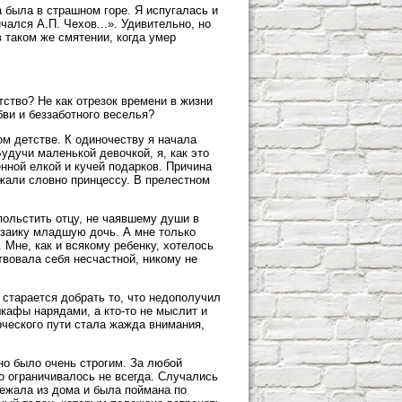
а была в страшном горе. Я испугалась и
чался А.П. Чехов...». Удивительно, но
 таком же смятении, когда умер
тство? Не как отрезок времени в жизни
бви и беззаботного веселья?
м детстве. К одиночеству я начала
Будучи маленькой девочкой, я, как это
нной елкой и кучей подарков. Причина
жали словно принцессу. В прелестном
ольстить отцу, не чаявшему души в
 заику младшую дочь. А мне только
Мне, как и всякому ребенку, хотелось
твовала себя несчастной, никому не
старается добрать то, что недополучил
шкафы нарядами, а кто-то не мыслит и
ческого пути стала жажда внимания,
оно было очень строгим. За любой
о ограничивалось не всегда. Случались
бежала из дома и была поймана по