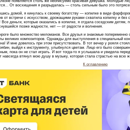
алконе появляется столь же неописуемо красивая девушка. Молодые люд
ся... От восхищения я разрыдалась — столь сильным было это потрясе
шись домой, я кинулась к своему богатству — копилке в виде фарфоро
в от встречи с искусством, дрожащими руками схватила копилку и без 
! Все деньги, которые оказались в копилке, я отдала соседским детям, п
снувшейся позже жадности, нет — от радости и волнения.
нроге было множество меломанов. Все друзья и знакомые попеременно с
ты великих композиторов. Однажды для выступления в специальный кон
на! И мне довелось при этом присутствовать. В тот вечер у рояля стоял
рябин, выйдя к инструменту, улыбнулся цветам. Лицо его было соверш
ным, пока он не стал играть. И вот тогда-то я услышала и увидела перед
т навсегда втянул мою душу в музыку, которая стала страстью на всю ж
К оглавлению