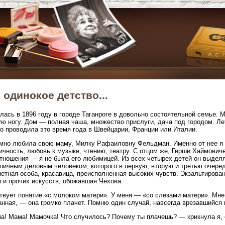
 одинокое детство...
лась в 1896 году в городе Таганроге в довольно состоятельной семье. М
ю ногу. Дом — полная чаша, множество прислуги, дача под городом. Л
о проводила это время года в Швейцарии, Франции или Италии.
мно любила свою маму, Милку Рафаиловну Фельдман. Именно от нее я 
ичность, любовь к музыке, чтению, театру. С отцом же, Гирши Хаймов
тношения — я не была его любимицей. Из всех четырех детей он выдел
пичным деловым человеком, которого в первую, вторую и третью очеред
етная особа, красавица, преисполненная высоких чувств. Экзальтирован
 и прочих искусств, обожавшая Чехова.
вует понятие «с молоком матери». У меня — «со слезами матери». Мне 
нная, — она громко плачет. Помню один случай, навсегда врезавшийся 
! Мама! Мамочка! Что случилось? Почему ты плачешь? — крикнула я, е