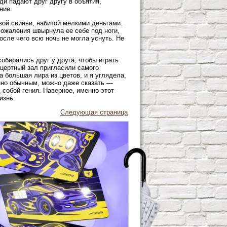
и падают друг другу в объятия,
ние.
вой свиньи, набитой мелкими деньгами.
сожаления швырнула ее себе под ноги,
осле чего всю ночь не могла уснуть. Не
обирались друг у друга, чтобы играть
цертный зал пригласили самого
а большая лира из цветов, и я углядела,
енно обычным, можно даже сказать —
 собой гения. Наверное, именно этот
изнь.
Следующая страница