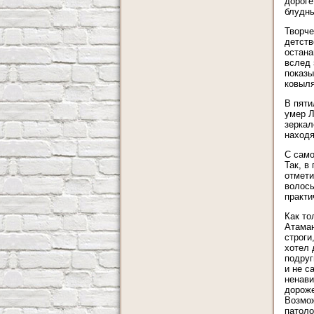
дороге
блудны
Творче
детств
остана
вслед 
показы
ковыля
В пяти
умер Л
зеркал
находя
С само
Так, в
отмети
волосы
практи
Как то
Атаман
строги
хотел 
подруг
и не с
ненави
дороже
Возмож
патоло