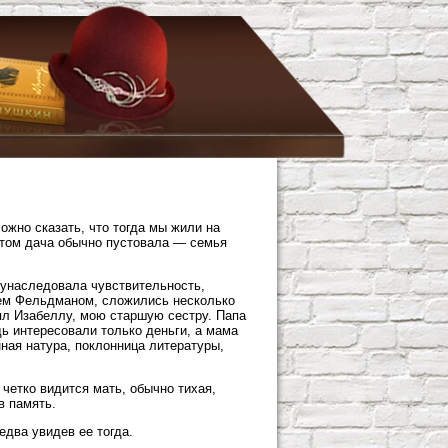
ожно сказать, что тогда мы жили на
етом дача обычно пустовала — семья
унаследовала чувствительность,
ичем Фельдманом, сложились несколько
ял Изабеллу, мою старшую сестру. Папа
ь интересовали только деньги, а мама
ная натура, поклонница литературы,
четко видится мать, обычно тихая,
в память.
два увидев ее тогда.