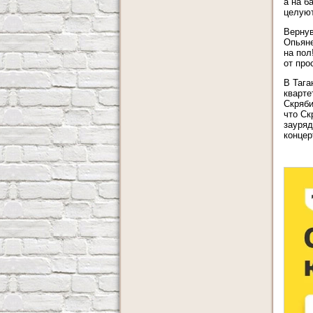
а на б
целуют
Вернув
Опьяне
на пол
от про
В Тага
кварте
Скряби
что Ск
зауряд
концер