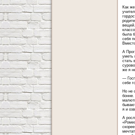
Как же
учител
гордос
родите
вещей.
классо
была б
себя п
Вместо
А Прог
уметь 
стать 
сурово
же я н
— Госп
себе г
Но не 
бонне.
малютк
бывают
я и оз
А росл
«Ромео
скорее
мечтат