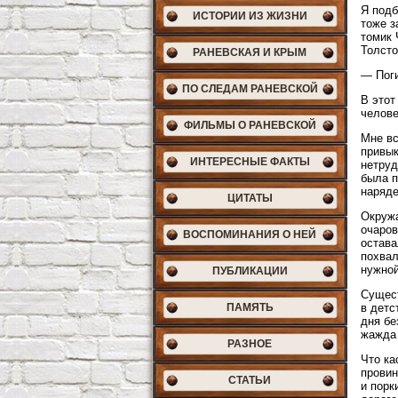
Я подб
ИСТОРИИ ИЗ ЖИЗНИ
тоже з
томик 
Толсто
РАНЕВСКАЯ И КРЫМ
— Поги
ПО СЛЕДАМ РАНЕВСКОЙ
В этот
челове
ФИЛЬМЫ О РАНЕВСКОЙ
Мне вс
привык
ИНТЕРЕСНЫЕ ФАКТЫ
нетруд
была п
наряде
ЦИТАТЫ
Окружа
очаров
ВОСПОМИНАНИЯ О НЕЙ
остава
похвал
нужной
ПУБЛИКАЦИИ
Сущест
ПАМЯТЬ
в детс
дня бе
жажда 
РАЗНОЕ
Что ка
провин
СТАТЬИ
и порк