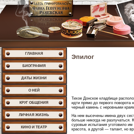
ГЛАВНАЯ
Эпилог
БИОГРАФИЯ
ДАТЫ ЖИЗНИ
О НЕЙ
Тихое Донское кладбище располож
КРУГ ОБЩЕНИЯ
идти прямо до первого поворота н
черный камень с неровными края
ЛИЧНАЯ ЖИЗНЬ
На нем высечены имена двух сес
больше никогда не разлучаться. 
суровые испытания уготовило им 
КИНО И ТЕАТР
красота, а другой — талант, но 