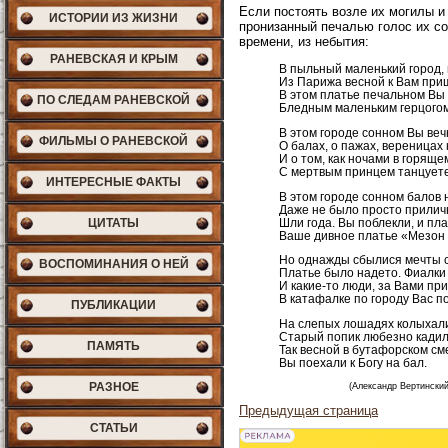
Если постоять возле их могилы и
ИСТОРИИ ИЗ ЖИЗНИ
пронизанный печалью голос их со
времени, из небытия:
РАНЕВСКАЯ И КРЫМ
В пыльный маленький город, 
Из Парижа весной к Вам при
В этом платье печальном Вы
ПО СЛЕДАМ РАНЕВСКОЙ
Бледным маленьким герцогом 
В этом городе сонном Вы ве
ФИЛЬМЫ О РАНЕВСКОЙ
О балах, о пажах, вереницах 
И о том, как ночами в горящ
С мертвым принцем танцуете 
ИНТЕРЕСНЫЕ ФАКТЫ
В этом городе сонном балов 
Даже не было просто прилич
Шли года. Вы поблекли, и пла
ЦИТАТЫ
Ваше дивное платье «Мезон 
Но однажды сбылися мечты 
ВОСПОМИНАНИЯ О НЕЙ
Платье было надето. Фиалки
И какие-то люди, за Вами п
В катафалке по городу Вас п
ПУБЛИКАЦИИ
На слепых лошадях колыхал
Старый попик любезно кадил
ПАМЯТЬ
Так весной в бутафорском с
Вы поехали к Богу на бал.
РАЗНОЕ
(Александр Вертинский
Предыдущая страница
СТАТЬИ