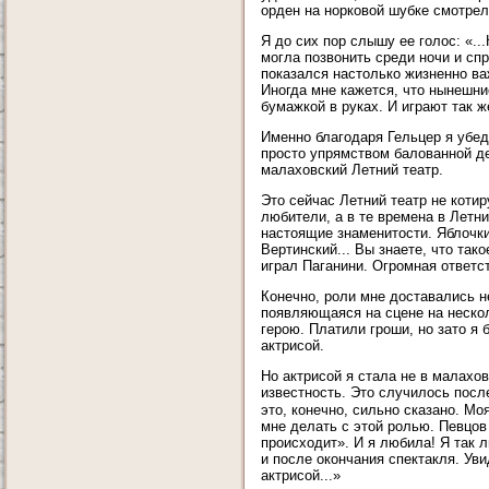
орден на норковой шубке смотрел
Я до сих пор слышу ее голос: «.
могла позвонить среди ночи и сп
показался настолько жизненно важ
Иногда мне кажется, что нынешни
бумажкой в руках. И играют так ж
Именно благодаря Гельцер я убед
просто упрямством балованной де
малаховский Летний театр.
Это сейчас Летний театр не котиру
любители, а в те времена в Летн
настоящие знаменитости. Яблочки
Вертинский... Вы знаете, что так
играл Паганини. Огромная ответс
Конечно, роли мне доставались н
появляющаяся на сцене на нескол
герою. Платили гроши, но зато 
актрисой.
Но актрисой я стала не в малахо
известность. Это случилось после
это, конечно, сильно сказано. Мо
мне делать с этой ролью. Певцов 
происходит». И я любила! Я так л
и после окончания спектакля. Ув
актрисой...»