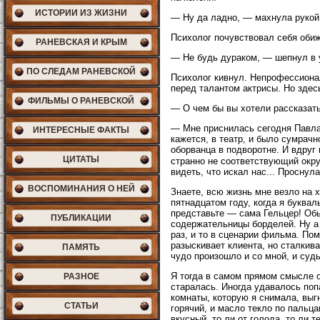
ИСТОРИИ ИЗ ЖИЗНИ
— Ну да ладно, — махнула рукой.
Психолог почувствовал себя обиж
РАНЕВСКАЯ И КРЫМ
— Не будь дураком, — шепнул в 
ПО СЛЕДАМ РАНЕВСКОЙ
Психолог кивнул. Непрофессионал
перед талантом актрисы. Но здес
ФИЛЬМЫ О РАНЕВСКОЙ
— О чем бы вы хотели рассказать
— Мне приснилась сегодня Павл
ИНТЕРЕСНЫЕ ФАКТЫ
кажется, в театр, и было сумрачн
оборванца в подворотне. И вдруг
ЦИТАТЫ
странно не соответствующий окруж
видеть, что искал нас... Проснула
ВОСПОМИНАНИЯ О НЕЙ
Знаете, всю жизнь мне везло на 
пятнадцатом году, когда я буква
представьте — сама Гельцер! Обы
ПУБЛИКАЦИИ
содержательницы борделей. Ну а 
раз, и то в сценарии фильма. Пом
разыскивает клиента, но сталкив
ПАМЯТЬ
чудо произошло и со мной, и суд
Я тогда в самом прямом смысле о
РАЗНОЕ
старалась. Иногда удавалось попа
комнаты, которую я снимала, выг
СТАТЬИ
горячий, и масло текло по пальц
вкусный, то ли от голода, то ли 