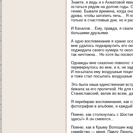
Знаете, я ведь и к Ахматовой яв
остаться рядом на долгие годы. 
гению. Бывали времена, когда он
дрова, чтобы затопить печь... Я 
только в счастливые дни, но и ра
И Качалов... Ему, правда, я свал
большими друзьями.
А одно воспоминание я храню осо
мне удалось подкараулить его ок
поджидала своего кумира то около
так ничтожна... Но хотя бы посмо
Однажды мне сказочно повезло: я
перевернулось во мне, и я, не з
И посылала ему воздушные поцелу
и тоже стал посылать воздушные 
Это была наша единственная встр
бежала за его пролеткой. Но для
Станиславский, велик во всем, да
Я перебираю воспоминания, как с
фотографии в альбоме, и каждый 
Помню, как столкнулась с Шостак
здесь!» А он смеялся...
Помню, как в Крыму Волошин жар
семейство — меня, Павлу Леонтье