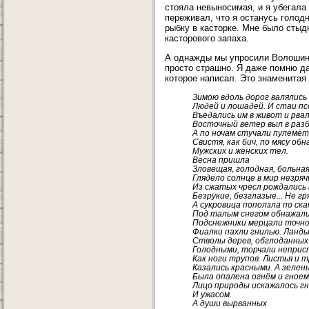
стояла невыносимая, и я убегала
переживал, что я останусь голодн
рыбку в касторке. Мне было стыдн
касторового запаха.
А однажды мы упросили Волошина
просто страшно. Я даже помню дат
которое написал. Это знаменитая 
Зимою вдоль дорог валялись
Людей и лошадей. И стаи пс
Въедались им в живот и рвал
Восточный ветер выл в раз
А по ночам стучали пулемёт
Свистя, как бич, по мясу об
Мужских и женских тел.
Весна пришла
Зловещая, голодная, больная
Глядело солнце в мир незряч
Из сжатых чресл рождались
Безрукие, безглазые... Не гр
А сукровица поползла по ск
Под талым снегом обнажали
Подснежники мерцали точно 
Фиалки пахли гнилью. Ланд
Стволы дерев, обглоданных
Голодными, торчали неприс
Как ноги трупов. Листья и 
Казались красными. А зелень
Была опалена огнём и гноем
Лицо природы искажалось г
И ужасом.
А души вырванных