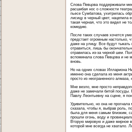
Слова Певцова поддерживали меня
расшибая нос о сложности театра
пьесе Сумбатова, ухитрилась обр
лисицу в черный цвет, нацепила 
такая черная, что это видел не т
комедию.
После таких случаев хочется уме
предстает огромным настолько, ч
даже на улицу. Все будут тыкать
отравиться, лишь бы окончательно
отравилась из-за черной шеи. Пол
вспоминала слова Певцова и не мо
вновь.
Но на одних словах Иллариона Ни
именно она сделала из меня актр
просто из неограненного алмаза, 
Мне везло, мне просто неправдоп
даже не замечали битой посуды. 
Павлу Леонтьевну на сцене, я пон
Удивительно, но она не прогнала 
сказала, чтобы я, выбрав роль, п
была для меня самым близким, с
прошли огонь, воду и провинциа
Вторую мировую и даже мирное в
которой мне всегда не хватало. 