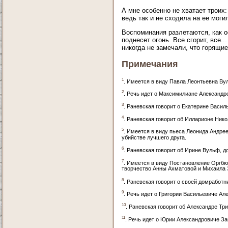
А мне особенно не хватает троих
ведь так и не сходила на ее моги
Воспоминания разлетаются, как ос
поднесет огонь. Все сгорит, все
никогда не замечали, что горящи
Примечания
1
. Имеется в виду Павла Леонтьевна Ву
2
. Речь идет о Максимилиане Александр
3
. Раневская говорит о Екатерине Васил
4
. Раневская говорит об Илларионе Нико
5
. Имеется в виду пьеса Леонида Андрее
убийстве лучшего друга.
6
. Раневская говорит об Ирине Вульф, 
7
. Имеется в виду Постановление Оргбюр
творчество Анны Ахматовой и Михаила З
8
. Раневская говорит о своей домработн
9
. Речь идет о Григории Васильевиче Ал
10
. Раневская говорит об Александре Тр
11
. Речь идет о Юрии Александровиче За