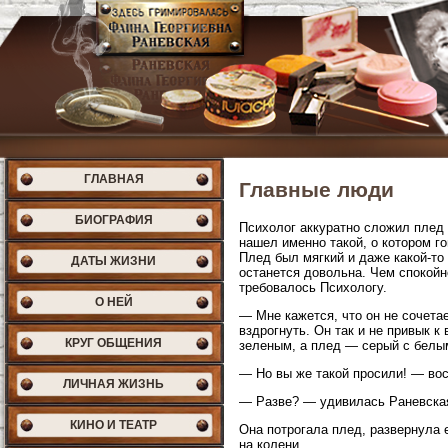
ГЛАВНАЯ
Главные люди
БИОГРАФИЯ
Психолог аккуратно сложил плед 
нашел именно такой, о котором г
Плед был мягкий и даже какой-то
ДАТЫ ЖИЗНИ
останется довольна. Чем спокойн
требовалось Психологу.
О НЕЙ
— Мне кажется, что он не сочета
вздрогнуть. Он так и не привык 
КРУГ ОБЩЕНИЯ
зеленым, а плед — серый с белы
— Но вы же такой просили! — вос
ЛИЧНАЯ ЖИЗНЬ
— Разве? — удивилась Раневская
КИНО И ТЕАТР
Она потрогала плед, развернула 
на колени.