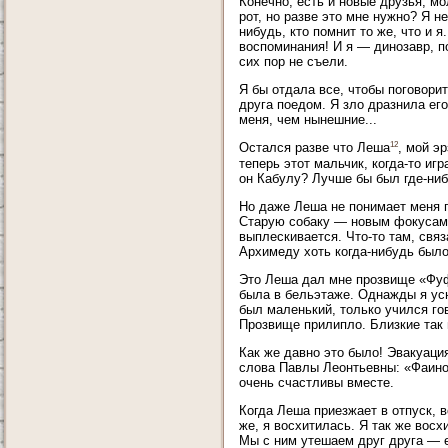
Конечно, есть и новые друзья, м
рот, но разве это мне нужно? Я н
нибудь, кто помнит то же, что и
воспоминания! И я — динозавр, п
сих пор не съели.
Я бы отдала все, чтобы поговори
друга поедом. Я зло дразнила его
меня, чем нынешние...
12
Остался разве что Леша
, мой э
теперь этот мальчик, когда-то иг
он Кабулу? Лучше бы был где-ниб
Но даже Леша не понимает меня п
Старую собаку — новым фокусам. 
выплескивается. Что-то там, свя
Архимеду хоть когда-нибудь было
Это Леша дал мне прозвище «Фуф
была в бельэтаже. Однажды я усн
был маленький, только учился го
Прозвище прилипло. Близкие так
Как же давно это было! Эвакуаци
слова Павлы Леонтьевны: «Фаино
очень счастливы вместе.
Когда Леша приезжает в отпуск, в
же, я восхитилась. Я так же вос
Мы с ним утешаем друг друга — е