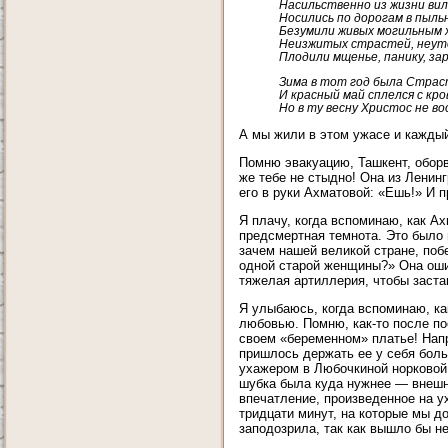
Насильственно из жизни вил
Носились по дорогам в пыльн
Безумили живых могильным 
Неизжитых страстей, неут
Плодили мщенье, панику, зара
Зима в тот год была Страс
И красный май сплелся с кро
Но в ту весну Христос не во
А мы жили в этом ужасе и каждый 
Помню эвакуацию, Ташкент, оборв
же тебе не стыдно! Она из Ленинг
его в руки Ахматовой: «Ешь!» И п
Я плачу, когда вспоминаю, как А
предсмертная темнота. Это было 
зачем нашей великой стране, поб
одной старой женщины?» Она оши
тяжелая артиллерия, чтобы заста
Я улыбаюсь, когда вспоминаю, ка
любовью. Помню, как-то после по
своем «беременном» платье! Нап
пришлось держать ее у себя боль
ухажером в Любочкиной норковой 
шубка была куда нужнее — внешно
впечатление, произведенное на у
тридцати минут, на которые мы до
заподозрила, так как вышло бы н