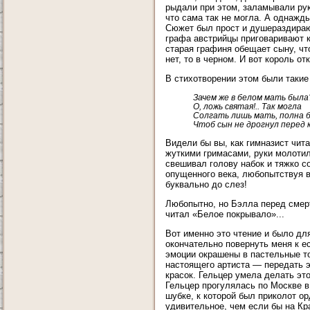
рыдали при этом, заламывали рук
что сама так не могла. А однажд
Сюжет был прост и душераздирающ
графа австрийцы приговаривают к
старая графиня обещает сыну, чт
нет, то в черном. И вот король о
В стихотворении этом были такие
Зачем же в белом мать была
О, ложь святая!.. Так могла
Солгать лишь мать, полна б
Чтоб сын не дрогнул перед 
Видели бы вы, как гимназист чит
жуткими гримасами, руки молотил
свешивал голову набок и тяжко с
опущенного века, любопытствуя в
буквально до слез!
Любопытно, но Бэлла перед смерт
читал «Белое покрывало»...
Вот именно это чтение и было дл
окончательно повернуть меня к е
эмоции окрашены в пастельные то
настоящего артиста — передать 
красок. Гельцер умела делать эт
Гельцер прогулялась по Москве 
шубке, к которой был приколот о
удивительное, чем если бы на Кр