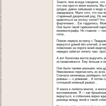
Знаете, мне всегда говорили, чт
что она просто меня жалела. Мы 
уродка, давно забывшая о моде и
завидовала. Мало того, что она 
старинный дворянский род. Но ни
кривляться на потеху толпе? Что
фортепиано... Ею гордились. Мож
Они были такой гармоничной паро
кинематографа. Но главное — он
сила...
Помню первую встречу с Твардо
вернулся домой без ключей, а ник
появление на пороге моей кварт
нередко забегал попить чаю, прос
А вот Качалова могла выручить р
останавливался. Ему больше и не
Они были такими разными, мои д
Невозможно перечислить их всех.
Сначала начинаешь разбирать пот
романы — к романам... А потом с
сплошной книжный развал...
Я знала и любила многих, и мног
воспоминания. Я — как брошенна
вернуться, и собачонка верно ждет
разница между мной и такой собач