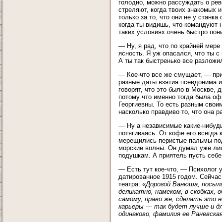
голодно, можно рассуждать о рево
стреляют, когда твоих знакомых 
только за то, что они не у станк
когда ты видишь, что командуют 
таких условиях очень быстро пон
— Ну, я рад, что по крайней мере
ясность. Я уж опасался, что ты 
А ты так быстренько все разложи
— Кое-что все же смущает, — при
разные даты взятия псевдонима и
говорят, что это было в Москве, д
потому что именно тогда была о
Георгиевны. То есть разным сво
насколько правдиво то, что она 
— Ну а независимые какие-нибудь
потягиваясь. От кофе его всегда 
мерещились перистые пальмы под
морские волны. Он думал уже лиш
подушкам. А приятель пусть себе 
— Есть тут кое-что, — Психолог 
датированное 1915 годом. Сейчас
театра: «
Дорогой Ванюша, посыла
деликатно, намеком, в скобках, 
самому, право же, сделать это н
карьеры — так будет лучше и дл
одинаково, фамилия ее Раневска