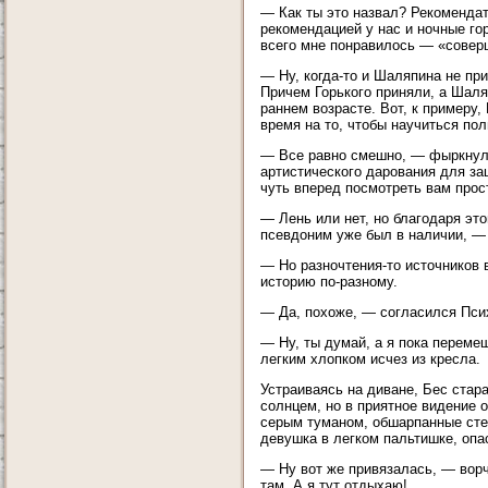
— Как ты это назвал? Рекомендат
рекомендацией у нас и ночные го
всего мне понравилось — «соверш
— Ну, когда-то и Шаляпина не пр
Причем Горького приняли, а Шаля
раннем возрасте. Вот, к примеру,
время на то, чтобы научиться по
— Все равно смешно, — фыркнул 
артистического дарования для за
чуть вперед посмотреть вам прос
— Лень или нет, но благодаря эт
псевдоним уже был в наличии, —
— Но разночтения-то источников 
историю по-разному.
— Да, похоже, — согласился Пси
— Ну, ты думай, а я пока перемещ
легким хлопком исчез из кресла.
Устраиваясь на диване, Бес стар
солнцем, но в приятное видение 
серым туманом, обшарпанные стен
девушка в легком пальтишке, оп
— Ну вот же привязалась, — ворч
там. А я тут отдыхаю!