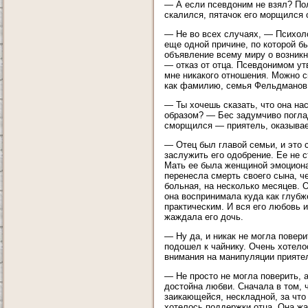
— А если псевдоним не взял? Пол
скалился, пятачок его морщился
— Не во всех случаях, — Психол
еще одной причине, по которой б
объявление всему миру о возникн
— отказ от отца. Псевдонимом у
мне никакого отношения. Можно с
как фамилию, семья Фельдманов
— Ты хочешь сказать, что она на
образом? — Бес задумчиво поглад
сморщился — приятель, оказывает
— Отец был главой семьи, и это 
заслужить его одобрение. Ее не 
Мать ее была женщиной эмоционал
перенесла смерть своего сына, че
больная, на несколько месяцев. О
она воспринимала куда как глубж
практическим. И вся его любовь и
жаждала его дочь.
— Ну да, и никак не могла повери
подошел к чайнику. Очень хотело
внимания на манипуляции приятел
— Не просто не могла поверить, а
достойна любви. Сначала в том, 
заикающейся, нескладной, за что
хотелось поддержки отца. Она жа