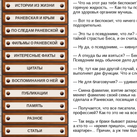
— Что на этот раз тебя беспокои
ИСТОРИИ ИЗ ЖИЗНИ
горячую жидкость. — Как-то ты п
для здоровья организм мучишь.
РАНЕВСКАЯ И КРЫМ
— Вот то и беспокоит, что ничего
подозрительно.
ПО СЛЕДАМ РАНЕВСКОЙ
— Это ты о псевдониме, что ли? 
тайной страстью Беса, и он счит
ФИЛЬМЫ О РАНЕВСКОЙ
— Ну да, о псевдониме, — кивнул
— А откуда бы им взяться? — Бе
ИНТЕРЕСНЫЕ ФАКТЫ
Псевдоним ведь обычное дело для
ЦИТАТЫ
— Ну, тут как раз другой случай
выполняет две функции. Что и с
ВОСПОМИНАНИЯ О НЕЙ
— Не для благозвучия? — удивил
— Смена фамилии, взятие актерс
ПУБЛИКАЦИИ
меняет фамилию своей семьи на 
сделала и Раневская, посвящая с
ПАМЯТЬ
— Получается, что все писатели,
профессией? Как-то это не на все
РАЗНОЕ
— Так ведь и браки бывают разны
а кто-то — «время пришло», «над
квартире»... Причин, а уж тем б
СТАТЬИ