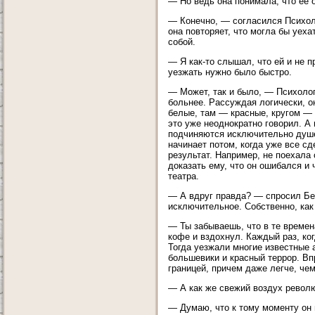
— Но ведь она понимала, что ее 
— Конечно, — согласился Психоло
она повторяет, что могла бы уехат
собой.
— Я как-то слышал, что ей и не п
уезжать нужно было быстро.
— Может, так и было, — Психолог
больнее. Рассуждая логически, он
белые, там — красные, кругом — п
это уже неоднократно говорил. А 
подчиняются исключительно душе
начинает потом, когда уже все сд
результат. Например, не поехала 
доказать ему, что он ошибался и 
театра.
— А вдруг правда? — спросил Бе
исключительное. Собственно, как 
— Ты забываешь, что в те времен
кофе и вздохнул. Каждый раз, ко
Тогда уезжали многие известные 
большевики и красный террор. Впр
границей, причем даже легче, чем
— А как же свежий воздух револ
— Думаю, что к тому моменту он 