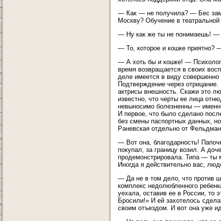
— Как — не получила? — Бес заме
Москву? Обучение в театральной 
— Ну как же ты не понимаешь! — 
— То, которое и кошке приятно? 
— А хоть бы и кошке! — Психолог
время возвращается в своих воспо
деле имеется в виду совершенно о
Подтверждение через отрицание. 
актрисы внешность. Скажи это лю
известно, что черты ее лица отню
невыносимо болезненны — именно 
И первое, что было сделано пос
без смены паспортных данных, но
Раневская отдельно от Фельдман
— Вот она, благодарность! Папоч
покупал, за границу возил. А до
продемонстрировала. Типа — ты мн
Иногда я действительно вас, люд
— Да не в том дело, что против
комплекс недолюбленного ребенка?
уехала, оставив ее в России, то 
Бросили!» И ей захотелось сделат
своим отъездом. И вот она уже и