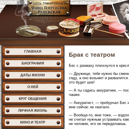
ГЛАВНАЯ
Брак с театром
БИОГРАФИЯ
Бес с размаху плюхнулся в кресл
— Дружище, тебе нужно бы сменит
ДАТЫ ЖИЗНИ
сяду, а оно возьмет и развалится
это будет шок!
О НЕЙ
— А ты садись аккуратнее, — по
чашке.
КРУГ ОБЩЕНИЯ
— Аккуратист, — пробурчал Бес и
мне сейчас не хватало.
ЛИЧНАЯ ЖИЗНЬ
— Вообще-то, мне тоже, — вздохн
не считал нужным устраивать как
КИНО И ТЕАТР
не человек, его не переделаешь.