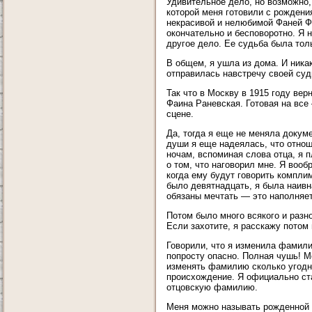
Удивительное дело, но возможно, 
которой меня готовили с рождени
некрасивой и нелюбимой Фаней Ф
окончательно и бесповоротно. Я 
другое дело. Ее судьба была толь
В общем, я ушла из дома. И ника
отправилась навстречу своей судь
Так что в Москву в 1915 году ве
Фаина Раневская. Готовая на все 
сцене.
Да, тогда я еще не меняла докум
души я еще надеялась, что отнош
ночам, вспоминая слова отца, я п
о том, что наговорил мне. Я вооб
когда ему будут говорить компли
было девятнадцать, я была наивн
обязаны мечтать — это наполняе
Потом было много всякого и разн
Если захотите, я расскажу потом 
Говорили, что я изменила фамили
попросту опасно. Полная чушь! М
изменять фамилию сколько угодно
происхождение. Я официально ста
отцовскую фамилию.
Меня можно называть рожденной 