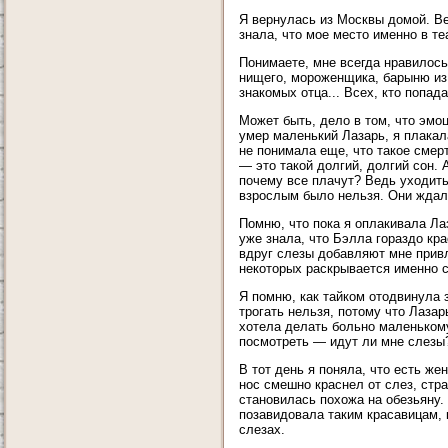
Я вернулась из Москвы домой. Ве
знала, что мое место именно в те
Понимаете, мне всегда нравилось 
нищего, мороженщика, барыню из 
знакомых отца... Всех, кто попад
Может быть, дело в том, что эмо
умер маленький Лазарь, я плакал
не понимала еще, что такое смер
— это такой долгий, долгий сон. А
почему все плачут? Ведь уходить
взрослым было нельзя. Они ждали
Помню, что пока я оплакивала Ла
уже знала, что Бэлла гораздо кр
вдруг слезы добавляют мне привл
некоторых раскрывается именно с
Я помню, как тайком отодвинула з
трогать нельзя, потому что Лазар
хотела делать больно маленькому
посмотреть — идут ли мне слезы
В тот день я поняла, что есть ж
нос смешно краснел от слез, стра
становилась похожа на обезьяну.
позавидовала таким красавицам, 
слезах.