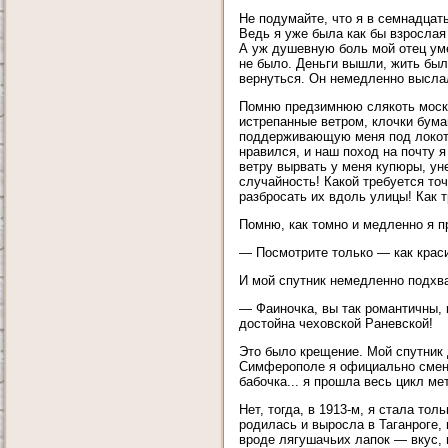
Не подумайте, что я в семнадцать
Ведь я уже была как бы взрослая
А уж душевную боль мой отец уме
не было. Деньги вышли, жить было
вернуться. Он немедленно высла
Помню предзимнюю слякоть моско
истрепанные ветром, клочки бума
поддерживающую меня под локоть.
нравился, и наш поход на почту 
ветру вырвать у меня купюры, ун
случайность! Какой требуется точ
разбросать их вдоль улицы! Как т
Помню, как томно и медленно я 
— Посмотрите только — как краси
И мой спутник немедленно подхва
— Фаиночка, вы так романтичны, 
достойна чеховской Раневской!
Это было крещение. Мой спутник д
Симферополе я официально смени
бабочка... я прошла весь цикл м
Нет, тогда, в 1913-м, я стала то
родилась и выросла в Таганроге, 
вроде лягушачьих лапок — вкус,