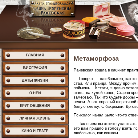
ГЛАВНАЯ
Метаморфоза
БИОГРАФИЯ
Раневская вошла в кабинет практи
— Говорят — «любопытен, как ко
ДАТЫ ЖИЗНИ
стаи. Или прайда. Между прочим,
поймешь... Кстати, я давно хотел
шаль, на худой конец. Старая кро
О НЕЙ
замерзаю. Так что будьте добры 
нечем. А вот хороший шерстяной 
КРУГ ОБЩЕНИЯ
белую клетку. С бахромой. Дого
Психолог начал было что-то отвеч
ЛИЧНАЯ ЖИЗНЬ
— Так о чем вы хотите услышать 
это вам пришло в голову взять п
КИНО И ТЕАТР
любопытно, как кошкам.