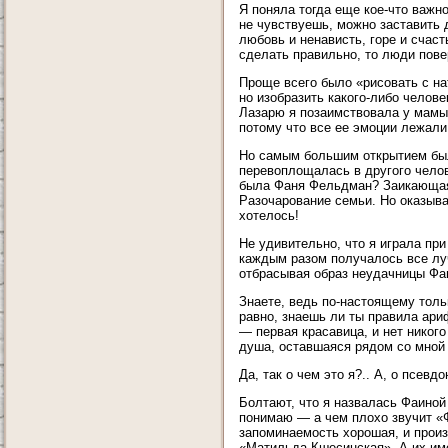
Я поняла тогда еще кое-что важн
не чувствуешь, можно заставить 
любовь и ненависть, горе и счаст
сделать правильно, то люди пове
Проще всего было «рисовать с на
но изобразить какого-либо челов
Лазарю я позаимствовала у мамы
потому что все ее эмоции лежали
Но самым большим открытием было
перевоплощалась в другого челов
была Фаня Фельдман? Заикающаяс
Разочарование семьи. Но оказыва
хотелось!
Не удивительно, что я играла пр
каждым разом получалось все лучш
отбрасывая образ неудачницы Фа
Знаете, ведь по-настоящему толь
равно, знаешь ли ты правила ариф
— первая красавица, и нет никог
душа, оставшаяся рядом со мной 
Да, так о чем это я?.. А, о псевд
Болтают, что я назвалась Фаиной
понимаю — а чем плохо звучит «Ф
запоминаемость хорошая, и произ
«Матильда Кшесинская». А их име