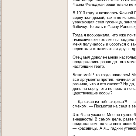
Фаина Фельдман решительно не м
В 1913 году я назвалась Фаиной
вернуться домой, так и не исполь
уважающая себя гусеница, занял
бабочку. То есть в Фаину Раневск
Тогда я воображала, что уже почт
гимназические экзамены, ходила 
меня получалось и бороться с за
перестали сталкиваться друг с др
Отец был доволен мною настолько
продержались ровно до того момен
настоящий театр.
Боже мой! Что тогда началось! М
все аргументы против: начиная о
разница, что и кто скажет? Ну да
день на сцену, это не просто нон
царствующие особы?
— Да какая из тебя актриса?! — 
смехом. — Посмотри на себя в зе
Это было ужасно. Мне не нужно б
внешность! В самом деле, разве 
придыханием, на чьи спектакли бы
— красавицы. А я... гадкий утенок