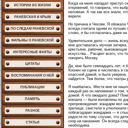
Когда на меня нападал приступ с
ИСТОРИИ ИЗ ЖИЗНИ
откровений, то говорила, что выб
неловкая. А так как все знали, ч
верили.
РАНЕВСКАЯ И КРЫМ
Но причина в Чехове. Я обожала 
всегда считала одним из лучших 
ПО СЛЕДАМ РАНЕВСКОЙ
слово, я бы согласилась даже на 
ФИЛЬМЫ О РАНЕВСКОЙ
Удивительное дело — жизнь всегд
мне доставалась мучная затирка.
крестьяне, рабочие, выезжающие
ИНТЕРЕСНЫЕ ФАКТЫ
искусства... Расцвет всего, что 
покорить Москву.
ЦИТАТЫ
Да, мне было семнадцать лет, я 
Коонен на сцене и числилась в св
классной дамой, и была уверена,
ВОСПОМИНАНИЯ О НЕЙ
найдется. Тем более, что театры 
Я ошибалась. Места мне не нашло
ПУБЛИКАЦИИ
каждый раз он напоминал о том, 
домой. А что ожидало дома? Помн
ПАМЯТЬ
вокзала — были изловлены по до
препровождения: жандарм вел нас
зрелище, свистели и улюлюкали н
РАЗНОЕ
поблагодарил жандарма — я слыша
радости по тому случаю, что дет
скор на наказания. Он всегда сле
СТАТЬИ
необходима.