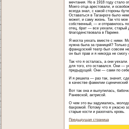
мечтания. Но в 1918 году стало 
Моего отца арестовали, и освобо
всегда знал, с какой стороны бу
Оставаться в Таганроге было нем
может, и саму жизнь. Так что мо
собственный, — и отправилось п
отец, брат — все уехали, старый
благоденствовала в Париже.
Я могла уехать вместе с ними. Мо
нужна была за границей? Только 
французский театр был совсем не
он был прав и я никогда не смогу
Так что я осталась, а они уехал
для того, кто оставался. Они — у
предыдущей. Они — сами по себе,
И я решила — раз так, значит, с
в качестве фамилии сценический
Вот так она и вылупилась, бабочк
Раневской, актрисой.
О чем это вы задумались, молодо
бахромой. Потому что я ужасно за
старые кости и разогнать кровь.
Предыдущая страница