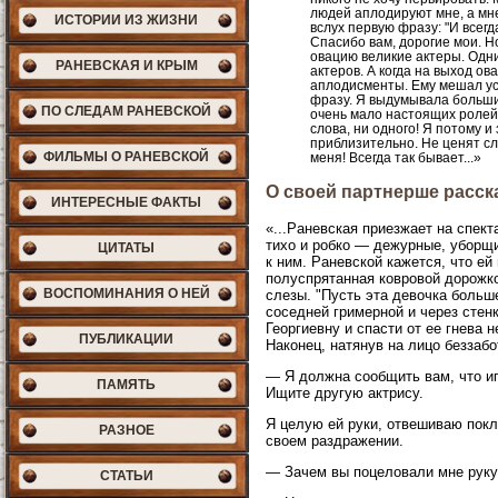
людей аплодируют мне, а мне 
ИСТОРИИ ИЗ ЖИЗНИ
вслух первую фразу: "И всегд
Спасибо вам, дорогие мои. Но
овацию великие актеры. Одни
РАНЕВСКАЯ И КРЫМ
актеров. А когда на выход о
аплодисменты. Ему мешал усп
фразу. Я выдумывала больши
ПО СЛЕДАМ РАНЕВСКОЙ
очень мало настоящих ролей.
слова, ни одного! Я потому и
приблизительно. Не ценят сло
ФИЛЬМЫ О РАНЕВСКОЙ
меня! Всегда так бывает...»
О своей партнерше расск
ИНТЕРЕСНЫЕ ФАКТЫ
«...Раневская приезжает на спект
тихо и робко — дежурные, уборщиц
ЦИТАТЫ
к ним. Раневской кажется, что ей
полуспрятанная ковровой дорожко
ВОСПОМИНАНИЯ О НЕЙ
слезы. "Пусть эта девочка больше
соседней гримерной и через стен
Георгиевну и спасти от ее гнева
ПУБЛИКАЦИИ
Наконец, натянув на лицо беззабо
— Я должна сообщить вам, что иг
ПАМЯТЬ
Ищите другую актрису.
Я целую ей руки, отвешиваю покл
РАЗНОЕ
своем раздражении.
— Зачем вы поцеловали мне руку?
СТАТЬИ