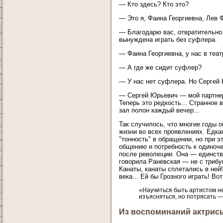
— Кто здесь? Кто это?
— Это я, Фаина Георгиевна, Лев 
— Благодарю вас, отвратительно.
вынуждена играть без суфлера.
— Фаина Георгиевна, у нас в теа
— А где же сидит суфлер?
— У нас нет суфлера. Но Сергей 
— Сергей Юрьевич — мой партнер,
Теперь это редкость... Странное 
зал полон каждый вечер...
Так случилось, что многие годы 
жизни во всех проявлениях. Едка
"тонность" в обращении, но при 
общению и потребность к одиноче
после революции. Она — единстве
говорила Раневская — не с трибун
Канаты, канаты сплетались в ней
века... Ей бы Грозного играть! В
«Научиться быть артистом не
изъясняться, но потрясать —
Из воспоминаний актрис