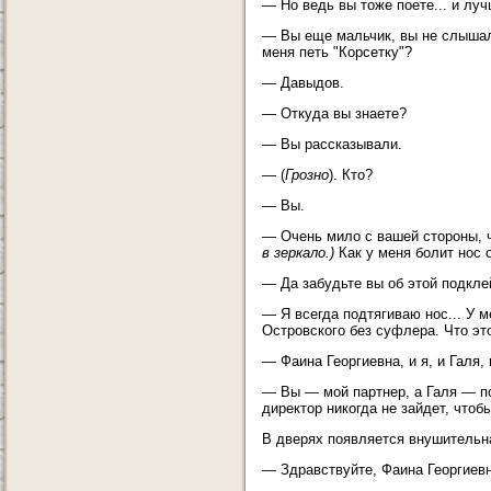
— Но ведь вы тоже поете... и луч
— Вы еще мальчик, вы не слышали
меня петь "Корсетку"?
— Давыдов.
— Откуда вы знаете?
— Вы рассказывали.
— (
Грозно
). Кто?
— Вы.
— Очень мило с вашей стороны, ч
в зеркало.)
Как у меня болит нос о
— Да забудьте вы об этой подкле
— Я всегда подтягиваю нос... У м
Островского без суфлера. Что это
— Фаина Георгиевна, и я, и Галя,
— Вы — мой партнер, а Галя — по
директор никогда не зайдет, чтобы
В дверях появляется внушительна
— Здравствуйте, Фаина Георгиевн