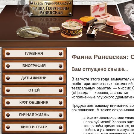
ГЛАВНАЯ
Фаина Раневская: О
БИОГРАФИЯ
Вам отпущено свыше...
ДАТЫ ЖИЗНИ
В августе этого года замечатель
любят зрители разных поколений
театральным работам — миссис С
О НЕЙ
(«Правда — хорошо, а счастье — 
исполненные глубокого драматизм
КРУГ ОБЩЕНИЯ
Предлагаем вашему вниманию восп
поклонников. А также сохранивши
ЛИЧНАЯ ЖИЗНЬ
«Зачем? Зачем они мне хлопа
нервируй меня!" Хорошо оде
того, чтобы представиться, 
КИНО И ТЕАТР
любовь и уважение к искусств
никого не хочу нервировать. 