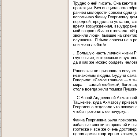
Трудно о ней писать. Она как-то 
протекции. Без специального обра
ранней молодости совсем одна (в
вспоминаю Фаину Георгиевну дома
передней, предельно усталая, «в
время возбужденная, взбудоражен
мой вопрос обычно отвечала: «Иг
звонили люди, бывшие на спектакл
слушаешь! Я была совсем не в ро
они меня любят!»
...Большую часть личной жизни Р
глупенькие, интересные и пустен
да и как же можно обидеть челове
Раневская не признавала сочувс
незнакомым людям. Будучи сама б
Говорила: «Самое главное — я зна
мира — самый любимый, боготвор
столе всегда жили томики Пушки
...С Анной Андреевной Ахматовой
Ташкенте, куда Ахматову привезл
Георгиевна отдавала что повкусне
чтобы протопить ее печурку...
Фаина Георгиевна была прекрасны
забавные сценки из прошлой и н
гротеска и все же очень достове
целая армия квартирных хозяек, 