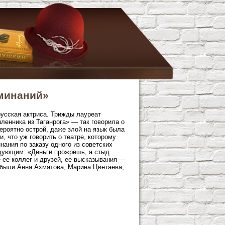
оминаний»
усская актриса. Трижды лауреат
енника из Таганрога» — так говорила о
ероятно острой, даже злой на язык была
, что уж говорить о театре, которому
ания по заказу одного из советских
едующим: «Деньги прожрешь, а стыд
е ее коллег и друзей, ее высказывания —
 были Анна Ахматова, Марина Цветаева,