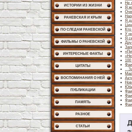
Не 
ИСТОРИИ ИЗ ЖИЗНИ
Я ж
Оче
Нар
РАНЕВСКАЯ И КРЫМ
Я д
Цин
Кто
ПО СЛЕДАМ РАНЕВСКОЙ
У н
Я с
ФИЛЬМЫ О РАНЕВСКОЙ
Дру
Зап
«Пи
ИНТЕРЕСНЫЕ ФАКТЫ
«Не
100
Фаи
ЦИТАТЫ
...
Мар
ВОСПОМИНАНИЯ О НЕЙ
Акт
Нов
Юби
ПУБЛИКАЦИИ
Фаи
Фаи
Фаи
ПАМЯТЬ
Фаи
РАЗНОЕ
СТАТЬИ