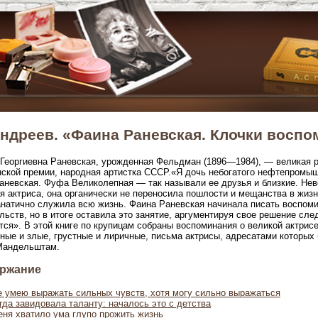
Андреев. «Фаина Раневская. Клочки восп
Георгиевна Раневская, урожденная Фельдман (1896—1984), — великая р
ской премии, народная артистка СССР.«Я дочь небогатого нефтепромышл
аневская. Фуфа Великолепная — так называли ее друзья и близкие. Нев
я актриса, она органически не переносила пошлости и мещанства в жизни
натично служила всю жизнь. Фаина Раневская начинала писать воспомин
льств, но в итоге оставила это занятие, аргументируя свое решение сл
тся». В этой книге по крупицам собраны воспоминания о великой актрис
ные и злые, грустные и лиричные, письма актрисы, адресатами которых
Мандельштам.
ржание
е умею выражать сильных чувств, хотя могу сильно выражаться
гда завидовала таланту: началось это с детства
еня хватило ума глупо прожить жизнь