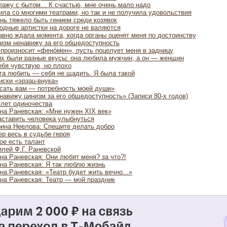
лажу с бытом... К счастью, мне очень мало надо
ила со многими театрами, но так и не получила удовольствия
нь тяжело быть гением среди козявок
одные артистки на дороге не валяются
авно ждала момента, когда органы оценят меня по достоинству
изм ненавижу за его общедоступность
 произносит «фено́мен», пусть поцелует меня в задницу
их были разные вкусы: она любила мужчин, а он — женщин
ебя чувствую, но плохо
га любить — себя не щадить. Я была такой
иски «эрзац-внука»
сать вам — потребность моей души»
навижу цинизм за его общедоступность» (Записи 80-х годов)
 лет одиночества
на Раневская: «Мне нужен XIX век»
Заставить человека улыбнуться
ина Неелова: Спешите делать добро
ер весь в судьбе героя
ое есть талант
лей Ф.Г. Раневской
на Раневская: Они любят меня? за что?!
на Раневская: Я так люблю жизнь
на Раневская: «Театр будет жить вечно...»
на Раневская: Театр — мой праздник