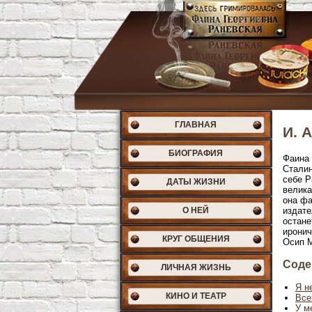
ГЛАВНАЯ
И. 
БИОГРАФИЯ
Фаина 
Сталин
себе Р
ДАТЫ ЖИЗНИ
велика
она фа
О НЕЙ
издате
остане
иронич
КРУГ ОБЩЕНИЯ
Осип 
Соде
ЛИЧНАЯ ЖИЗНЬ
Я н
КИНО И ТЕАТР
Все
У м