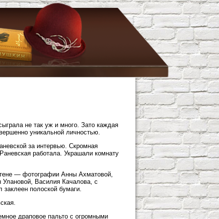
сыграла не так уж и много. Зато каждая
овершенно уникальной личностью.
аневской за интервью. Скромная
е Раневская работала. Украшали комнату
 стене — фотографии Анны Ахматовой,
 Улановой, Василия Качалова, с
 заклеен полоской бумаги.
ская.
темное драповое пальто с огромными