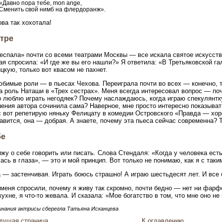
«Давно пора тебе, mon ange,
Сменить свой нимб на флердоранж».
ва так хохотала!
атре
еспала» почти со всеми театрами Москвы — все искала святое искусств
я спросила: «И где же вы его нашли?» Я ответила: «В Третьяковской гал
цкую, только вот квасом не пахнет.
бимые роли — в пьесах Чехова. Переиграла почти во всех — конечно, т
 роль Наташи в «Трех сестрах». Меня всегда интересовал вопрос — по
 люблю играть негодяек? Почему наслаждаюсь, когда играю спекулянтк
ения автора сочинила сама? Наверное, мне просто интересно показывать
 вот репетирую няньку Фелицату в комедии Островского «Правда — хор
авится, она — добрая. А знаете, почему эта пьеса сейчас современна? 
бе
жу о себе говорить или писать. Слова Стендаля: «Когда у человека есть
ась в глаза», — это и мой принцип. Вот только не понимаю, как я с так
 — застенчивая. Играть боюсь страшно! А играю шестьдесят лет. И все 
 меня спросили, почему я живу так скромно, почти бедно — нет ни фарфо
кухне, я что-то жевала. И сказала: «Мое богатство в том, что мне оно не
нания актрисы сберегла Татьяна Исканцева
дущая страница
К оглавлению