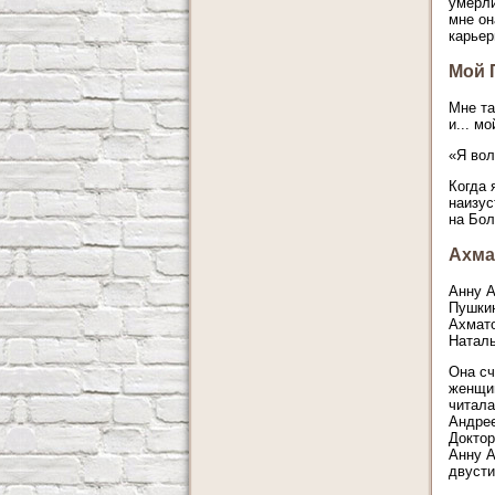
умерли
мне он
карьер
Мой 
Мне та
и... м
«Я вол
Когда 
наизус
на Бол
Ахма
Анну А
Пушкин
Ахмато
Наталь
Она сч
женщин
читала
Андрее
Доктор
Анну А
двусти