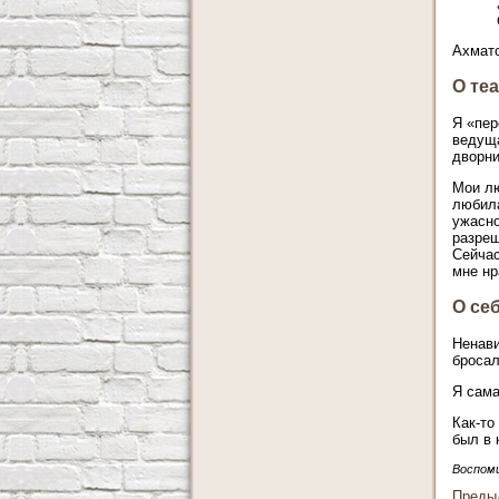
Ахмато
О те
Я «пер
ведуща
дворни
Мои лю
любила
ужасно
разреш
Сейчас
мне нр
О се
Ненави
бросал
Я сама
Как-то
был в 
Воспоми
Преды