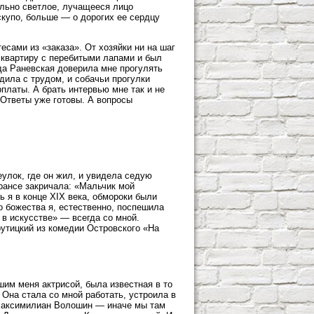
ельно светлое, лучащееся лицо
скупо, больше — о дорогих ее сердцу
сами из «заказа». От хозяйки ни на шаг
у квартиру с перебитыми лапами и был
гда Раневская доверила мне прогулять
дила с трудом, и собачьи прогулки
платы. А брать интервью мне так и не
«Ответы уже готовы. А вопросы
улок, где он жил, и увидела седую
рансе закричала: «Мальчик мой
 я в конце XIX века, обмороки были
 божества я, естественно, поспешила
 в искусстве» — всегда со мной.
утицкий из комедии Островского «На
шим меня актрисой, была известная в то
Она стала со мной работать, устроила в
 Максимилиан Волошин — иначе мы там