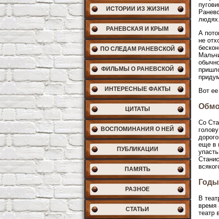
пугови
ИСТОРИИ ИЗ ЖИЗНИ
Раневс
людях
РАНЕВСКАЯ И КРЫМ
А пото
не отх
бескон
ПО СЛЕДАМ РАНЕВСКОЙ
Мальчи
обычно
ФИЛЬМЫ О РАНЕВСКОЙ
пришло
придум
ИНТЕРЕСНЫЕ ФАКТЫ
Вот ее
Обмо
ЦИТАТЫ
Со Ста
ВОСПОМИНАНИЯ О НЕЙ
голову
дорого
еще в 
ПУБЛИКАЦИИ
упасть
Станис
всяког
ПАМЯТЬ
Годы
РАЗНОЕ
В теат
время 
СТАТЬИ
театр 