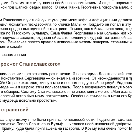
цами. Почему-то эти пуговицы особенно запомнились. И еще — поразит
кой под шапкой седых волос. О себе Фаина Георгиевна говорила мало, 
.
м Раневская в уютной кухне угощала меня кофе и дефицитными деликате
одил лохматый пес-дворняга по кличке Мальчик. Когда-то он попал в эт
ечно предан выходившей его актрисе. Помню, как я была счастлива, ко
ка по Тверскому бульвару. Сама Фаина Георгиевна из-за больных ног хо
 поручала соседке, отдавая ей за это половину скудной театральной зар
сь. Раневская просто вручила исписанные четким почерком страницы: 
аете сами!»
 воспоминания.
рок «от Станиславского»
ниславским я встретилась раз в жизни. Я переходила Леонтьевский пере
 Константина Сергеевича — он ехал на извозчике. От неожиданности в т
й!» Он расхохотался, кивнул мне и послал воздушный поцелуй. Родилась
моде — и я широко этим пользовалась. После воздушного поцелуя моего
 в обморок. Систему Станиславского я не знаю, книга же его «Моя жизнь
лавский-актер был моим потрясением. Особенно «въелся» в меня его Кр
о мудреца довольно простоты».
 странствий
ральную школу я не была принята по неспособности. Педагогом, сделав
артистка Павла Леонтьевна Вульф — человек необыкновенной доброты. 
в Крыму, куда была приглашена на гастроли. В Крыму нам очень помог