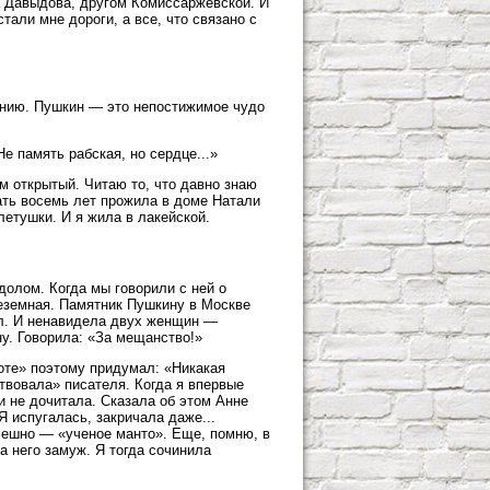
а Давыдова, другом Комиссаржевской. И
тали мне дороги, а все, что связано с
гению. Пушкин — это непостижимое чудо
е память рабская, но сердце...»
ом открытый. Читаю то, что давно знаю
цать восемь лет прожила в доме Натали
етушки. И я жила в лакейской.
олом. Когда мы говорили с ней о
неземная. Памятник Пушкину в Москве
ял. И ненавидела двух женщин —
у. Говорила: «За мещанство!»
оте» поэтому придумал: «Никакая
ствовала» писателя. Когда я впервые
и не дочитала. Сказала об этом Анне
Я испугалась, закричала даже...
мешно — «ученое манто». Еще, помню, в
 него замуж. Я тогда сочинила