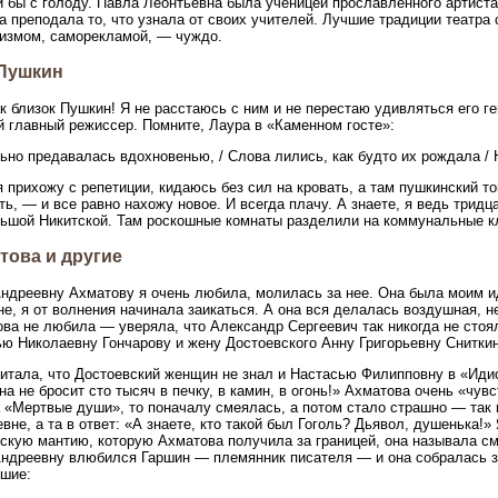
 бы с голоду. Павла Леонтьевна была ученицей прославленного артист
а преподала то, что узнала от своих учителей. Лучшие традиции театра с
измом, саморекламой, — чуждо.
Пушкин
к близок Пушкин! Я не расстаюсь с ним и не перестаю удивляться его 
ой главный режиссер. Помните, Лаура в «Каменном госте»:
ьно предавалась вдохновенью, / Слова лились, как будто их рождала / Н
я прихожу с репетиции, кидаюсь без сил на кровать, а там пушкинский т
ть, — и все равно нахожу новое. И всегда плачу. А знаете, я ведь трид
ьшой Никитской. Там роскошные комнаты разделили на коммунальные кл
това и другие
ндреевну Ахматову я очень любила, молилась за нее. Она была моим ид
е, я от волнения начинала заикаться. А она вся делалась воздушная, 
ва не любила — уверяла, что Александр Сергеевич так никогда не сто
ю Николаевну Гончарову и жену Достоевского Анну Григорьевну Сниткин
итала, что Достоевский женщин не знал и Настасью Филипповну в «Иди
а не бросит сто тысяч в печку, в камин, в огонь!» Ахматова очень «чув
 «Мертвые души», то поначалу смеялась, а потом стало страшно — так 
вне, а та в ответ: «А знаете, кто такой был Гоголь? Дьявол, душенька!» 
скую мантию, которую Ахматова получила за границей, она называла с
ндреевну влюбился Гаршин — племянник писателя — и она собралась за
шие: