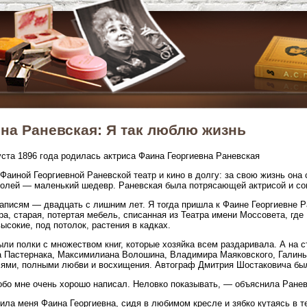
на Раневская: Я так люблю жизнь
уста 1896 года родилась актриса Фаина Георгиевна Раневская
Фаиной Георгиевной Раневской театр и кино в долгу: за свою жизнь она 
ролей — маленький шедевр. Раневская была потрясающей актрисой и с
аписям — двадцать с лишним лет. Я тогда пришла к Фаине Георгиевне Р
ра, старая, потертая мебель, списанная из Театра имени Моссовета, гд
ысокие, под потолок, растения в кадках.
ли полки с множеством книг, которые хозяйка всем раздаривала. А на
 Пастернака, Максимилиана Волошина, Владимира Маяковского, Галины
ями, полными любви и восхищения. Автограф Дмитрия Шостаковича был
бо мне очень хорошо написал. Неловко показывать, — объяснила Ранев
ила меня Фаина Георгиевна, сидя в любимом кресле и зябко кутаясь в 