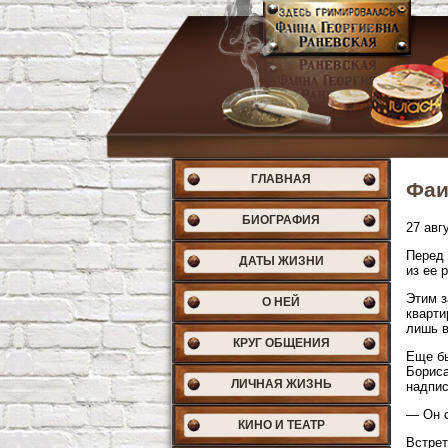
ГЛАВНАЯ
Фаи
БИОГРАФИЯ
27 авг
Перед 
ДАТЫ ЖИЗНИ
из ее 
Этим з
О НЕЙ
кварти
лишь в
КРУГ ОБЩЕНИЯ
Еще бы
Бориса
ЛИЧНАЯ ЖИЗНЬ
надпис
— Он о
КИНО И ТЕАТР
Встрет