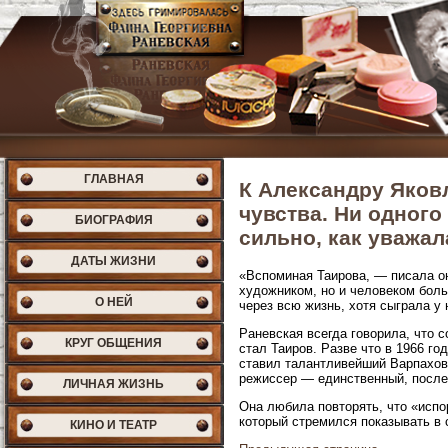
ГЛАВНАЯ
К Александру Яков
чувства. Ни одного
БИОГРАФИЯ
сильно, как уважал
ДАТЫ ЖИЗНИ
«Вспоминая Таирова, — писала он
художником, но и человеком боль
О НЕЙ
через всю жизнь, хотя сыграла у 
Раневская всегда говорила, что
КРУГ ОБЩЕНИЯ
стал Таиров. Разве что в 1966 г
ставил талантливейший Варпаховс
режиссер — единственный, после 
ЛИЧНАЯ ЖИЗНЬ
Она любила повторять, что «испо
который стремился показывать в с
КИНО И ТЕАТР