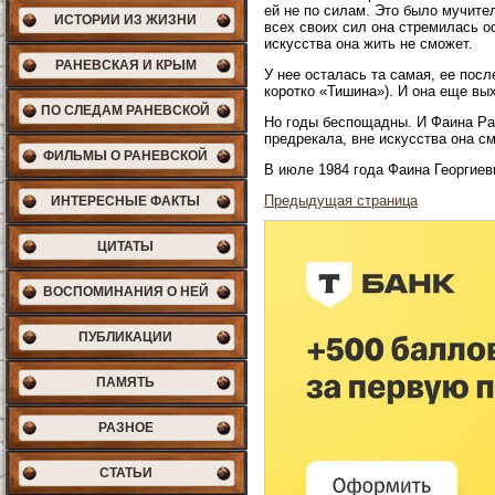
ей не по силам. Это было мучите
ИСТОРИИ ИЗ ЖИЗНИ
всех своих сил она стремилась ос
искусства она жить не сможет.
РАНЕВСКАЯ И КРЫМ
У нее осталась та самая, ее пос
коротко «Тишина»). И она еще вых
ПО СЛЕДАМ РАНЕВСКОЙ
Но годы беспощадны. И Фаина Ран
предрекала, вне искусства она с
ФИЛЬМЫ О РАНЕВСКОЙ
В июле 1984 года Фаина Георгиев
Предыдущая страница
ИНТЕРЕСНЫЕ ФАКТЫ
ЦИТАТЫ
ВОСПОМИНАНИЯ О НЕЙ
ПУБЛИКАЦИИ
ПАМЯТЬ
РАЗНОЕ
СТАТЬИ