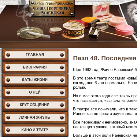
ГЛАВНАЯ
Пазл 48. Последняя
БИОГРАФИЯ
Шел 1982 год. Фаине Раневской б
В это время театр поставил новы
ДАТЫ ЖИЗНИ
взгляд все было нормально: Ране
ролью.
О НЕЙ
Но в мае этого года спектакль п
что называется, «выпала из роли
КРУГ ОБЩЕНИЯ
В театре все понимали, что в так
Раневская не просто заучивала, о
ЛИЧНАЯ ЖИЗНЬ
Все переживали неимоверно, зная
настоящего ужаса, который может 
КИНО И ТЕАТР
Больше в этой роли Раневская не